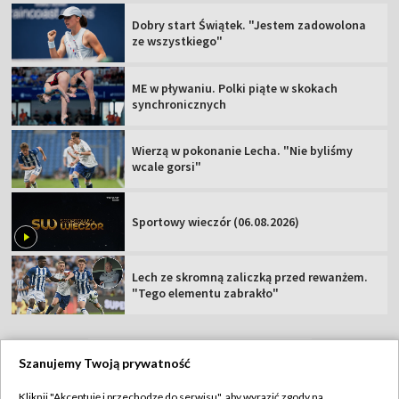
Dobry start Świątek. "Jestem zadowolona
ze wszystkiego"
ME w pływaniu. Polki piąte w skokach
synchronicznych
Wierzą w pokonanie Lecha. "Nie byliśmy
wcale gorsi"
Sportowy wieczór (06.08.2026)
Lech ze skromną zaliczką przed rewanżem.
"Tego elementu zabrakło"
Szanujemy Twoją prywatność
TVP
Kliknij "Akceptuję i przechodzę do serwisu", aby wyrazić zgody na