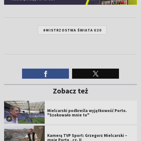
#MISTRZOSTWA ŚWIATA U20
Zobacz też
Mielcarski podkreśla wyjątkowość Porto.
"Szokowało mnie to"
Kamerą TVP Sport: Grzegorz Mielcarski –
moje Porto , cz. II