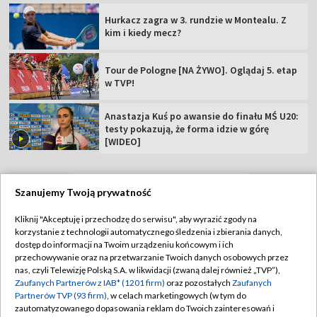
Hurkacz zagra w 3. rundzie w Montealu. Z
kim i kiedy mecz?
Tour de Pologne [NA ŻYWO]. Oglądaj 5. etap
w TVP!
Anastazja Kuś po awansie do finału MŚ U20:
testy pokazują, że forma idzie w górę
[WIDEO]
Szanujemy Twoją prywatność
TVP
Kliknij "Akceptuję i przechodzę do serwisu", aby wyrazić zgody na
korzystanie z technologii automatycznego śledzenia i zbierania danych,
Abonament TVP
Regulamin TVP
dostęp do informacji na Twoim urządzeniu końcowym i ich
Polityka prywatności
Sklep TVP
przechowywanie oraz na przetwarzanie Twoich danych osobowych przez
nas, czyli Telewizję Polską S.A. w likwidacji (zwaną dalej również „TVP”),
Biuro Reklamy
Moje zgody
Zaufanych Partnerów z IAB* (1201 firm)
oraz pozostałych
Zaufanych
Partnerów TVP (93 firm)
, w celach marketingowych (w tym do
Oferta Handlowa
Biuro reklamy
zautomatyzowanego dopasowania reklam do Twoich zainteresowań i