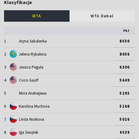
Klasyfikacje
WTA
WTA Debel
Pkt
1
Aryna Sabalenka
8550
2
Jelena Rybakina
8056
3
Jessica Pegula
6300
4
Coco Gauff
5649
5
Mirra Andriejewa
5293
6
Karolina Muchova
5168
7
Linda Noskova
5016
8
Iga Świątek
4539