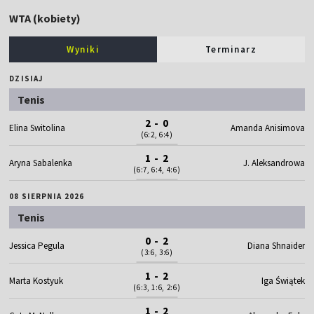
WTA (kobiety)
Wyniki
Terminarz
DZISIAJ
Tenis
2 - 0
Elina Switolina
Amanda Anisimova
(6:2, 6:4)
1 - 2
Aryna Sabalenka
J. Aleksandrowa
(6:7, 6:4, 4:6)
08 SIERPNIA 2026
Tenis
0 - 2
Jessica Pegula
Diana Shnaider
(3:6, 3:6)
1 - 2
Marta Kostyuk
Iga Świątek
(6:3, 1:6, 2:6)
1 - 2