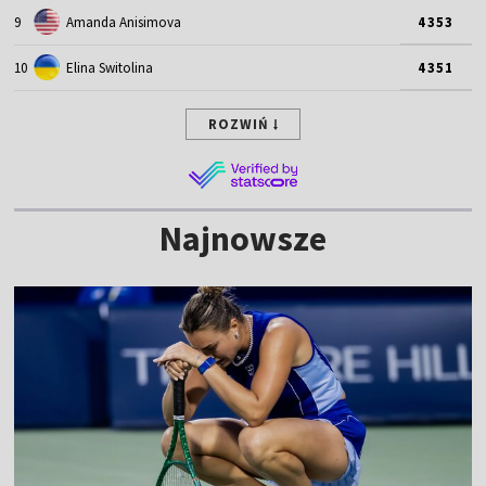
9
Amanda Anisimova
4353
10
Elina Switolina
4351
ROZWIŃ
Najnowsze