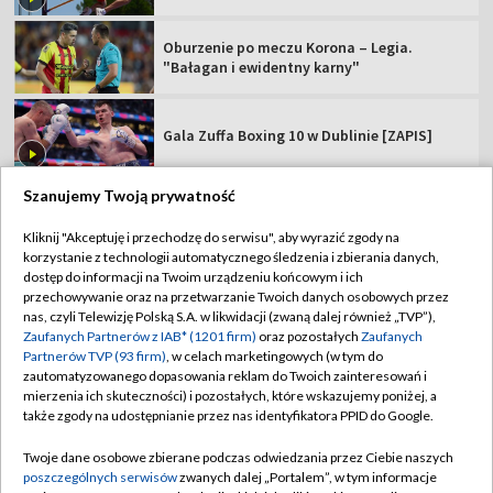
Oburzenie po meczu Korona – Legia.
"Bałagan i ewidentny karny"
Gala Zuffa Boxing 10 w Dublinie [ZAPIS]
Szanujemy Twoją prywatność
Kliknij "Akceptuję i przechodzę do serwisu", aby wyrazić zgody na
korzystanie z technologii automatycznego śledzenia i zbierania danych,
TVP
dostęp do informacji na Twoim urządzeniu końcowym i ich
Abonament TVP
Regulamin TVP
przechowywanie oraz na przetwarzanie Twoich danych osobowych przez
nas, czyli Telewizję Polską S.A. w likwidacji (zwaną dalej również „TVP”),
Polityka prywatności
Sklep TVP
Zaufanych Partnerów z IAB* (1201 firm)
oraz pozostałych
Zaufanych
Partnerów TVP (93 firm)
, w celach marketingowych (w tym do
Biuro Reklamy
Moje zgody
zautomatyzowanego dopasowania reklam do Twoich zainteresowań i
mierzenia ich skuteczności) i pozostałych, które wskazujemy poniżej, a
Oferta Handlowa
Biuro reklamy
także zgody na udostępnianie przez nas identyfikatora PPID do Google.
Telegazeta ogłoszenia
Kontakt
Twoje dane osobowe zbierane podczas odwiedzania przez Ciebie naszych
Emisja w TVP
poszczególnych serwisów
zwanych dalej „Portalem”, w tym informacje