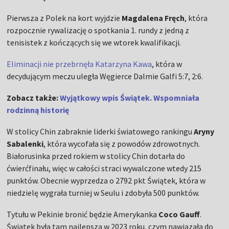
Pierwsza z Polek na kort wyjdzie
Magdalena Fręch
, która
rozpocznie rywalizację o spotkania 1. rundy z jedną z
tenisistek z kończących się we wtorek kwalifikacji.
Eliminacji nie przebrnęła Katarzyna Kawa
, która w
decydującym meczu uległa Węgierce Dalmie Galfi 5:7, 2:6.
Zobacz także:
Wyjątkowy wpis Świątek. Wspomniała
rodzinną historię
W stolicy Chin zabraknie liderki światowego rankingu
Aryny
Sabalenki
, która wycofała się z powodów zdrowotnych.
Białorusinka przed rokiem w stolicy Chin dotarła do
ćwierćfinału, więc w całości straci wywalczone wtedy 215
punktów. Obecnie wyprzedza o 2792 pkt Świątek, która w
niedzielę wygrała turniej w Seulu i zdobyła 500 punktów.
Tytułu w Pekinie bronić będzie Amerykanka
Coco Gauff
.
Świątek była tam najlepsza w 2023 roku, czym nawiązała do