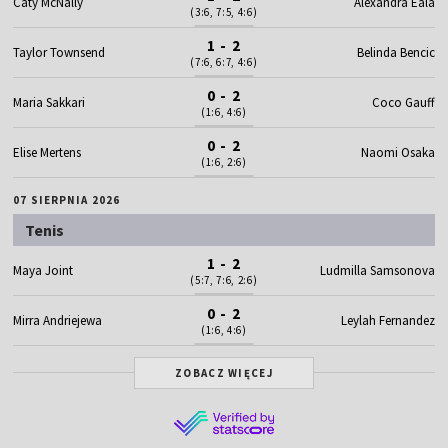
Caty McNally
Alexandra Eala
(3:6, 7:5, 4:6)
1 - 2
Taylor Townsend
Belinda Bencic
(7:6, 6:7, 4:6)
0 - 2
Maria Sakkari
Coco Gauff
(1:6, 4:6)
0 - 2
Elise Mertens
Naomi Osaka
(1:6, 2:6)
07 SIERPNIA 2026
Tenis
1 - 2
Maya Joint
Ludmilla Samsonova
(5:7, 7:6, 2:6)
0 - 2
Mirra Andriejewa
Leylah Fernandez
(1:6, 4:6)
ZOBACZ WIĘCEJ