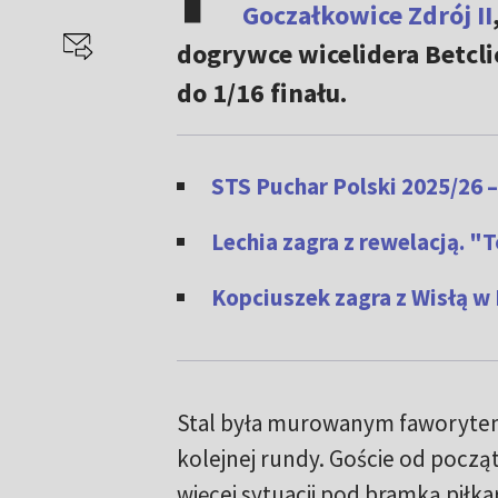
Goczałkowice Zdrój II
dogrywce wicelidera Betclic
do 1/16 finału.
STS Puchar Polski 2025/26 
Lechia zagra z rewelacją. "T
Kopciuszek zagra z Wisłą w
Stal była murowanym faworyte
kolejnej rundy. Goście od począt
więcej sytuacji pod bramką piłka