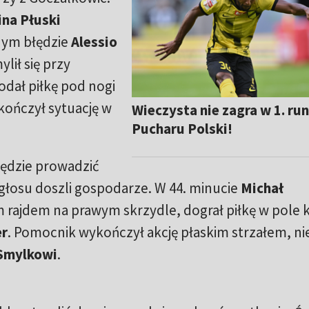
na Płuski
nym błędzie
Alessio
lił się przy
odał piłkę pod nogi
kończył sytuację w
Wieczysta nie zagra w 1. ru
Pucharu Polski!
będzie prowadzić
głosu doszli gospodarze. W 44. minucie
Michał
m rajdem na prawym skrzydle, dograł piłkę w pole k
r
. Pomocnik wykończył akcję płaskim strzałem, ni
Smylkowi
.