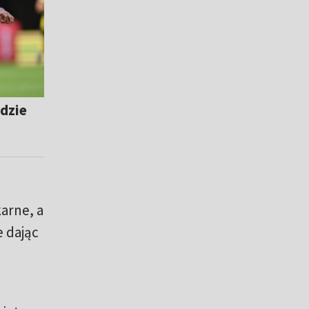
ndzie
arne, a
e dając