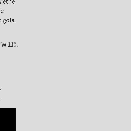
wietne
ie
 gola.
 W 110.
u
.