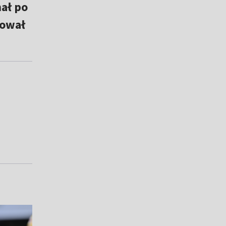
ał po
sował