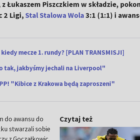
, z Łukaszem Piszczkiem w składzie, pokon
 2 Ligi,
Stal Stalowa Wola
3:1 (1:1) i awan
– kiedy mecze 1. rundy? [PLAN TRANSMISJI]
o tak, jakbyśmy jechali na Liverpool"
 PP! "Kibice z Krakowa będą zaproszeni"
Czytaj też
m do awansu do
ku stwarzali sobie
rzy z Goczałkowic.