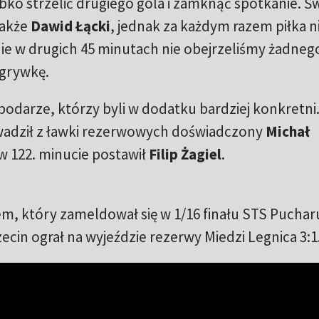
ybko strzelić drugiego gola i zamknąć spotkanie. Ś
także
Dawid Łącki
, jednak za każdym razem piłka n
nie w drugich 45 minutach nie obejrzeliśmy żadnego
ogrywkę.
podarze, którzy byli w dodatku bardziej konkretni.
adził z ławki rezerwowych doświadczony
Michał
 w 122. minucie postawił
Filip Żagiel
.
m, który zameldował się w 1/16 finału STS Puchar
cin ograł na wyjeździe rezerwy Miedzi Legnica 3:1