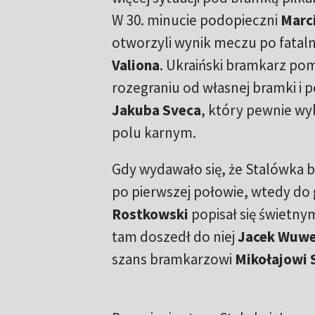
W 30. minucie podopieczni
Marci
otworzyli wynik meczu po fatal
Valiona
. Ukraiński bramkarz pomy
rozegraniu od własnej bramki i p
Jakuba Sveca
, który pewnie wy
polu karnym.
Gdy wydawało się, że Stalówka 
po pierwszej połowie, wtedy do 
Rostkowski
popisał się świetny
tam doszedł do niej
Jacek Wuwe
szans bramkarzowi
Mikołajowi 