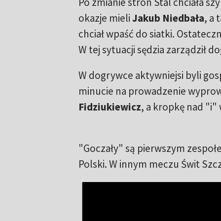
Po zmianie stron Stal chciała sz
okazje mieli
Jakub Niedbała
, a 
chciał wpaść do siatki. Ostatecz
W tej sytuacji sędzia zarządził d
W dogrywce aktywniejsi byli gos
minucie na prowadzenie wyprow
Fidziukiewicz
, a kropkę nad "i"
"Goczały" są pierwszym zespołe
Polski. W innym meczu Świt Szcze