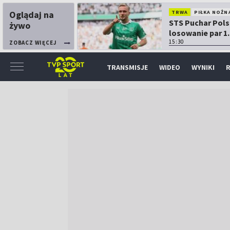
Oglądaj na
TRWA
PIŁKA NOŻN
STS Puchar Pols
żywo
losowanie par 1.
15:30
ZOBACZ WIĘCEJ
TRANSMISJE
WIDEO
WYNIKI
R