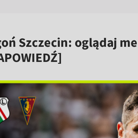
oń Szczecin: oglądaj m
ZAPOWIEDŹ]