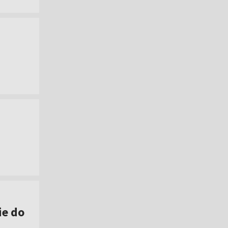
ie do
]