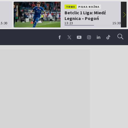
TRWA
PIŁKA NOŻNA
Betclic 1 Liga: Miedź
▶
Legnica – Pogoń
15:30
Grodzisk Mazowiecki
13:23
15:30