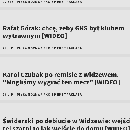
02 SIE
|
PIŁKA NOŻNA
/
PKO BP EKSTRAKLASA
Rafał Górak: chcę, żeby GKS był klubem
wytrawnym [WIDEO]
27 LIP
|
PIŁKA NOŻNA
/
PKO BP EKSTRAKLASA
Karol Czubak po remisie z Widzewem.
"Mogliśmy wygrać ten mecz" [WIDEO]
26 LIP
|
PIŁKA NOŻNA
/
PKO BP EKSTRAKLASA
Świderski po debiucie w Widzewie: wejśc
tej szatni to jak wejście do domu [WIDEO