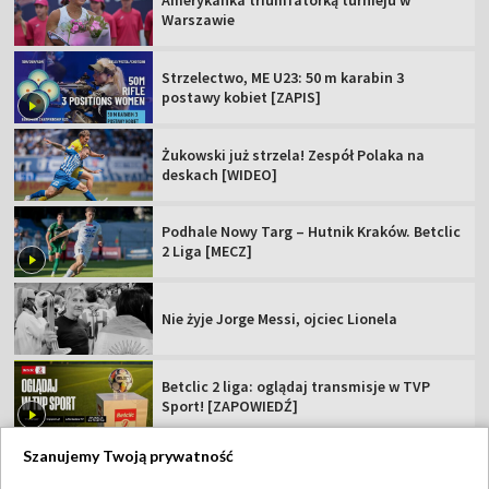
Amerykanka triumfatorką turnieju w
Warszawie
Strzelectwo, ME U23: 50 m karabin 3
postawy kobiet [ZAPIS]
Żukowski już strzela! Zespół Polaka na
deskach [WIDEO]
Podhale Nowy Targ – Hutnik Kraków. Betclic
2 Liga [MECZ]
Nie żyje Jorge Messi, ojciec Lionela
Betclic 2 liga: oglądaj transmisje w TVP
Sport! [ZAPOWIEDŹ]
Szanujemy Twoją prywatność