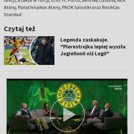
Grecji, a także w Turcji, m.in. FC Porto, Benfikę Lizbona, AEK
Ateny, Panathinaikos Ateny, PAOK Saloniki oraz Besiktas
Stambuł.
Czytaj też
Legenda zaskakuje.
"Pierestrojka lepiej wyszła
Jagiellonii niż Legii"