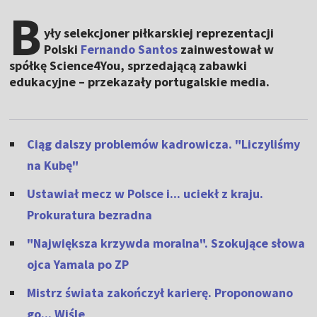
B
yły selekcjoner piłkarskiej reprezentacji
Polski
Fernando Santos
zainwestował w
spółkę Science4You, sprzedającą zabawki
edukacyjne – przekazały portugalskie media.
Ciąg dalszy problemów kadrowicza. "Liczyliśmy
na Kubę"
Ustawiał mecz w Polsce i... uciekł z kraju.
Prokuratura bezradna
"Największa krzywda moralna". Szokujące słowa
ojca Yamala po ZP
Mistrz świata zakończył karierę. Proponowano
go... Wiśle