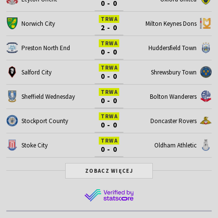
0 - 0
TRWA
Norwich City
Milton Keynes Dons
2 - 0
TRWA
Preston North End
Huddersfield Town
0 - 0
TRWA
Salford City
Shrewsbury Town
0 - 0
TRWA
Sheffield Wednesday
Bolton Wanderers
0 - 0
TRWA
Stockport County
Doncaster Rovers
0 - 0
TRWA
Stoke City
Oldham Athletic
0 - 0
ZOBACZ WIĘCEJ