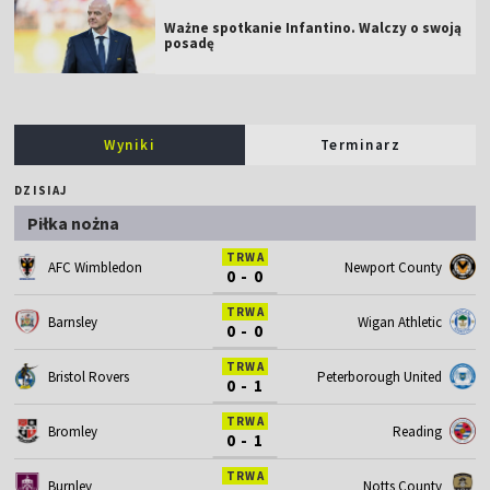
Ważne spotkanie Infantino. Walczy o swoją
posadę
Wyniki
Terminarz
DZISIAJ
Piłka nożna
TRWA
AFC Wimbledon
Newport County
0 - 0
TRWA
Barnsley
Wigan Athletic
0 - 0
TRWA
Bristol Rovers
Peterborough United
0 - 1
TRWA
Bromley
Reading
0 - 1
TRWA
Burnley
Notts County