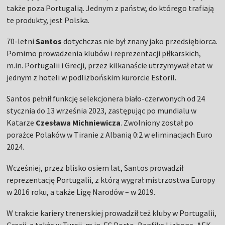
także poza Portugalią. Jednym z państw, do którego trafiają
te produkty, jest Polska.
70-letni
Santos
dotychczas nie był znany jako przedsiębiorca.
Pomimo prowadzenia klubów i reprezentacji piłkarskich,
m.in. Portugalii i Grecji, przez kilkanaście utrzymywał etat w
jednym z hoteli w podlizbońskim kurorcie Estoril.
Santos pełnił funkcję selekcjonera biało-czerwonych od 24
stycznia do 13 września 2023, zastępując po mundialu w
Katarze
Czesława Michniewicza
. Zwolniony został po
porażce Polaków w Tiranie z Albanią 0:2 w eliminacjach Euro
2024.
Wcześniej, przez blisko osiem lat, Santos prowadził
reprezentację Portugalii, z którą wygrał mistrzostwa Europy
w 2016 roku, a także Ligę Narodów – w 2019.
W trakcie kariery trenerskiej prowadził też kluby w Portugalii,