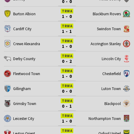
0 - 0
TRWA
Burton Albion
Blackburn Rovers
1 - 0
TRWA
Cardiff City
Swindon Town
1 - 1
TRWA
Crewe Alexandra
Accrington Stanley
1 - 0
TRWA
Derby County
Lincoln City
0 - 2
TRWA
Fleetwood Town
Chesterfield
1 - 0
TRWA
Gillingham
Luton Town
0 - 0
TRWA
Grimsby Town
Blackpool
0 - 1
TRWA
Leicester City
Northampton Town
1 - 0
TRWA
Leyton Orient
Oxford United