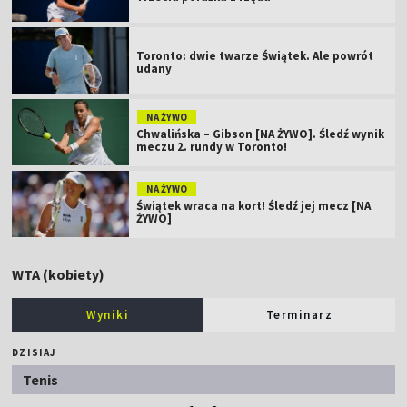
Toronto: dwie twarze Świątek. Ale powrót
udany
NA ŻYWO
Chwalińska – Gibson [NA ŻYWO]. Śledź wynik
meczu 2. rundy w Toronto!
NA ŻYWO
Świątek wraca na kort! Śledź jej mecz [NA
ŻYWO]
WTA (kobiety)
Wyniki
Terminarz
DZISIAJ
Tenis