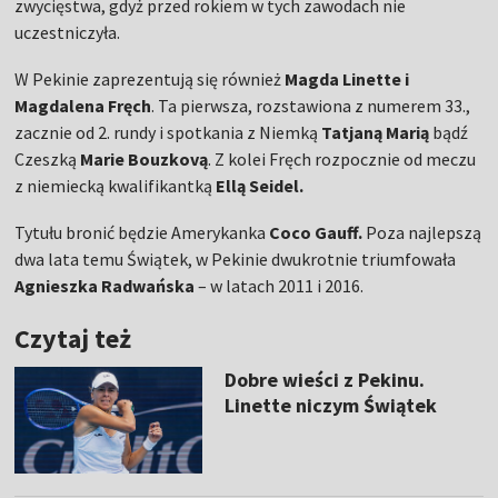
zwycięstwa, gdyż przed rokiem w tych zawodach nie
uczestniczyła.
W Pekinie zaprezentują się również
Magda Linette i
Magdalena Fręch
. Ta pierwsza, rozstawiona z numerem 33.,
zacznie od 2. rundy i spotkania z Niemką
Tatjaną Marią
bądź
Czeszką
Marie Bouzkovą
. Z kolei Fręch rozpocznie od meczu
z niemiecką kwalifikantką
Ellą Seidel.
Tytułu bronić będzie Amerykanka
Coco Gauff.
Poza najlepszą
dwa lata temu Świątek, w Pekinie dwukrotnie triumfowała
Agnieszka Radwańska
– w latach 2011 i 2016.
Czytaj też
Dobre wieści z Pekinu.
Linette niczym Świątek