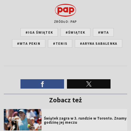
ŹRÓDŁO: PAP
#IGA ŚWIĄTEK
#ŚWIĄTEK
#WTA
#WTA PEKIN
#TENIS
#ARYNA SABALENKA
Zobacz też
Świątek zagra w 3. rundzie w Toronto. Znamy
godzinę jej meczu