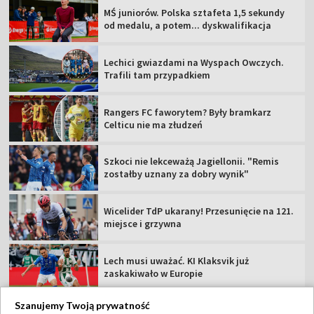
MŚ juniorów. Polska sztafeta 1,5 sekundy
od medalu, a potem... dyskwalifikacja
Lechici gwiazdami na Wyspach Owczych.
Trafili tam przypadkiem
Rangers FC faworytem? Były bramkarz
Celticu nie ma złudzeń
Szkoci nie lekceważą Jagiellonii. "Remis
zostałby uznany za dobry wynik"
Wicelider TdP ukarany! Przesunięcie na 121.
miejsce i grzywna
Lech musi uważać. KI Klaksvik już
zaskakiwało w Europie
Szanujemy Twoją prywatność