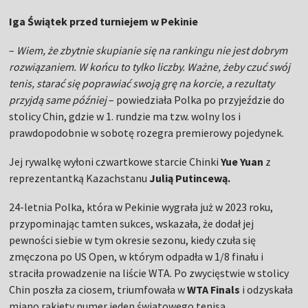
Iga Świątek przed turniejem w Pekinie
–
Wiem, że zbytnie skupianie się na rankingu nie jest dobrym
rozwiązaniem. W końcu to tylko liczby. Ważne, żeby czuć swój
tenis, starać się poprawiać swoją grę na korcie, a rezultaty
przyjdą same później
– powiedziała Polka po przyjeździe do
stolicy Chin, gdzie w 1. rundzie ma tzw. wolny los i
prawdopodobnie w sobotę rozegra premierowy pojedynek.
Jej rywalkę wyłoni czwartkowe starcie Chinki
Yue Yuan
z
reprezentantką Kazachstanu
Julią Putincewą.
24-letnia Polka, która w Pekinie wygrała już w 2023 roku,
przypominając tamten sukces, wskazała, że dodał jej
pewności siebie w tym okresie sezonu, kiedy czuła się
zmęczona po US Open, w którym odpadła w 1/8 finału i
straciła prowadzenie na liście WTA. Po zwycięstwie w stolicy
Chin poszła za ciosem, triumfowała w
WTA Finals
i odzyskała
miano rakiety numer jeden światowego tenisa.