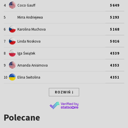
4
Coco Gauff
5649
5
Mirra Andriejewa
5293
6
Karolina Muchova
5168
7
Linda Noskova
5016
8
Iga Świątek
4539
9
Amanda Anisimova
4353
10
Elina Switolina
4351
ROZWIŃ
Polecane