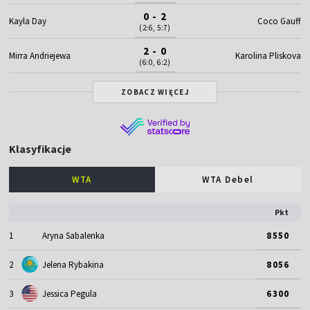
0 - 2
Kayla Day
Coco Gauff
(2:6, 5:7)
2 - 0
Mirra Andriejewa
Karolina Pliskova
(6:0, 6:2)
ZOBACZ WIĘCEJ
Klasyfikacje
WTA
WTA Debel
Pkt
1
Aryna Sabalenka
8550
2
Jelena Rybakina
8056
3
Jessica Pegula
6300