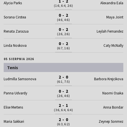
1 - 2
Alycia Parks
Alexandra Eala
(1:6, 6:4, 2:6)
0 - 2
Sorana Cirstea
Maya Joint
(4:6, 4:6)
0 - 2
Renata Zarazua
Leylah Fernandez
(2:6, 2:6)
0 - 2
Linda Noskova
Caty McNally
(6:7, 1:6)
05 SIERPNIA 2026
Tenis
2 - 0
Ludmilla Samsonova
Barbora Krejcikova
(6:1, 7:5)
0 - 2
Panna Udvardy
Naomi Osaka
(2:6, 4:6)
2 - 1
Elise Mertens
Anna Bondar
(3:6, 6:4, 6:4)
2 - 0
Maria Sakkari
Zeynep Sonmez
(6:3, 6:2)