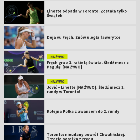
Linette odpada w Toronto. Została tylko
Świątek
Deja vu Fręch. Znów uległa faworytce
NA ŻYWO
Fręch gra z 3. rakietą świata. Śledź mecz z
Pegulą! [NA ŻYWO]
NA ŻYWO
Jović – Linette [NA ŻYWO]. Śledź mecz 2.
rundy w Toronto!
Kolejna Polka z awansem do 2. rundy!
Toronto: nieudany powrót Chwalińskiej.
Trzecia porażka z rzędu