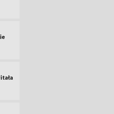
ie
itała