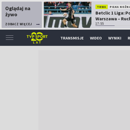
Oglądaj na
TRWA
PIŁKA NOŻN
Betclic 1 Liga: P
żywo
Warszawa – Ruc
Chorzów
17:55
ZOBACZ WIĘCEJ
TRANSMISJE
WIDEO
WYNIKI
R