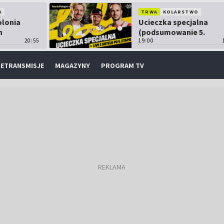
A
TRWA
KOLARSTWO
olonia
Ucieczka specjalna
h
(podsumowanie 5.
20:55
etapu TdP)
19:00
ETRANSMISJE
MAGAZYNY
PROGRAM TV