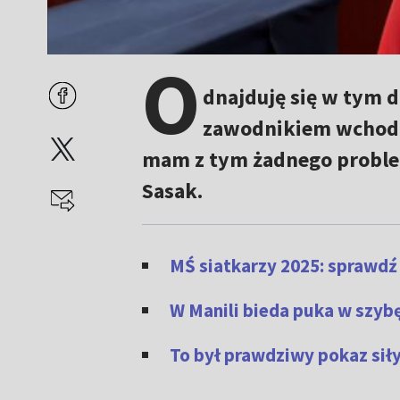
O
dnajduję się w tym 
zawodnikiem wchodzą
mam z tym żadnego problem
Sasak.
MŚ siatkarzy 2025: sprawdź 
W Manili bieda puka w szybę
To był prawdziwy pokaz siły