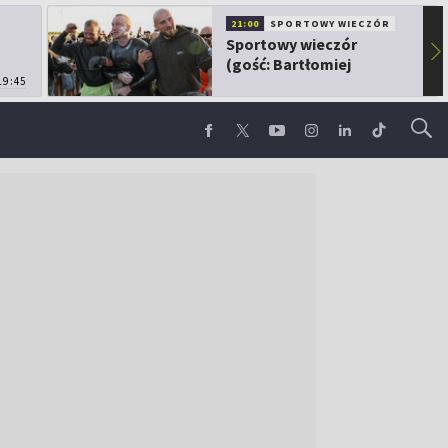
21:00
SPORTOWY WIECZÓR
Sportowy wieczór
▶
(gość: Bartłomiej
19:45
Kubkowski)