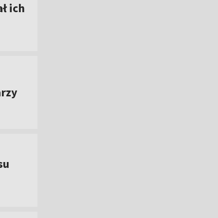
ł ich
arzy
su