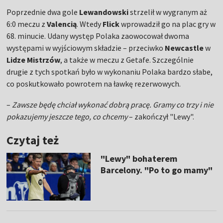
Poprzednie dwa gole
Lewandowski
strzelił w wygranym aż
6:0 meczu z
Valencią
. Wtedy
Flick
wprowadził go na plac gry w
68. minucie. Udany występ Polaka zaowocował dwoma
występami w wyjściowym składzie – przeciwko
Newcastle
w
Lidze Mistrzów
, a także w meczu z Getafe. Szczególnie
drugie z tych spotkań było w wykonaniu Polaka bardzo słabe,
co poskutkowało powrotem na ławkę rezerwowych.
–
Zawsze będę chciał wykonać dobrą pracę. Gramy co trzy i nie
pokazujemy jeszcze tego, co chcemy
– zakończył "Lewy".
Czytaj też
"Lewy" bohaterem
Barcelony. "Po to go mamy"