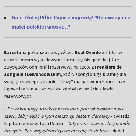
Gala Złotej Piłki: Pajor z nagrodą! "Dziewczyna z
małej polskiej wioski…"
Barcelona
pokonała na wyjeździe
Real Oviedo
3:1 (0:1) w
czwartkowym wyjazdowym starciu ligi hiszpańskiej. Grę
zwycięzców odmienili rezerwowi, na czele z
Frenkiem de
Jongiem
i
Lewandowskim
, który zdobył drugą bramkę dla
swojego swojego zespołu. "Lewy" ma na swoim koncie trzy
ligowe trafienia – wszystkie zdobył po wejściu z ławki
rezerwowych.
–
Przez kontuzję w trakcie prezesonu potrzebowałem nieco
czasu, żeby wejść w rytm meczowy. Jestem cierpliwy
– twierdzi
kapitan reprezentacji Polski. –
Gdy gram, zawsze chcę pomóc
drużynie. Pod względem fizycznym czuję się dobrze
– dodał.