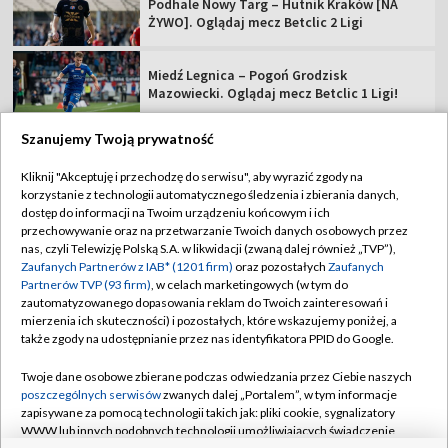
Podhale Nowy Targ – Hutnik Kraków [NA
ŻYWO]. Oglądaj mecz Betclic 2 Ligi
Miedź Legnica – Pogoń Grodzisk
Mazowiecki. Oglądaj mecz Betclic 1 Ligi!
Szanujemy Twoją prywatność
Kliknij "Akceptuję i przechodzę do serwisu", aby wyrazić zgody na
korzystanie z technologii automatycznego śledzenia i zbierania danych,
TVP
dostęp do informacji na Twoim urządzeniu końcowym i ich
Abonament TVP
Regulamin TVP
przechowywanie oraz na przetwarzanie Twoich danych osobowych przez
nas, czyli Telewizję Polską S.A. w likwidacji (zwaną dalej również „TVP”),
Polityka prywatności
Sklep TVP
Zaufanych Partnerów z IAB* (1201 firm)
oraz pozostałych
Zaufanych
Partnerów TVP (93 firm)
, w celach marketingowych (w tym do
Biuro Reklamy
Moje zgody
zautomatyzowanego dopasowania reklam do Twoich zainteresowań i
mierzenia ich skuteczności) i pozostałych, które wskazujemy poniżej, a
Oferta Handlowa
Biuro reklamy
także zgody na udostępnianie przez nas identyfikatora PPID do Google.
Telegazeta ogłoszenia
Kontakt
Twoje dane osobowe zbierane podczas odwiedzania przez Ciebie naszych
Emisja w TVP
poszczególnych serwisów
zwanych dalej „Portalem”, w tym informacje
zapisywane za pomocą technologii takich jak: pliki cookie, sygnalizatory
Kanały
Rada Programowa
WWW lub innych podobnych technologii umożliwiających świadczenie