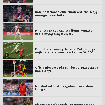
Kolejne wzmocnienie "Królewskich"! Mają
nowego napastnika
Finalista LK szuka... stadionu. Poprzedni
został wyłączony z użytku
Fabiański zakończył karierę. Zobacz jego
najlepsze interwencje w kadrze [WIDEO]
Oficjalnie: gwiazda Bundesligi przeszła do
Barcelony!
Mundial zakłócił przygotowania klubów
LaLiga
Hitowy transfer Realu! To reprezentant