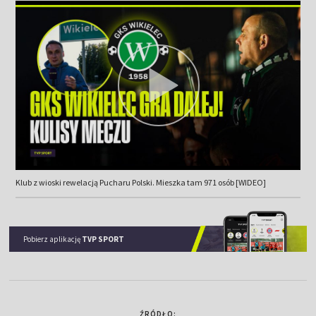
Klub z wioski rewelacją Pucharu Polski. Mieszka tam 971 osób [WIDEO]
Pobierz aplikację
TVP SPORT
ŹRÓDŁO: