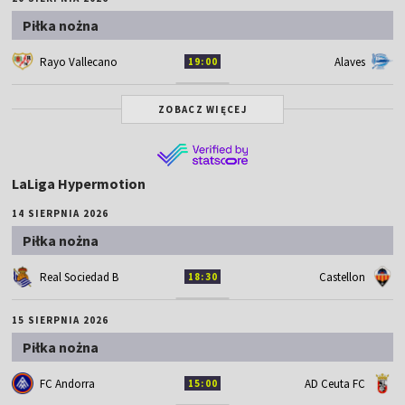
Piłka nożna
Rayo Vallecano
Alaves
19:00
ZOBACZ WIĘCEJ
LaLiga Hypermotion
14 SIERPNIA 2026
Piłka nożna
Real Sociedad B
Castellon
18:30
15 SIERPNIA 2026
Piłka nożna
FC Andorra
AD Ceuta FC
15:00