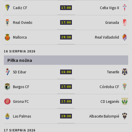
Cadiz CF
Celta Vigo II
17:00
Real Oviedo
Granada
17:00
Mallorca
Real Valladolid
19:30
16 SIERPNIA 2026
Piłka nożna
SD Eibar
Tenerife
15:00
Burgos CF
Córdoba CF
17:00
Girona FC
CD Leganés
17:00
Las Palmas
Albacete Balompié
19:30
17 SIERPNIA 2026