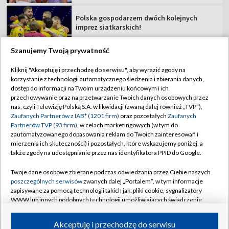
Polska gospodarzem dwóch kolejnych
imprez siatkarskich!
Szanujemy Twoją prywatność
Kliknij "Akceptuję i przechodzę do serwisu", aby wyrazić zgody na
korzystanie z technologii automatycznego śledzenia i zbierania danych,
TVP
dostęp do informacji na Twoim urządzeniu końcowym i ich
Abonament TVP
Regulamin TVP
przechowywanie oraz na przetwarzanie Twoich danych osobowych przez
nas, czyli Telewizję Polską S.A. w likwidacji (zwaną dalej również „TVP”),
Polityka prywatności
Sklep TVP
Zaufanych Partnerów z IAB* (1201 firm)
oraz pozostałych
Zaufanych
Partnerów TVP (93 firm)
, w celach marketingowych (w tym do
Biuro Reklamy
Moje zgody
zautomatyzowanego dopasowania reklam do Twoich zainteresowań i
mierzenia ich skuteczności) i pozostałych, które wskazujemy poniżej, a
Oferta Handlowa
Biuro reklamy
także zgody na udostępnianie przez nas identyfikatora PPID do Google.
Telegazeta ogłoszenia
Kontakt
Twoje dane osobowe zbierane podczas odwiedzania przez Ciebie naszych
Emisja w TVP
poszczególnych serwisów
zwanych dalej „Portalem”, w tym informacje
zapisywane za pomocą technologii takich jak: pliki cookie, sygnalizatory
Kanały
Rada Programowa
WWW lub innych podobnych technologii umożliwiających świadczenie
dopasowanych i bezpiecznych usług, personalizację treści oraz reklam,
Ogłoszenia przetargowe
udostępnianie funkcji mediów społecznościowych oraz analizowanie
©2026 Telewizja Polska Spółka Akcyjna w likwidacji
Akceptuję i przechodzę do serwisu
ruchu w Internecie.
Akademia Telewizyjna