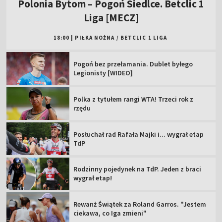
Polonia Bytom – Pogoń Siedlce. Betclic 1
Liga [MECZ]
18:00
|
PIŁKA NOŻNA
/
BETCLIC 1 LIGA
Pogoń bez przełamania. Dublet byłego
Legionisty [WIDEO]
Polka z tytułem rangi WTA! Trzeci rok z
rzędu
Posłuchał rad Rafała Majki i... wygrał etap
TdP
Rodzinny pojedynek na TdP. Jeden z braci
wygrał etap!
Rewanż Świątek za Roland Garros. "Jestem
ciekawa, co Iga zmieni"