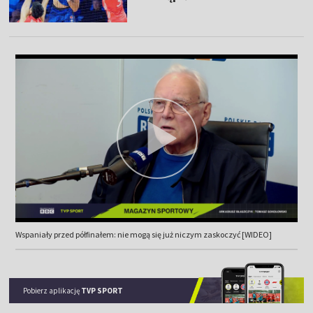
Wspaniały przed półfinałem: nie mogą się już niczym zaskoczyć [WIDEO]
Pobierz aplikację
TVP SPORT