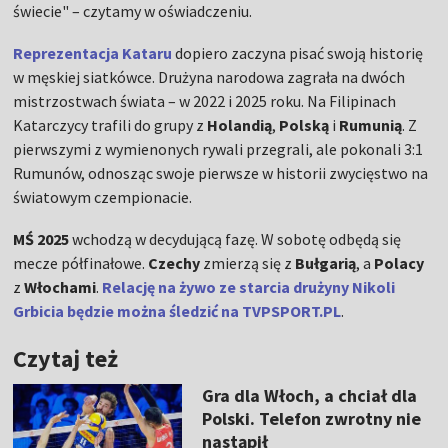
świecie" – czytamy w oświadczeniu.
Reprezentacja Kataru
dopiero zaczyna pisać swoją historię
w męskiej siatkówce. Drużyna narodowa zagrała na dwóch
mistrzostwach świata – w 2022 i 2025 roku. Na Filipinach
Katarczycy trafili do grupy z
Holandią
,
Polską
i
Rumunią
. Z
pierwszymi z wymienonych rywali przegrali, ale pokonali 3:1
Rumunów, odnosząc swoje pierwsze w historii zwycięstwo na
światowym czempionacie.
MŚ 2025
wchodzą w decydującą fazę. W sobotę odbędą się
mecze półfinałowe.
Czechy
zmierzą się z
Bułgarią
, a
Polacy
z
Włochami
.
Relację na żywo ze starcia drużyny Nikoli
Grbicia będzie można śledzić na TVPSPORT.PL
.
Czytaj też
Gra dla Włoch, a chciał dla
Polski. Telefon zwrotny nie
nastąpił