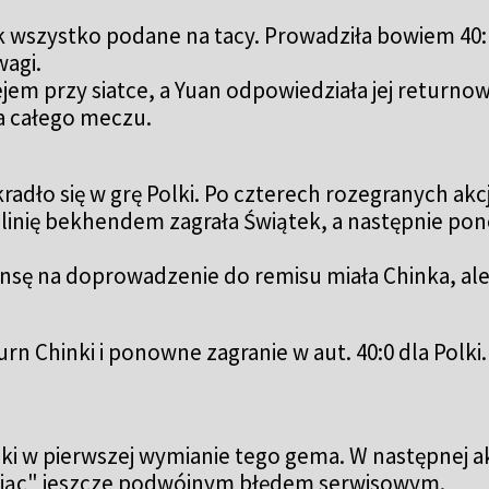
ek wszystko podane na tacy. Prowadziła bowiem 40
wagi.
ejem przy siatce, a Yuan odpowiedziała jej return
a całego meczu.
adło się w grę Polki. Po czterech rozegranych akcj
 linię bekhendem zagrała Świątek, a następnie po
nsę na doprowadzenie do remisu miała Chinka, ale 
rn Chinki i ponowne zagranie w aut. 40:0 dla Polk
ki w pierwszej wymianie tego gema. W następnej 
ając" jeszcze podwójnym błędem serwisowym.