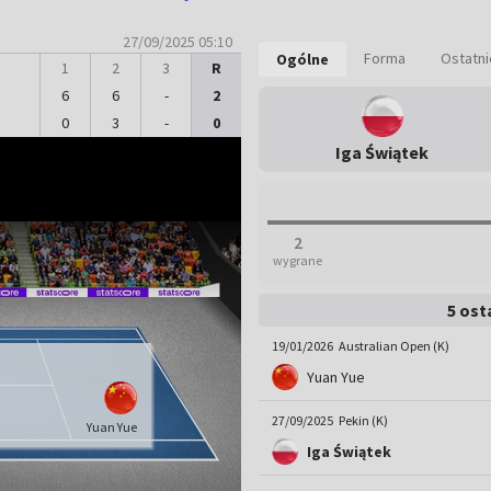
27/09/2025 05:10
Forma
Ostatn
Ogólne
1
2
3
R
6
6
-
2
0
3
-
0
Iga Świątek
2
wygrane
5 ost
19/01/2026
Australian Open (K)
Yuan Yue
27/09/2025
Pekin (K)
Yuan Yue
Iga Świątek