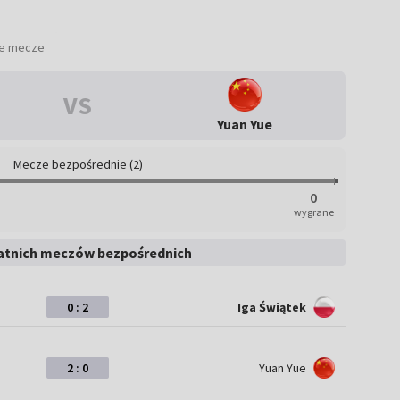
ie mecze
VS
Yuan Yue
Mecze bezpośrednie (2)
0
wygrane
atnich meczów bezpośrednich
0 : 2
Iga Świątek
2 : 0
Yuan Yue