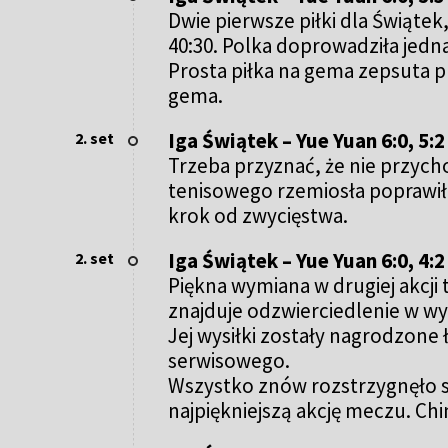
Dwie pierwsze piłki dla Świątek
40:30. Polka doprowadziła jed
Prosta piłka na gema zepsuta pr
gema.
Iga Świątek – Yue Yuan 6:0, 5:
2. set
Trzeba przyznać, że nie przyc
tenisowego rzemiosła poprawiła 
krok od zwycięstwa.
Iga Świątek – Yue Yuan 6:0, 4:2
2. set
Piękna wymiana w drugiej akcji 
znajduje odzwierciedlenie w wy
Jej wysiłki zostały nagrodzone
serwisowego.
Wszystko znów rozstrzygnęło s
najpiękniejszą akcję meczu. Ch