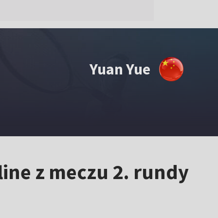
Yuan Yue
line z meczu 2. rundy