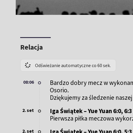
Relacja
Odświeżanie automatyczne co 60 sek.
Bardzo dobry mecz w wykonaniu 
08:06
Osorio.
Dziękujemy za śledzenie naszej 
Iga Świątek – Yue Yuan 6:0, 6:3
2. set
Pierwsza piłka meczowa wykorzys
Iga Świątek – Yue Yuan 6:0, 5:3
2. set