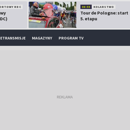
ORTOWY RDC
08:55
KOLARSTWO
owy
Tour de Pologne: start
RDC)
5. etapu
ETRANSMISJE
MAGAZYNY
PROGRAM TV