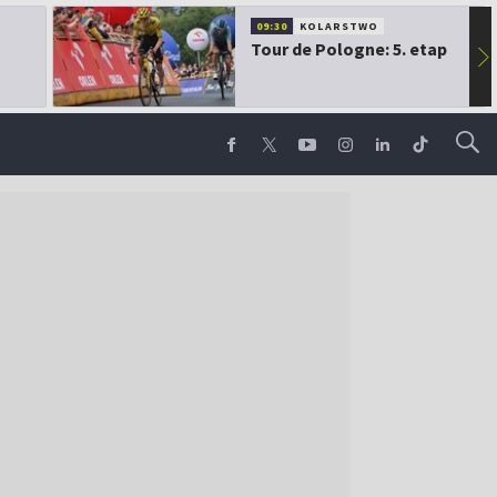
09:30
KOLARSTWO
Tour de Pologne: 5. etap
▶