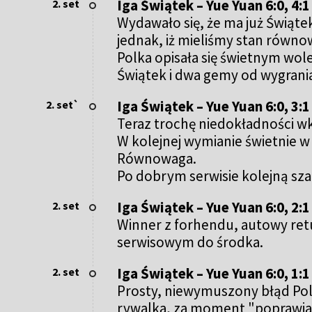
Iga Świątek – Yue Yuan 6:0, 4:1
2. set
Wydawało się, że ma już Świąt
jednak, iż mieliśmy stan równo
Polka opisała się świetnym wol
Świątek i dwa gemy od wygrani
Iga Świątek – Yue Yuan 6:0, 3:1
2. set`
Teraz trochę niedokładności wkr
W kolejnej wymianie świetnie w
Równowaga.
Po dobrym serwisie kolejną sza
Iga Świątek – Yue Yuan 6:0, 2:1
2. set
Winner z forhendu, autowy retu
serwisowym do środka.
Iga Świątek – Yue Yuan 6:0, 1:1
2. set
Prosty, niewymuszony błąd Pol
rywalka, za moment "poprawi