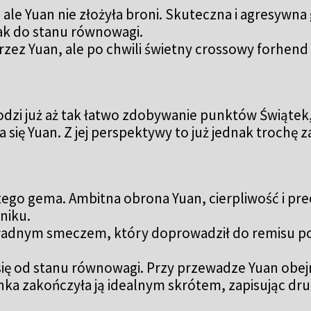
, ale Yuan nie złożyła broni. Skuteczna i agresywna
nak do stanu równowagi.
zez Yuan, ale po chwili świetny crossowy forhend 
2
hodzi już aż tak łatwo zdobywanie punktów Świąte
się Yuan. Z jej perspektywy to już jednak trochę z
tego gema. Ambitna obrona Yuan, cierpliwość i prec
niku.
 ładnym smeczem, który doprowadził do remisu po 
ię od stanu równowagi. Przy przewadze Yuan obej
inka zakończyła ją idealnym skrótem, zapisując d