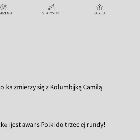
ARZENIA
STATYSTYKI
TABELA
olka zmierzy się z Kolumbijką Camilą
ę i jest awans Polki do trzeciej rundy!