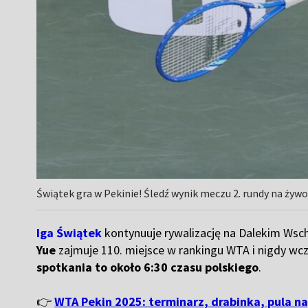
Świątek gra w Pekinie! Śledź wynik meczu 2. rundy na żywo 
Iga Świątek
kontynuuje rywalizację na Dalekim Wsch
Yue
zajmuje 110. miejsce w rankingu WTA i nigdy wcz
spotkania to około 6:30 czasu polskiego
.
👉
WTA Pekin 2025: terminarz, drabinka, pula na