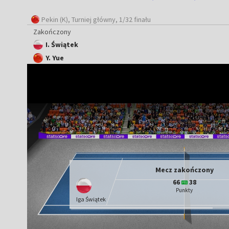
Pekin (K)
, Turniej główny, 1/32 finału
Zakończony
I. Świątek
Y. Yue
Mecz zakończony
66
38
Punkty
Iga Świątek