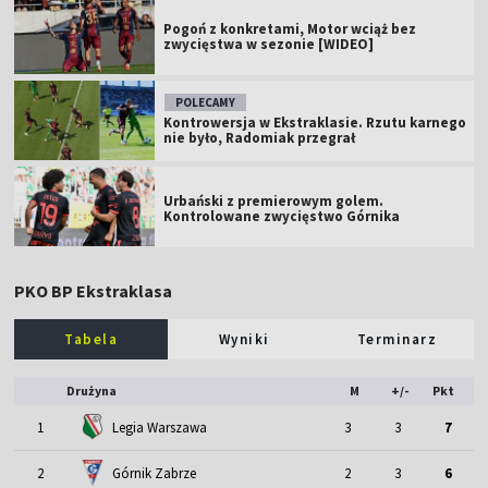
Pogoń z konkretami, Motor wciąż bez
zwycięstwa w sezonie [WIDEO]
POLECAMY
Kontrowersja w Ekstraklasie. Rzutu karnego
nie było, Radomiak przegrał
Urbański z premierowym golem.
Kontrolowane zwycięstwo Górnika
PKO BP Ekstraklasa
Tabela
Wyniki
Terminarz
Drużyna
M
+/-
Pkt
1
Legia Warszawa
3
3
7
2
Górnik Zabrze
2
3
6