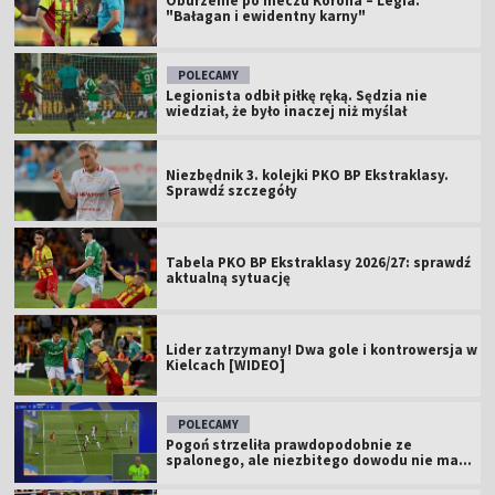
Oburzenie po meczu Korona – Legia.
"Bałagan i ewidentny karny"
POLECAMY
Legionista odbił piłkę ręką. Sędzia nie
wiedział, że było inaczej niż myślał
Niezbędnik 3. kolejki PKO BP Ekstraklasy.
Sprawdź szczegóły
Tabela PKO BP Ekstraklasy 2026/27: sprawdź
aktualną sytuację
Lider zatrzymany! Dwa gole i kontrowersja w
Kielcach [WIDEO]
POLECAMY
Pogoń strzeliła prawdopodobnie ze
spalonego, ale niezbitego dowodu nie ma...