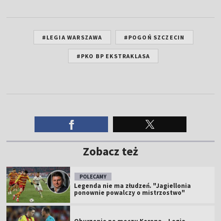
#LEGIA WARSZAWA
#POGOŃ SZCZECIN
#PKO BP EKSTRAKLASA
Zobacz też
POLECAMY
Legenda nie ma złudzeń. "Jagiellonia
ponownie powalczy o mistrzostwo"