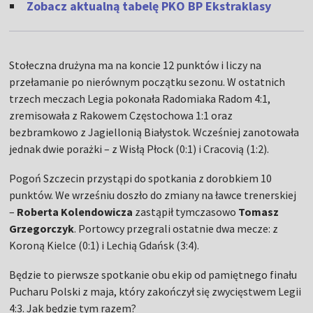
Zobacz aktualną tabelę PKO BP Ekstraklasy
Stołeczna drużyna ma na koncie 12 punktów i liczy na
przełamanie po nierównym początku sezonu. W ostatnich
trzech meczach Legia pokonała Radomiaka Radom 4:1,
zremisowała z Rakowem Częstochowa 1:1 oraz
bezbramkowo z Jagiellonią Białystok. Wcześniej zanotowała
jednak dwie porażki – z Wisłą Płock (0:1) i Cracovią (1:2).
Pogoń Szczecin przystąpi do spotkania z dorobkiem 10
punktów. We wrześniu doszło do zmiany na ławce trenerskiej
–
Roberta Kolendowicza
zastąpił tymczasowo
Tomasz
Grzegorczyk
. Portowcy przegrali ostatnie dwa mecze: z
Koroną Kielce (0:1) i Lechią Gdańsk (3:4).
Będzie to pierwsze spotkanie obu ekip od pamiętnego finału
Pucharu Polski z maja, który zakończył się zwycięstwem Legii
4:3. Jak będzie tym razem?