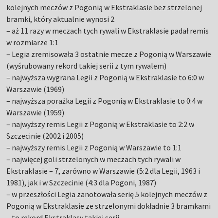
kolejnych meczów z Pogonią w Ekstraklasie bez strzelonej
bramki, który aktualnie wynosi 2
– aż 11 razy w meczach tych rywali w Ekstraklasie padał remis
w rozmiarze 1:1
– Legia zremisowała 3 ostatnie mecze z Pogonią w Warszawie
(wyśrubowany rekord takiej serii z tym rywalem)
– najwyższa wygrana Legii z Pogonią w Ekstraklasie to 6:0 w
Warszawie (1969)
– najwyższa porażka Legii z Pogonią w Ekstraklasie to 0:4 w
Warszawie (1959)
– najwyższy remis Legii z Pogonią w Ekstraklasie to 2:2 w
Szczecinie (2002 i 2005)
– najwyższy remis Legii z Pogonią w Warszawie to 1:1
– najwięcej goli strzelonych w meczach tych rywali w
Ekstraklasie – 7, zarówno w Warszawie (5:2 dla Legii, 1963 i
1981), jak i w Szczecinie (4:3 dla Pogoni, 1987)
– w przeszłości Legia zanotowała serię 5 kolejnych meczów z
Pogonią w Ekstraklasie ze strzelonymi dokładnie 3 bramkami
– to rekord Ekstraklasy takiej serii