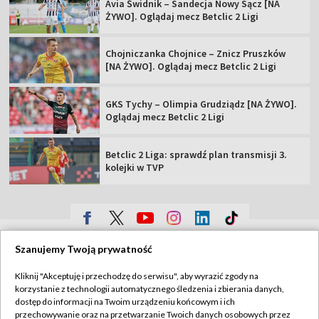
Avia Świdnik – Sandecja Nowy Sącz [NA
ŻYWO]. Oglądaj mecz Betclic 2 Ligi
Chojniczanka Chojnice – Znicz Pruszków
[NA ŻYWO]. Oglądaj mecz Betclic 2 Ligi
GKS Tychy – Olimpia Grudziądz [NA ŻYWO].
Oglądaj mecz Betclic 2 Ligi
Betclic 2 Liga: sprawdź plan transmisji 3.
kolejki w TVP
TVP
Szanujemy Twoją prywatność
Abonament TVP
Regulamin TVP
Kliknij "Akceptuję i przechodzę do serwisu", aby wyrazić zgody na
Polityka prywatności
Sklep TVP
korzystanie z technologii automatycznego śledzenia i zbierania danych,
dostęp do informacji na Twoim urządzeniu końcowym i ich
Biuro Reklamy
Moje zgody
przechowywanie oraz na przetwarzanie Twoich danych osobowych przez