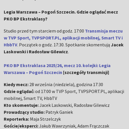
Legia Warszawa – Pogoń Szczecin. Gdzie oglądać mecz
PKO BP Ekstraklasy?
Studio przed tym starciem od godz. 17:00
Transmisja meczu
w TVP Sport, TVPSPORT.PL, aplikacji mobilnej, Smart TV i
HbbTV
. Początek o godz. 17:30. Spotkanie skomentują
Jacek
Laskowski i Radosław Gilewicz
.
PKO BP Ekstraklasa 2025/26, mecz 10. kolejki: Legia
Warszawa – Pogoń Szczecin
[szczegóły transmisji]
Kiedy mecz:
28 września (niedziela), godzina 17:30
Gdzie oglądać:
od 17:00 w TVP Sport, TVPSPORT.PL, aplikacji
mobilnej, Smart TV, HbbTV
Kto skomentuje:
Jacek Laskowski, Radosław Gilewicz
Prowadzący studio:
Patryk Ganiek
Reporterka:
Maja Strzelczyk
Goście/eksperci:
Jakub Wawrzyniak, Adam Frączczak