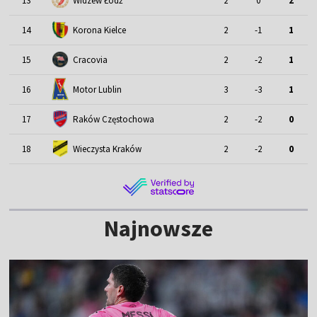
13
Widzew Łódź
2
0
2
14
Korona Kielce
2
-1
1
15
Cracovia
2
-2
1
Motor Lublin
16
3
-3
1
17
Raków Częstochowa
2
-2
0
18
Wieczysta Kraków
2
-2
0
Najnowsze