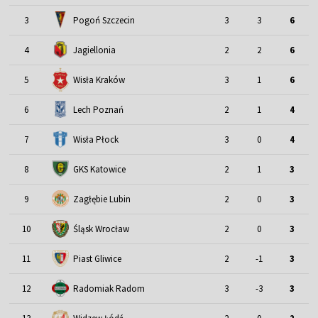
3
Pogoń Szczecin
3
3
6
4
Jagiellonia
2
2
6
5
Wisła Kraków
3
1
6
6
Lech Poznań
2
1
4
7
Wisła Płock
3
0
4
8
GKS Katowice
2
1
3
9
Zagłębie Lubin
2
0
3
Śląsk Wrocław
10
2
0
3
11
Piast Gliwice
2
-1
3
12
Radomiak Radom
3
-3
3