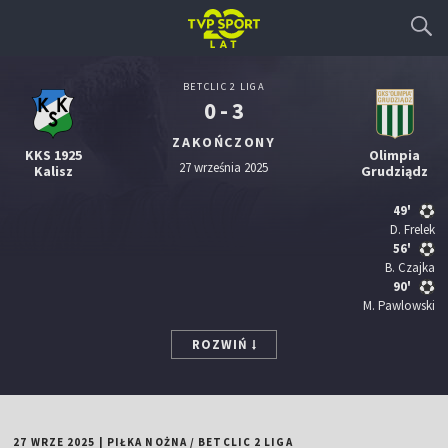
BETCLIC 2 LIGA
0 - 3
ZAKOŃCZONY
KKS 1925
Olimpia
27 września 2025
Kalisz
Grudziądz
49'
D. Frelek
56'
B. Czajka
90'
M. Pawlowski
ROZWIŃ
27 WRZE 2025
|
PIŁKA NOŻNA
/
BETCLIC 2 LIGA