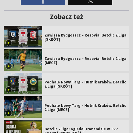
Zobacz też
Zawisza Bydgoszcz – Resovia. Betclic 2 Liga
[SKRÓT]
Zawisza Bydgoszcz – Resovia. Betclic 2 Liga
[MECZ]
Podhale Nowy Targ – Hutnik Kraków. Betclic
2 Liga [SKRÓT]
Podhale Nowy Targ – Hutnik Kraków. Betclic
2 Liga [MECZ]
Betclic 2 liga: oglądaj transmisje w TVP