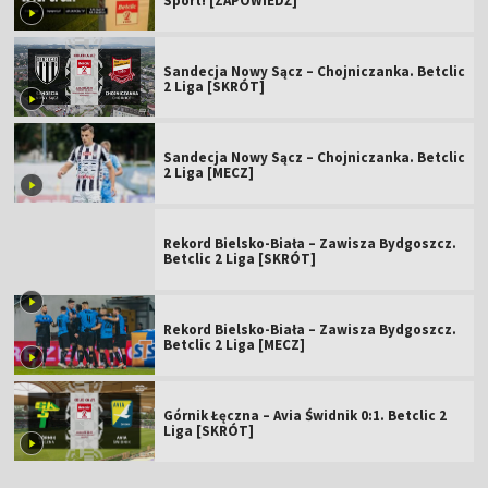
Sport! [ZAPOWIEDŹ]
Sandecja Nowy Sącz – Chojniczanka. Betclic
2 Liga [SKRÓT]
Sandecja Nowy Sącz – Chojniczanka. Betclic
2 Liga [MECZ]
Rekord Bielsko-Biała – Zawisza Bydgoszcz.
Betclic 2 Liga [SKRÓT]
Rekord Bielsko-Biała – Zawisza Bydgoszcz.
Betclic 2 Liga [MECZ]
Górnik Łęczna – Avia Świdnik 0:1. Betclic 2
Liga [SKRÓT]