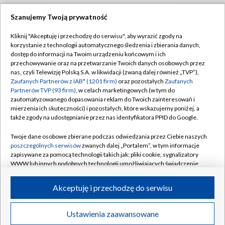
Szanujemy Twoją prywatność
TVP
Kliknij "Akceptuję i przechodzę do serwisu", aby wyrazić zgody na
korzystanie z technologii automatycznego śledzenia i zbierania danych,
Abonament TVP
Regulamin TVP
dostęp do informacji na Twoim urządzeniu końcowym i ich
Polityka prywatności
Sklep TVP
przechowywanie oraz na przetwarzanie Twoich danych osobowych przez
nas, czyli Telewizję Polską S.A. w likwidacji (zwaną dalej również „TVP”),
Biuro Reklamy
Moje zgody
Zaufanych Partnerów z IAB* (1201 firm)
oraz pozostałych
Zaufanych
Partnerów TVP (93 firm)
, w celach marketingowych (w tym do
Oferta Handlowa
Biuro reklamy
zautomatyzowanego dopasowania reklam do Twoich zainteresowań i
mierzenia ich skuteczności) i pozostałych, które wskazujemy poniżej, a
Telegazeta ogłoszenia
Kontakt
także zgody na udostępnianie przez nas identyfikatora PPID do Google.
Emisja w TVP
Twoje dane osobowe zbierane podczas odwiedzania przez Ciebie naszych
Kanały
Rada Programowa
poszczególnych serwisów
zwanych dalej „Portalem”, w tym informacje
zapisywane za pomocą technologii takich jak: pliki cookie, sygnalizatory
Ogłoszenia przetargowe
WWW lub innych podobnych technologii umożliwiających świadczenie
©2026 Telewizja Polska Spółka Akcyjna w likwidacji
dopasowanych i bezpiecznych usług, personalizację treści oraz reklam,
Akademia Telewizyjna
udostępnianie funkcji mediów społecznościowych oraz analizowanie
Akceptuję i przechodzę do serwisu
Informacje o nadawcy
ruchu w Internecie.
Centrum informacji TVP
Twoje dane osobowe zbierane podczas odwiedzania przez Ciebie
Ustawienia zaawansowane
News
Transmisje
Wideo
Więcej
poszczególnych serwisów
na Portalu, takie jak adresy IP, identyfikatory
System NOS