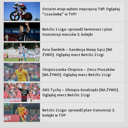
Ostatni etap wyłoni zwycięzcę TdP. Oglądaj
"czasówkę" w TVP!
Betclic 1 Liga: sprawdź terminarz i plan
transmisji meczów 3. kolejki
Avia Świdnik – Sandecja Nowy Sącz [NA
ŻYWO]. Oglądaj mecz Betclic 2 Ligi
Chojniczanka Chojnice – Znicz Pruszków
[NA ŻYWO]. Oglądaj mecz Betclic 2 Ligi
GKS Tychy – Olimpia Grudziądz [NA ŻYWO].
Oglądaj mecz Betclic 2 Ligi
Betclic 2 Liga: sprawdź plan transmisji 3.
kolejki w TVP