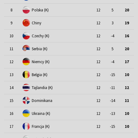
8
Polska (K)
12
5
20
9
Chiny
12
3
19
10
Czechy (K)
12
-4
16
11
Serbia (K)
12
5
20
12
Niemcy (K)
12
-4
17
13
Belgia (K)
12
-15
10
14
Tajlandia (K)
12
-11
12
15
Dominikana
12
-14
11
16
Ukraina (K)
12
-13
10
17
Francja (K)
12
-15
10