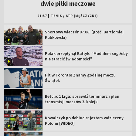
dwie piłki meczowe
21:57
|
TENIS
/
ATP (MĘŻCZYŹNI)
Sportowy wieczór 07.08. (gość: Bartłomiej
Kubkowski)
Polak przepłynął Bałtyk. "Modliłem się, żeby
nie stracić świadomości"
Hit w Toronto! Znamy godzinę meczu
Świątek
Betclic 1 Liga: sprawdź terminarz i plan
transmisji meczów 3. kolejki
Kowalczyk po debiucie: jestem wdzięczny
Polonii [WIDEO]