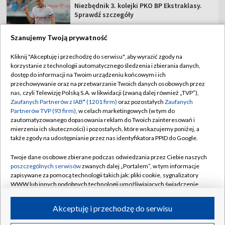
Niezbędnik 3. kolejki PKO BP Ekstraklasy.
Sprawdź szczegóły
Szanujemy Twoją prywatność
Kliknij "Akceptuję i przechodzę do serwisu", aby wyrazić zgody na
korzystanie z technologii automatycznego śledzenia i zbierania danych,
TVP
dostęp do informacji na Twoim urządzeniu końcowym i ich
Abonament TVP
Regulamin TVP
przechowywanie oraz na przetwarzanie Twoich danych osobowych przez
nas, czyli Telewizję Polską S.A. w likwidacji (zwaną dalej również „TVP”),
Polityka prywatności
Sklep TVP
Zaufanych Partnerów z IAB* (1201 firm)
oraz pozostałych
Zaufanych
Partnerów TVP (93 firm)
, w celach marketingowych (w tym do
Biuro Reklamy
Moje zgody
zautomatyzowanego dopasowania reklam do Twoich zainteresowań i
mierzenia ich skuteczności) i pozostałych, które wskazujemy poniżej, a
Oferta Handlowa
Biuro reklamy
także zgody na udostępnianie przez nas identyfikatora PPID do Google.
Telegazeta ogłoszenia
Kontakt
Twoje dane osobowe zbierane podczas odwiedzania przez Ciebie naszych
Emisja w TVP
poszczególnych serwisów
zwanych dalej „Portalem”, w tym informacje
zapisywane za pomocą technologii takich jak: pliki cookie, sygnalizatory
Kanały
Rada Programowa
WWW lub innych podobnych technologii umożliwiających świadczenie
dopasowanych i bezpiecznych usług, personalizację treści oraz reklam,
Ogłoszenia przetargowe
udostępnianie funkcji mediów społecznościowych oraz analizowanie
©2026 Telewizja Polska Spółka Akcyjna w likwidacji
Akceptuję i przechodzę do serwisu
ruchu w Internecie.
Akademia Telewizyjna