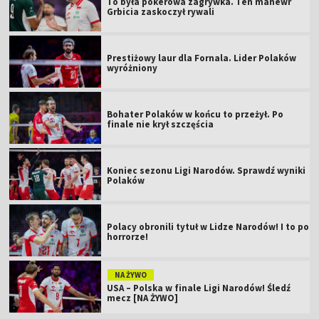
To była pokerowa zagrywka. Ten manewr
Grbicia zaskoczył rywali
Prestiżowy laur dla Fornala. Lider Polaków
wyróżniony
Bohater Polaków w końcu to przeżył. Po
finale nie krył szczęścia
Koniec sezonu Ligi Narodów. Sprawdź wyniki
Polaków
Polacy obronili tytuł w Lidze Narodów! I to po
horrorze!
NA ŻYWO
USA – Polska w finale Ligi Narodów! Śledź
mecz [NA ŻYWO]