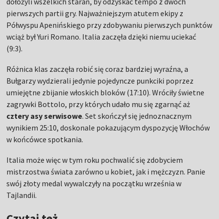
dołożyli wszelkich starań, by odzyskać tempo z dwóch
pierwszych partii gry. Najważniejszym atutem ekipy z
Półwyspu Apenińskiego przy zdobywaniu pierwszych punktów
wciąż był Yuri Romano. Italia zaczęła dzięki niemu uciekać
(9:3).
Różnica klas zaczęła robić się coraz bardziej wyraźna, a
Bułgarzy wydzierali jedynie pojedyncze punkciki poprzez
umiejętne zbijanie włoskich bloków (17:10). Wróciły świetne
zagrywki Bottolo, przy których udało mu się zgarnąć aż
cztery asy serwisowe
. Set skończył się jednoznacznym
wynikiem 25:10, doskonale pokazującym dyspozycję Włochów
w końcówce spotkania.
Italia może więc w tym roku pochwalić się zdobyciem
mistrzostwa świata zarówno u kobiet, jak i mężczyzn. Panie
swój złoty medal wywalczyły na początku września w
Tajlandii.
Czytaj też