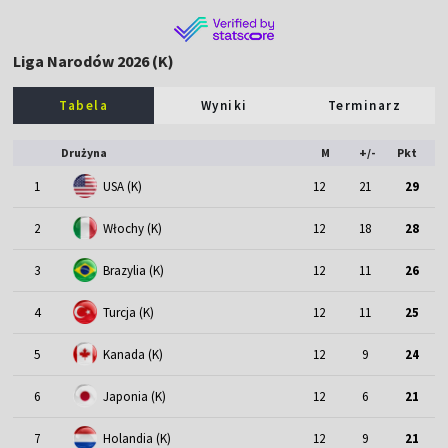
Liga Narodów 2026 (K)
Tabela
Wyniki
Terminarz
Drużyna
M
+/-
Pkt
1
USA (K)
12
21
29
2
Włochy (K)
12
18
28
3
Brazylia (K)
12
11
26
4
Turcja (K)
12
11
25
5
Kanada (K)
12
9
24
6
Japonia (K)
12
6
21
7
Holandia (K)
12
9
21