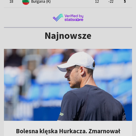
18
Bułgaria (K)
12
-22
5
Najnowsze
Bolesna klęska Hurkacza. Zmarnował