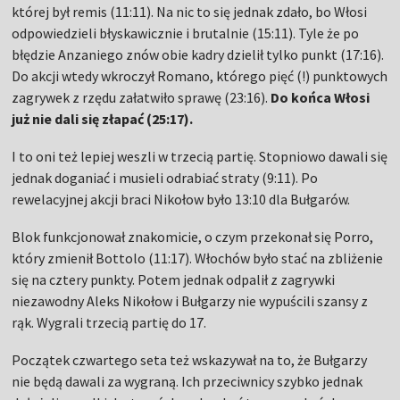
której był remis (11:11). Na nic to się jednak zdało, bo Włosi
odpowiedzieli błyskawicznie i brutalnie (15:11). Tyle że po
błędzie Anzaniego znów obie kadry dzielił tylko punkt (17:16).
Do akcji wtedy wkroczył Romano, którego pięć (!) punktowych
zagrywek z rzędu załatwiło sprawę (23:16).
Do końca Włosi
już nie dali się złapać (25:17).
I to oni też lepiej weszli w trzecią partię. Stopniowo dawali się
jednak doganiać i musieli odrabiać straty (9:11). Po
rewelacyjnej akcji braci Nikołow było 13:10 dla Bułgarów.
Blok funkcjonował znakomicie, o czym przekonał się Porro,
który zmienił Bottolo (11:17). Włochów było stać na zbliżenie
się na cztery punkty. Potem jednak odpalił z zagrywki
niezawodny Aleks Nikołow i Bułgarzy nie wypuścili szansy z
rąk. Wygrali trzecią partię do 17.
Początek czwartego seta też wskazywał na to, że Bułgarzy
nie będą dawali za wygraną. Ich przeciwnicy szybko jednak