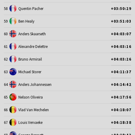
58
Quentin Pacher
+03:50:29
59
Ben Healy
+03:51:03
60
Anders Skaarseth
+04:03:07
61
Alexandre Delettre
+04:03:16
62
Bruno Armirail
+04:03:26
63
Michael Storer
+04:11:37
64
Anders Johannessen
+04:14:42
65
Nelson Oliveira
+04:17:56
66
Vlad Van Mechelen
+04:18:07
67
Louis Vervaeke
+04:18:38