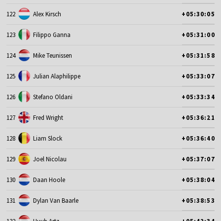
122
Alex Kirsch
+05:30:05
123
Filippo Ganna
+05:31:00
124
Mike Teunissen
+05:31:58
125
Julian Alaphilippe
+05:33:07
126
Stefano Oldani
+05:33:34
127
Fred Wright
+05:36:21
128
Liam Slock
+05:36:40
129
Joel Nicolau
+05:37:07
130
Daan Hoole
+05:38:04
131
Dylan Van Baarle
+05:38:53