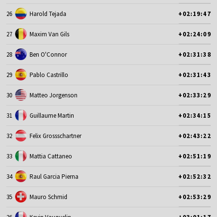
26
Harold Tejada
+02:19:47
27
Maxim Van Gils
+02:24:09
28
Ben O'Connor
+02:31:38
29
Pablo Castrillo
+02:31:43
30
Matteo Jorgenson
+02:33:29
31
Guillaume Martin
+02:34:15
32
Felix Grossschartner
+02:43:22
33
Mattia Cattaneo
+02:51:19
34
Raul Garcia Pierna
+02:52:32
35
Mauro Schmid
+02:53:29