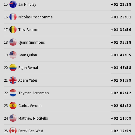
15
Jai Hindley
+01:23:28
16
Nicolas Prodhomme
+01:25:01
17
Tiesj Benoot
+01:32:56
18
Quinn Simmons
+01:35:28
19
Sean Quinn
+01:47:05
20
Egan Bernal
+01:47:58
21
Adam Yates
+01:51:59
22
Thymen Arensman
+02:02:42
23
Carlos Verona
+02:05:22
24
Matthew Riccitello
+02:11:09
25
Derek Gee-West
+02:12:59