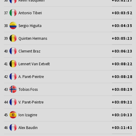
36
Kevin Vauquelin
+03:01:17
37
Antonio Tiberi
+03:03:52
38
Sergio Higuita
+03:04:35
39
Quinten Hermans
+03:05:23
40
Clement Braz
+03:06:23
41
Lennert Van Eetvelt
+03:08:22
42
A. Paret-Peintre
+03:08:28
43
Tobias Foss
+03:08:29
44
V. Paret-Peintre
+03:09:21
45
Ion Izagirre
+03:10:13
46
Alex Baudin
+03:11:41