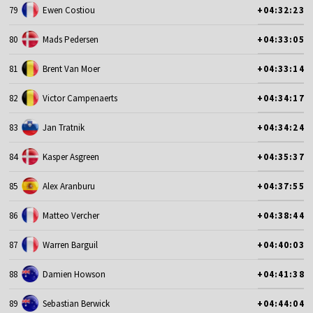
79
Ewen Costiou
+04:32:23
80
Mads Pedersen
+04:33:05
81
Brent Van Moer
+04:33:14
82
Victor Campenaerts
+04:34:17
83
Jan Tratnik
+04:34:24
84
Kasper Asgreen
+04:35:37
85
Alex Aranburu
+04:37:55
86
Matteo Vercher
+04:38:44
87
Warren Barguil
+04:40:03
88
Damien Howson
+04:41:38
89
Sebastian Berwick
+04:44:04