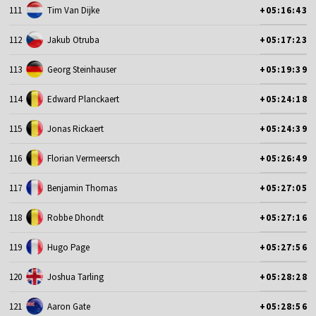
111
Tim Van Dijke
+05:16:43
112
Jakub Otruba
+05:17:23
113
Georg Steinhauser
+05:19:39
114
Edward Planckaert
+05:24:18
115
Jonas Rickaert
+05:24:39
116
Florian Vermeersch
+05:26:49
117
Benjamin Thomas
+05:27:05
118
Robbe Dhondt
+05:27:16
119
Hugo Page
+05:27:56
120
Joshua Tarling
+05:28:28
121
Aaron Gate
+05:28:56