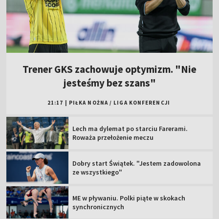
Trener GKS zachowuje optymizm. "Nie
jesteśmy bez szans"
21:17
|
PIŁKA NOŻNA
/
LIGA KONFERENCJI
Lech ma dylemat po starciu Farerami.
Roważa przełożenie meczu
Dobry start Świątek. "Jestem zadowolona
ze wszystkiego"
ME w pływaniu. Polki piąte w skokach
synchronicznych