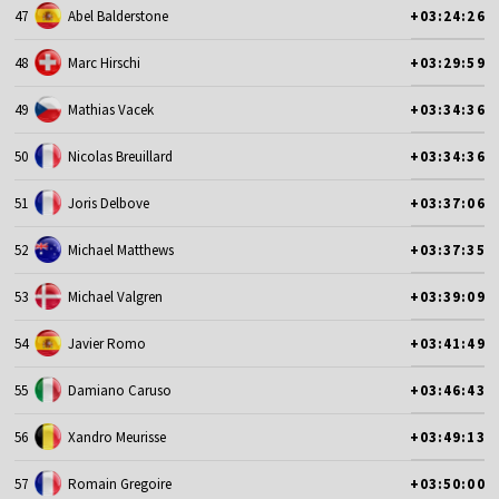
47
Abel Balderstone
+03:24:26
48
Marc Hirschi
+03:29:59
49
Mathias Vacek
+03:34:36
50
Nicolas Breuillard
+03:34:36
51
Joris Delbove
+03:37:06
52
Michael Matthews
+03:37:35
53
Michael Valgren
+03:39:09
54
Javier Romo
+03:41:49
55
Damiano Caruso
+03:46:43
56
Xandro Meurisse
+03:49:13
57
Romain Gregoire
+03:50:00