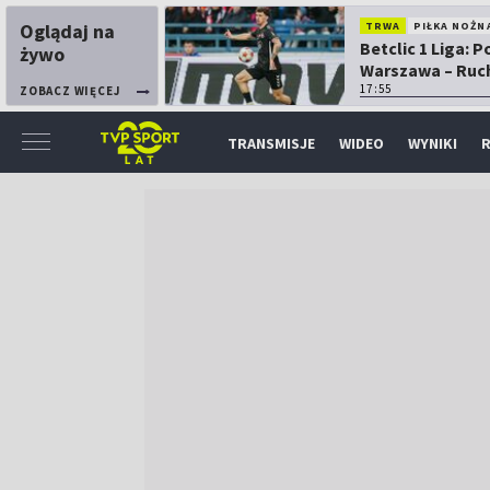
Oglądaj na
TRWA
PIŁKA NOŻN
Betclic 1 Liga: P
żywo
Warszawa – Ruc
Chorzów
17:55
ZOBACZ WIĘCEJ
TRANSMISJE
WIDEO
WYNIKI
R