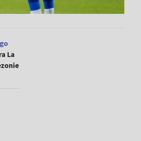
go
ra La
ezonie