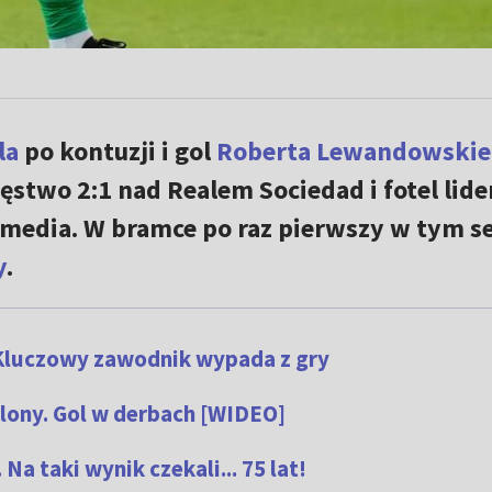
la
po kontuzji i gol
Roberta Lewandowskie
stwo 2:1 nad Realem Sociedad i fotel lide
e media. W bramce po raz pierwszy w tym s
y
.
. Kluczowy zawodnik wypada z gry
lony. Gol w derbach [WIDEO]
a taki wynik czekali... 75 lat!