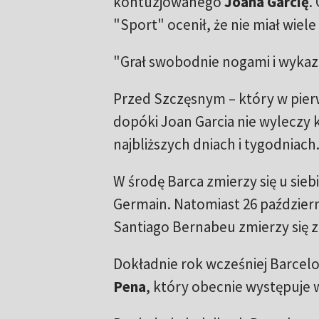
kontuzjowanego
Joana Garcię
.
"Sport" ocenił, że nie miał wiel
"Grał swobodnie nogami i wykazał
Przed Szczęsnym – który w pier
dopóki Joan Garcia nie wyleczy 
najbliższych dniach i tygodniach
W środę Barca zmierzy się u sieb
Germain. Natomiast 26 październ
Santiago Bernabeu zmierzy się z
Dokładnie rok wcześniej Barcel
Pena
, który obecnie występuje 