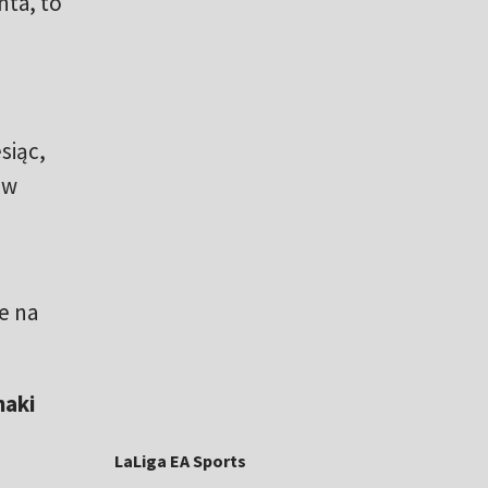
nta, to
siąc,
 w
e na
naki
LaLiga EA Sports