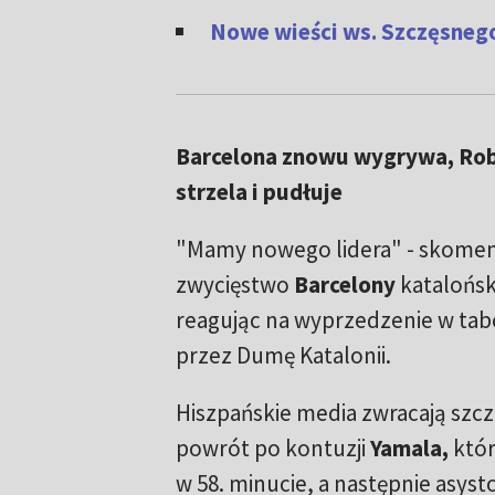
Nowe wieści ws. Szczęsnego
Barcelona znowu wygrywa, Ro
strzela i pudłuje
"Mamy nowego lidera" - skomen
zwycięstwo
Barcelony
katalońsk
reagując na wyprzedzenie w tab
przez Dumę Katalonii.
Hiszpańskie media zwracają szc
powrót po kontuzji
Yamala,
któr
w 58. minucie, a następnie asyst