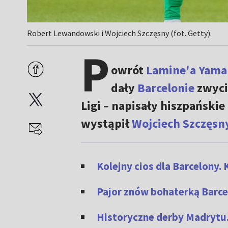
Robert Lewandowski i Wojciech Szczęsny (fot. Getty).
P
owrót
Lamine'a Yama
dały
Barcelonie
zwycię
Ligi – napisały hiszpański
wystąpił
Wojciech Szczęsn
Kolejny cios dla Barcelony
Pajor znów bohaterką Barce
Historyczne derby Madrytu. N