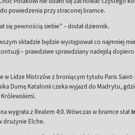
 Choć Polakowi nie udało się zachować czystego ko
e do powiedzenia przy straconej bramce.
 się pewnością siebie" – dodał dziennik.
wszym składzie będzie występował co najmniej mie
kontuzji – prawdziwe sprawdziany nadejdą dopiero
.
ie w Lidze Mistrzów z broniącym tytułu Paris Saint-
ika Dumę Katalonii czeka wyjazd do Madrytu, gdzi
 Królewskimi.
ona wygrała z Realem 4:0. Wówczas w bramce stał
I
w drużynie Elche.