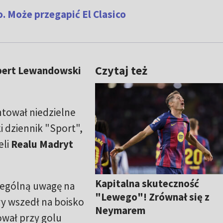
. Może przegapić El Clasico
Czytaj też
bert Lewandowski
tował niedzielne
i dziennik "Sport",
eli
Realu Madryt
Kapitalna skuteczność
zególną uwagę na
"Lewego"! Zrównał się z
y wszedł na boisko
Neymarem
ował przy golu