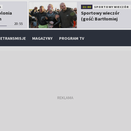
A
21:00
SPORTOWY WIECZÓR
olonia
Sportowy wieczór
h
(gość: Bartłomiej
20:55
Kubkowski)
ETRANSMISJE
MAGAZYNY
PROGRAM TV