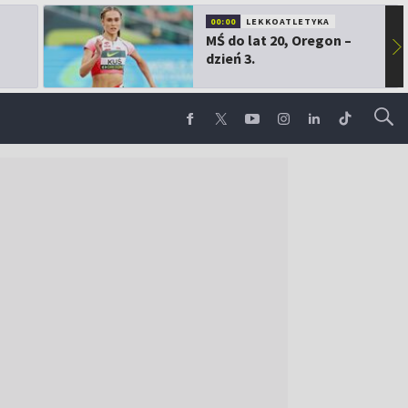
00:00
LEKKOATLETYKA
MŚ do lat 20, Oregon –
▶
dzień 3.