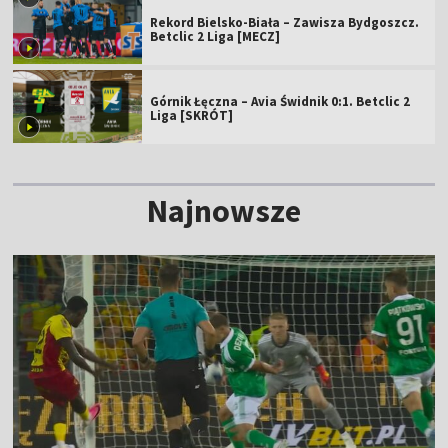
Rekord Bielsko-Biała – Zawisza Bydgoszcz.
Betclic 2 Liga [MECZ]
Górnik Łęczna – Avia Świdnik 0:1. Betclic 2
Liga [SKRÓT]
Najnowsze