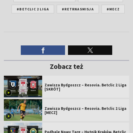
#BETCLIC 2 LIGA
#RETRNASMISJA
#MECZ
Zobacz też
Zawisza Bydgoszcz – Resovia. Betclic 2 Liga
[SKRÓT]
Zawisza Bydgoszcz – Resovia. Betclic 2 Liga
[MECZ]
Podhale Nowy Targ – Hutnik Kraków. Betclic