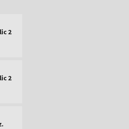
ic 2
ic 2
z.