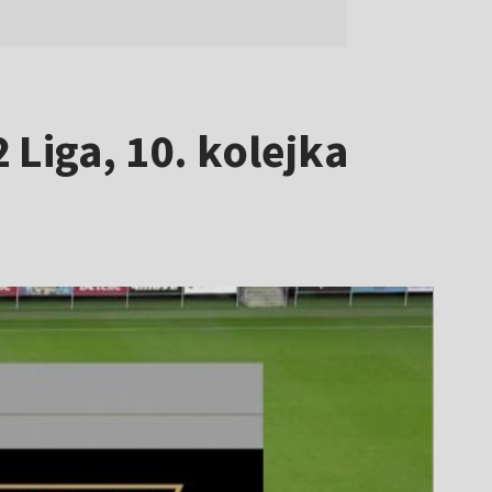
 Liga, 10. kolejka