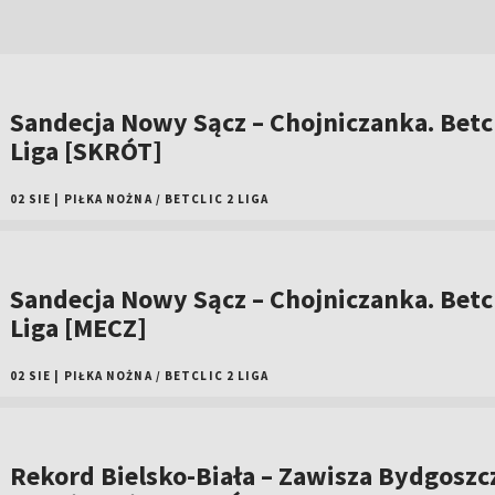
Sandecja Nowy Sącz – Chojniczanka. Betcl
Liga [SKRÓT]
02 SIE
|
PIŁKA NOŻNA
/
BETCLIC 2 LIGA
Sandecja Nowy Sącz – Chojniczanka. Betcl
Liga [MECZ]
02 SIE
|
PIŁKA NOŻNA
/
BETCLIC 2 LIGA
Rekord Bielsko-Biała – Zawisza Bydgoszc