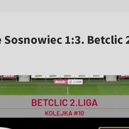
 Sosnowiec 1:3. Betclic 2