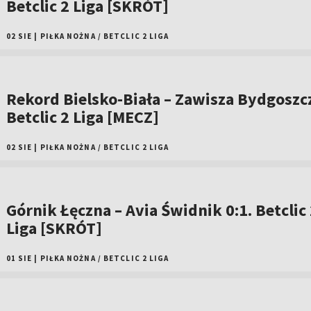
Betclic 2 Liga [SKRÓT]
02 SIE
|
PIŁKA NOŻNA
/
BETCLIC 2 LIGA
Rekord Bielsko-Biała – Zawisza Bydgoszc
Betclic 2 Liga [MECZ]
02 SIE
|
PIŁKA NOŻNA
/
BETCLIC 2 LIGA
Górnik Łęczna – Avia Świdnik 0:1. Betclic
Liga [SKRÓT]
01 SIE
|
PIŁKA NOŻNA
/
BETCLIC 2 LIGA