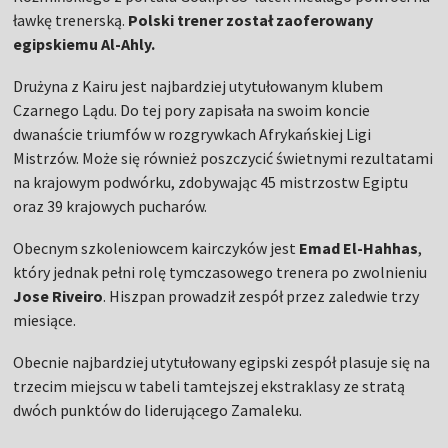
ławkę trenerską.
Polski trener został zaoferowany
egipskiemu Al-Ahly.
Drużyna z Kairu jest najbardziej utytułowanym klubem
Czarnego Lądu. Do tej pory zapisała na swoim koncie
dwanaście triumfów w rozgrywkach Afrykańskiej Ligi
Mistrzów. Może się również poszczycić świetnymi rezultatami
na krajowym podwórku, zdobywając 45 mistrzostw Egiptu
oraz 39 krajowych pucharów.
Obecnym szkoleniowcem kairczyków jest
Emad El-Hahhas
,
który jednak pełni rolę tymczasowego trenera po zwolnieniu
Jose Riveiro
. Hiszpan prowadził zespół przez zaledwie trzy
miesiące.
Obecnie najbardziej utytułowany egipski zespół plasuje się na
trzecim miejscu w tabeli tamtejszej ekstraklasy ze stratą
dwóch punktów do liderującego Zamaleku.