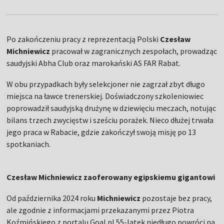
Po zakończeniu pracy z reprezentacją Polski
Czesław
Michniewicz
pracował w zagranicznych zespołach, prowadząc
saudyjski Abha Club oraz marokański AS FAR Rabat.
W obu przypadkach były selekcjoner nie zagrzał zbyt długo
miejsca na ławce trenerskiej. Doświadczony szkoleniowiec
poprowadził saudyjską drużynę w dziewięciu meczach, notując
bilans trzech zwycięstw i sześciu porażek. Nieco dłużej trwała
jego praca w Rabacie, gdzie zakończył swoją misję po 13
spotkaniach.
Czesław Michniewicz zaoferowany egipskiemu gigantowi
Od października 2024 roku
Michniewicz
pozostaje bez pracy,
ale zgodnie z informacjami przekazanymi przez Piotra
Koźmińskiego z portalu Goal.pl 55-latek niedługo powróci na