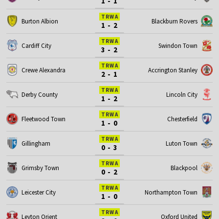
1 - 1
TRWA
Burton Albion
Blackburn Rovers
1 - 2
TRWA
Cardiff City
Swindon Town
3 - 2
TRWA
Crewe Alexandra
Accrington Stanley
2 - 1
TRWA
Derby County
Lincoln City
1 - 2
TRWA
Fleetwood Town
Chesterfield
1 - 0
TRWA
Gillingham
Luton Town
0 - 3
TRWA
Grimsby Town
Blackpool
0 - 2
TRWA
Leicester City
Northampton Town
1 - 0
TRWA
Leyton Orient
Oxford United