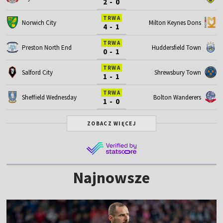
2 - 0
TRWA
Norwich City
Milton Keynes Dons
4 - 1
TRWA
Preston North End
Huddersfield Town
0 - 1
TRWA
Salford City
Shrewsbury Town
1 - 1
TRWA
Sheffield Wednesday
Bolton Wanderers
1 - 0
ZOBACZ WIĘCEJ
Najnowsze