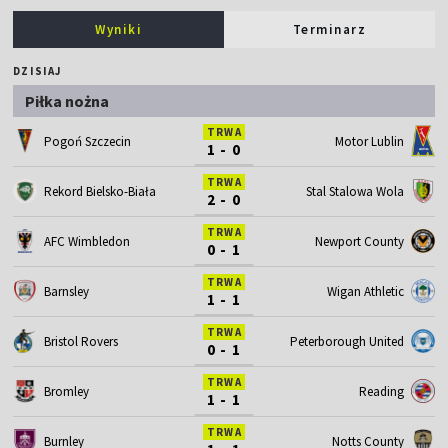
Wyniki
Terminarz
DZISIAJ
Piłka nożna
TRWA
Motor Lublin
Pogoń Szczecin
1 - 0
TRWA
Rekord Bielsko-Biała
Stal Stalowa Wola
2 - 0
TRWA
AFC Wimbledon
Newport County
0 - 1
TRWA
Barnsley
Wigan Athletic
1 - 1
TRWA
Bristol Rovers
Peterborough United
0 - 1
TRWA
Bromley
Reading
1 - 1
TRWA
Burnley
Notts County