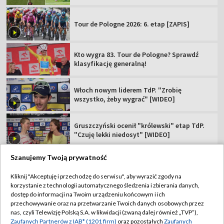
Tour de Pologne 2026: 6. etap [ZAPIS]
Kto wygra 83. Tour de Pologne? Sprawdź
klasyfikację generalną!
Włoch nowym liderem TdP. "Zrobię
wszystko, żeby wygrać" [WIDEO]
Gruszczyński ocenił "królewski" etap TdP.
"Czuję lekki niedosyt" [WIDEO]
Szanujemy Twoją prywatność
Kliknij "Akceptuję i przechodzę do serwisu", aby wyrazić zgody na
korzystanie z technologii automatycznego śledzenia i zbierania danych,
TVP
dostęp do informacji na Twoim urządzeniu końcowym i ich
Abonament TVP
Regulamin TVP
przechowywanie oraz na przetwarzanie Twoich danych osobowych przez
nas, czyli Telewizję Polską S.A. w likwidacji (zwaną dalej również „TVP”),
Polityka prywatności
Sklep TVP
Zaufanych Partnerów z IAB* (1201 firm)
oraz pozostałych
Zaufanych