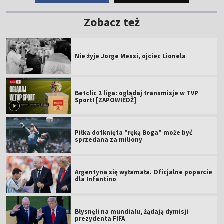
Zobacz też
Nie żyje Jorge Messi, ojciec Lionela
Betclic 2 liga: oglądaj transmisje w TVP
Sport! [ZAPOWIEDŹ]
Piłka dotknięta "ręką Boga" może być
sprzedana za miliony
Argentyna się wyłamała. Oficjalne poparcie
dla Infantino
Błysnęli na mundialu, żądają dymisji
prezydenta FIFA