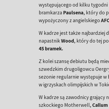
występującego od kilku tygodni
bramkarza
Paulsena
, który do 
wypożyczony z angielskiego
AFC
W kadrze jest także najbardziej
napastnik
Wood
, który do tej 
45 bramek.
Z kolei szansę debiutu będą mi
szwedzkim drugoligowcu Oergry
sezonie regularnie występuje w 
w igrzyskach olimpijskich w Toki
W kadrze są zawodnicy grający na
szkockiego Motherwell,
Callum