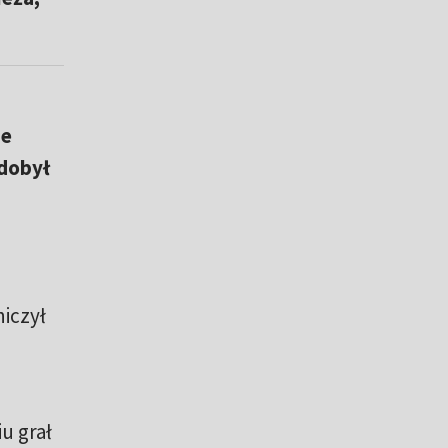
ue
zdobył
iczył
u grał