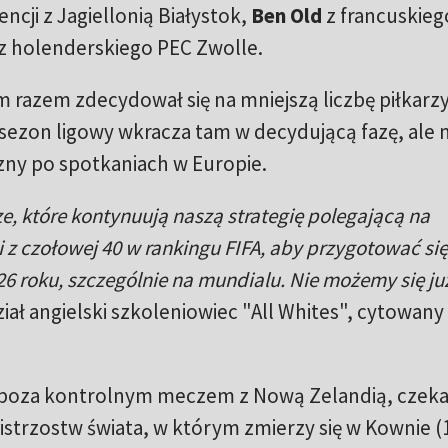
ncji z Jagiellonią Białystok,
Ben Old
z francuskieg
z holenderskiego PEC Zwolle.
m razem zdecydował się na mniejszą liczbę piłkarzy
ezon ligowy wkracza tam w decydującą fazę, ale m
zny po spotkaniach w Europie.
 które kontynuują naszą strategię polegającą na
z czołowej 40 w rankingu FIFA, aby przygotować się
26 roku, szczególnie na mundialu. Nie możemy się ju
iał angielski szkoleniowiec "All Whites", cytowany
, poza kontrolnym meczem z Nową Zelandią, czek
istrzostw świata, w którym zmierzy się w Kownie (1