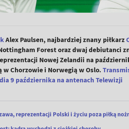
sk
Alex Paulsen, najbardziej znany piłkarz
Nottingham Forest oraz dwaj debiutanci zn
eprezentacji Nowej Zelandii na październ
ą w Chorzowie i Norwegią w Oslo.
Transmi
ia 9 października na antenach Telewizji
awa, reprezentacji Polski i życiu poza piłką noż
rt: kadra wychodzi z ciężkiej choroby