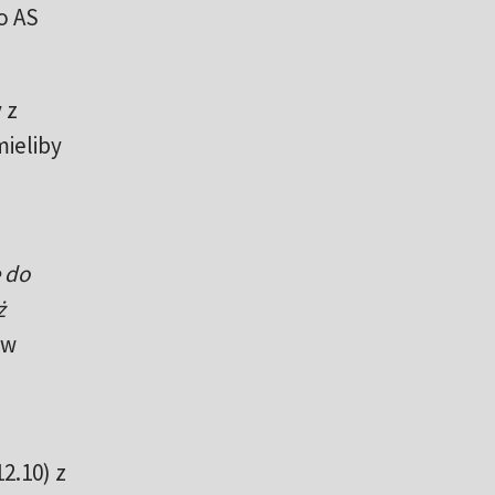
o AS
 z
ieliby
 do
ż
 w
a
2.10) z