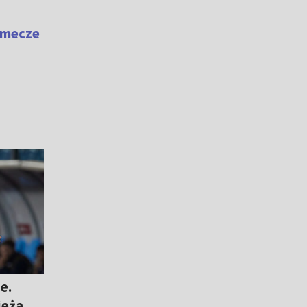
 mecze
e.
ieża,