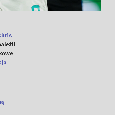
Chris
aleźli
ikowe
sja
n
ą