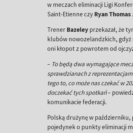
w meczach eliminacji Ligi Konfere
Saint-Etienne czy
Ryan Thomas
Trener
Bazeley
przekazał, że ty
klubów nowozelandzkich, gdyż s
oni kłopot z powrotem od ojczy
–
To będą dwa wymagające mecze,
sprawdzianach z reprezentacjami 
tego to, co może nas czekać w 20
doczekać tych spotkań
– powiedz
komunikacie federacji.
Polską drużynę w październiku
pojedynek o punkty eliminacji m