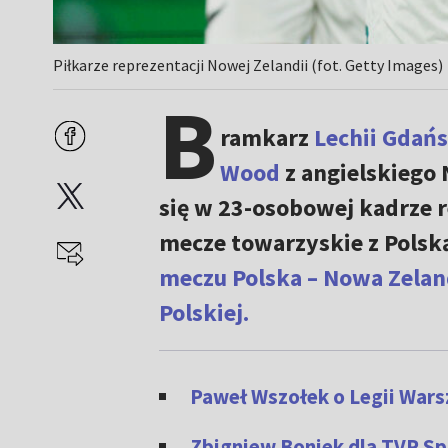
Piłkarze reprezentacji Nowej Zelandii (fot. Getty Images)
B
ramkarz
Lechii Gdań
Wood
z angielskiego 
się w 23-osobowej kadrze r
mecze towarzyskie z Polsk
meczu Polska – Nowa Zeland
Polskiej.
Paweł Wszołek o Legii Warsz
Zbigniew Boniek dla TVP Spo