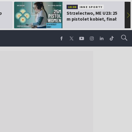
10:00
INNE SPORTY
p
Strzelectwo, ME U23: 25
▶
m pistolet kobiet, finał