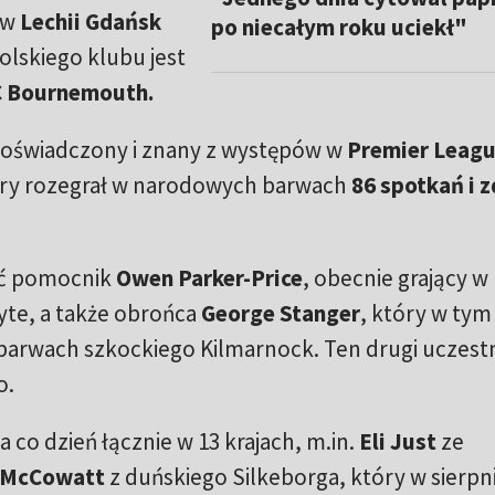
 w
Lechii Gdańsk
po niecałym roku uciekł"
polskiego klubu jest
 Bournemouth.
 doświadczony i znany z występów w
Premier Leag
pory rozegrał w narodowych barwach
86 spotkań i 
eć pomocnik
Owen Parker-Price
, obecnie grający w
te, a także obrońca
George Stanger
, który w tym
barwach szkockiego Kilmarnock. Ten drugi uczestn
o.
 co dzień łącznie w 13 krajach, m.in.
Eli Just
ze
 McCowatt
z duńskiego Silkeborga, który w sierpni