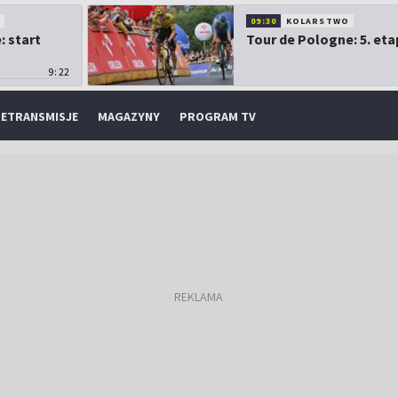
O
09:30
KOLARSTWO
: start
Tour de Pologne: 5. eta
9:22
ETRANSMISJE
MAGAZYNY
PROGRAM TV