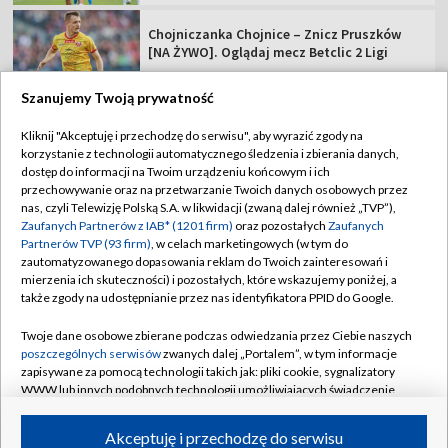
Chojniczanka Chojnice – Znicz Pruszków
[NA ŻYWO]. Oglądaj mecz Betclic 2 Ligi
Szanujemy Twoją prywatność
Kliknij "Akceptuję i przechodzę do serwisu", aby wyrazić zgody na
korzystanie z technologii automatycznego śledzenia i zbierania danych,
TVP
dostęp do informacji na Twoim urządzeniu końcowym i ich
Abonament TVP
Regulamin TVP
przechowywanie oraz na przetwarzanie Twoich danych osobowych przez
nas, czyli Telewizję Polską S.A. w likwidacji (zwaną dalej również „TVP”),
Polityka prywatności
Sklep TVP
Zaufanych Partnerów z IAB* (1201 firm)
oraz pozostałych
Zaufanych
Partnerów TVP (93 firm)
, w celach marketingowych (w tym do
Biuro Reklamy
Moje zgody
zautomatyzowanego dopasowania reklam do Twoich zainteresowań i
mierzenia ich skuteczności) i pozostałych, które wskazujemy poniżej, a
Oferta Handlowa
Biuro reklamy
także zgody na udostępnianie przez nas identyfikatora PPID do Google.
Telegazeta ogłoszenia
Kontakt
Twoje dane osobowe zbierane podczas odwiedzania przez Ciebie naszych
Emisja w TVP
poszczególnych serwisów
zwanych dalej „Portalem”, w tym informacje
zapisywane za pomocą technologii takich jak: pliki cookie, sygnalizatory
Kanały
Rada Programowa
WWW lub innych podobnych technologii umożliwiających świadczenie
dopasowanych i bezpiecznych usług, personalizację treści oraz reklam,
Ogłoszenia przetargowe
udostępnianie funkcji mediów społecznościowych oraz analizowanie
©2026 Telewizja Polska Spółka Akcyjna w likwidacji
Akceptuję i przechodzę do serwisu
ruchu w Internecie.
Akademia Telewizyjna