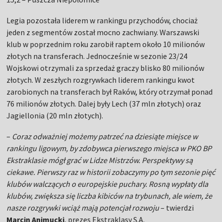
Legia pozostała liderem w rankingu przychodów, chociaż
jeden z segmentów został mocno zachwiany. Warszawski
klub w poprzednim roku zarobił raptem około 10 milionów
złotych na transferach. Jednocześnie w sezonie 23/24
Wojskowi otrzymali za sprzedaż graczy blisko 80 milionów
złotych. W zeszłych rozgrywkach liderem rankingu kwot
zarobionych na transferach był Raków, który otrzymał ponad
76 milionów złotych. Dalej były Lech (37 mln złotych) oraz
Jagiellonia (20 mln złotych).
–
Coraz odważniej możemy patrzeć na dziesiąte miejsce w
rankingu ligowym, by zdobywca pierwszego miejsca w PKO BP
Ekstraklasie mógł grać w Lidze Mistrzów. Perspektywy są
ciekawe. Pierwszy raz w historii zobaczymy po tym sezonie pięć
klubów walczących o europejskie puchary. Rosną wypłaty dla
klubów, zwiększa się liczba kibiców na trybunach, ale wiem, że
nasze rozgrywki wciąż mają potencjał rozwoju
– twierdzi
Marcin Animucki
, prezes Ekstraklasy S.A.