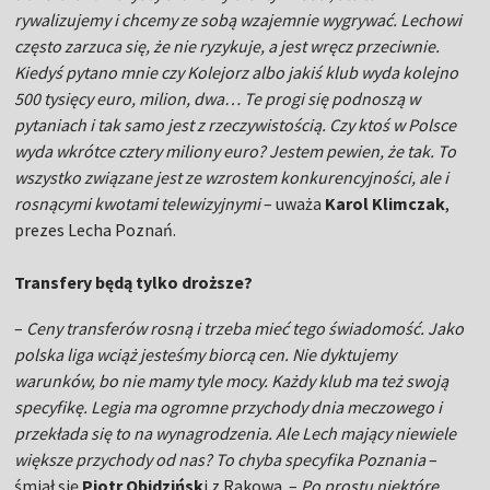
rywalizujemy i chcemy ze sobą wzajemnie wygrywać. Lechowi
często zarzuca się, że nie ryzykuje, a jest wręcz przeciwnie.
Kiedyś pytano mnie czy Kolejorz albo jakiś klub wyda kolejno
500 tysięcy euro, milion, dwa… Te progi się podnoszą w
pytaniach i tak samo jest z rzeczywistością. Czy ktoś w Polsce
wyda wkrótce cztery miliony euro? Jestem pewien, że tak. To
wszystko związane jest ze wzrostem konkurencyjności, ale i
rosnącymi kwotami telewizyjnymi
– uważa
Karol Klimczak
,
prezes Lecha Poznań.
Transfery będą tylko droższe?
–
Ceny transferów rosną i trzeba mieć tego świadomość. Jako
polska liga wciąż jesteśmy biorcą cen. Nie dyktujemy
warunków, bo nie mamy tyle mocy. Każdy klub ma też swoją
specyfikę. Legia ma ogromne przychody dnia meczowego i
przekłada się to na wynagrodzenia. Ale Lech mający niewiele
większe przychody od nas? To chyba specyfika Poznania
–
śmiał się
Piotr Obidzińsk
i z Rakowa. –
Po prostu niektóre