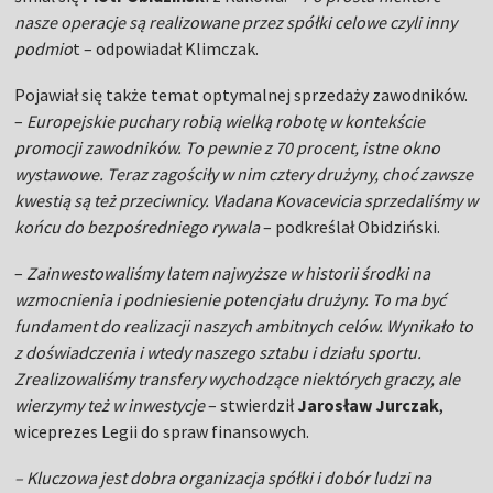
nasze operacje są realizowane przez spółki celowe czyli inny
podmio
t – odpowiadał Klimczak.
Pojawiał się także temat optymalnej sprzedaży zawodników.
–
Europejskie puchary robią wielką robotę w kontekście
promocji zawodników. To pewnie z 70 procent, istne okno
wystawowe. Teraz zagościły w nim cztery drużyny, choć zawsze
kwestią są też przeciwnicy. Vladana Kovacevicia sprzedaliśmy w
końcu do bezpośredniego rywala
– podkreślał Obidziński.
–
Zainwestowaliśmy latem najwyższe w historii środki na
wzmocnienia i podniesienie potencjału drużyny. To ma być
fundament do realizacji naszych ambitnych celów. Wynikało to
z doświadczenia i wtedy naszego sztabu i działu sportu.
Zrealizowaliśmy transfery wychodzące niektórych graczy, ale
wierzymy też w inwestycje
– stwierdził
Jarosław Jurczak
,
wiceprezes Legii do spraw finansowych.
– Kluczowa jest dobra organizacja spółki i dobór ludzi na