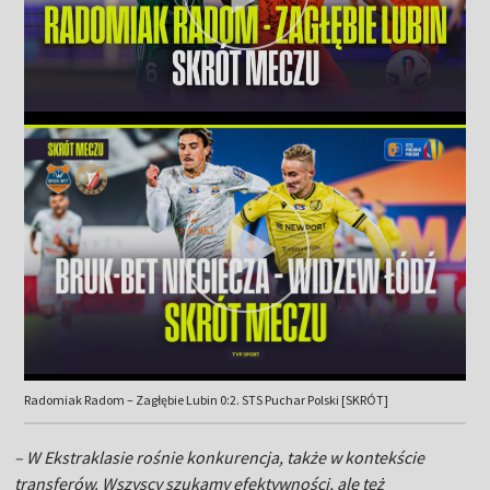
Radomiak Radom – Zagłębie Lubin 0:2. STS Puchar Polski [SKRÓT]
– W Ekstraklasie rośnie konkurencja, także w kontekście
transferów. Wszyscy szukamy efektywności, ale też