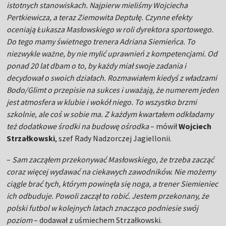
istotnych stanowiskach. Najpierw mieliśmy Wojciecha
Pertkiewicza, a teraz Ziemowita Deptułę. Czynne efekty
oceniają Łukasza Masłowskiego w roli dyrektora sportowego.
Do tego mamy świetnego trenera Adriana Siemieńca. To
niezwykle ważne, by nie mylić uprawnień z kompetencjami. Od
ponad 20 lat dbam o to, by każdy miał swoje zadania i
decydował o swoich działach. Rozmawiałem kiedyś z władzami
Bodo/Glimt o przepisie na sukces i uważają, że numerem jeden
jest atmosfera w klubie i wokół niego. To wszystko brzmi
szkolnie, ale coś w sobie ma. Z każdym kwartałem odkładamy
też dodatkowe środki na budowę ośrodka
– mówił
Wojciech
Strzałkowski
, szef Rady Nadzorczej Jagiellonii.
–
Sam zacząłem przekonywać Masłowskiego, że trzeba zacząć
coraz więcej wydawać na ciekawych zawodników. Nie możemy
ciągle brać tych, którym powinęła się noga, a trener Siemieniec
ich odbuduje. Powoli zaczął to robić. Jestem przekonany, że
polski futbol w kolejnych latach znacząco podniesie swój
poziom
– dodawał z uśmiechem Strzałkowski.