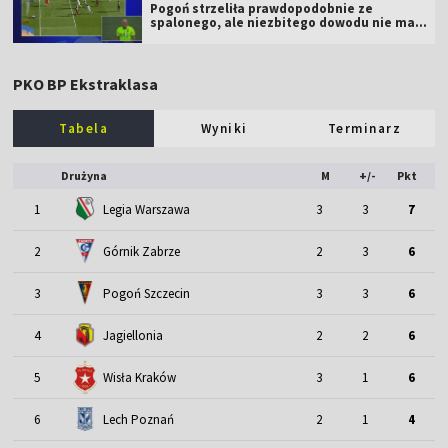
Pogoń strzeliła prawdopodobnie ze
spalonego, ale niezbitego dowodu nie ma...
PKO BP Ekstraklasa
Tabela
Wyniki
Terminarz
Drużyna
M
+/-
Pkt
1
Legia Warszawa
3
3
7
2
Górnik Zabrze
2
3
6
3
Pogoń Szczecin
3
3
6
4
Jagiellonia
2
2
6
5
Wisła Kraków
3
1
6
6
Lech Poznań
2
1
4