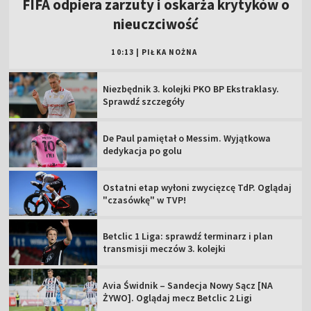
FIFA odpiera zarzuty i oskarża krytyków o
nieuczciwość
10:13
|
PIŁKA NOŻNA
Niezbędnik 3. kolejki PKO BP Ekstraklasy.
Sprawdź szczegóły
De Paul pamiętał o Messim. Wyjątkowa
dedykacja po golu
Ostatni etap wyłoni zwycięzcę TdP. Oglądaj
"czasówkę" w TVP!
Betclic 1 Liga: sprawdź terminarz i plan
transmisji meczów 3. kolejki
Avia Świdnik – Sandecja Nowy Sącz [NA
ŻYWO]. Oglądaj mecz Betclic 2 Ligi