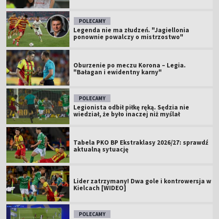
POLECAMY
Legenda nie ma złudzeń. "Jagiellonia
ponownie powalczy o mistrzostwo"
Oburzenie po meczu Korona – Legia.
"Bałagan i ewidentny karny"
POLECAMY
Legionista odbił piłkę ręką. Sędzia nie
wiedział, że było inaczej niż myślał
Tabela PKO BP Ekstraklasy 2026/27: sprawdź
aktualną sytuację
Lider zatrzymany! Dwa gole i kontrowersja w
Kielcach [WIDEO]
POLECAMY