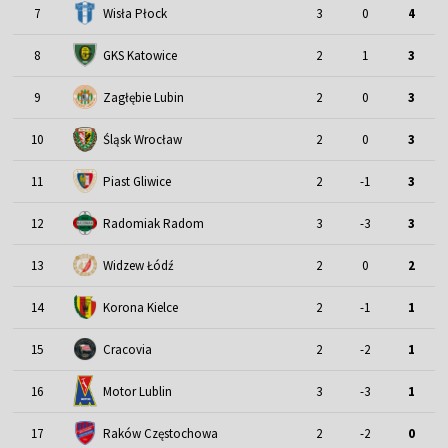
7
Wisła Płock
3
0
4
8
GKS Katowice
2
1
3
9
Zagłębie Lubin
2
0
3
Śląsk Wrocław
10
2
0
3
11
Piast Gliwice
2
-1
3
12
Radomiak Radom
3
-3
3
13
Widzew Łódź
2
0
2
14
Korona Kielce
2
-1
1
15
Cracovia
2
-2
1
Motor Lublin
16
3
-3
1
17
Raków Częstochowa
2
-2
0