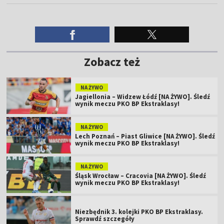
Zobacz też
NA ŻYWO
Jagiellonia – Widzew Łódź [NA ŻYWO]. Śledź
wynik meczu PKO BP Ekstraklasy!
NA ŻYWO
Lech Poznań – Piast Gliwice [NA ŻYWO]. Śledź
wynik meczu PKO BP Ekstraklasy!
NA ŻYWO
Śląsk Wrocław – Cracovia [NA ŻYWO]. Śledź
wynik meczu PKO BP Ekstraklasy!
Niezbędnik 3. kolejki PKO BP Ekstraklasy.
Sprawdź szczegóły