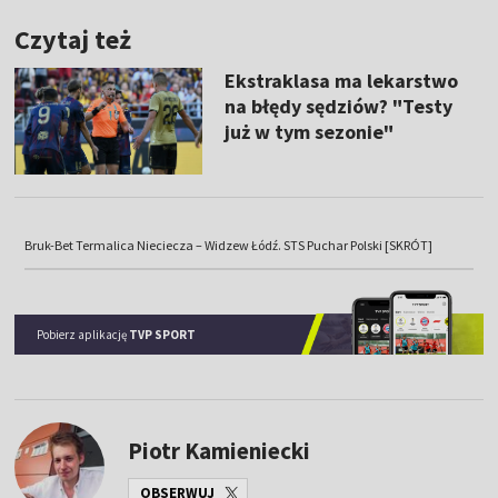
Czytaj też
Ekstraklasa ma lekarstwo
na błędy sędziów? "Testy
już w tym sezonie"
Bruk-Bet Termalica Nieciecza – Widzew Łódź. STS Puchar Polski [SKRÓT]
Pobierz aplikację
TVP SPORT
Piotr Kamieniecki
OBSERWUJ