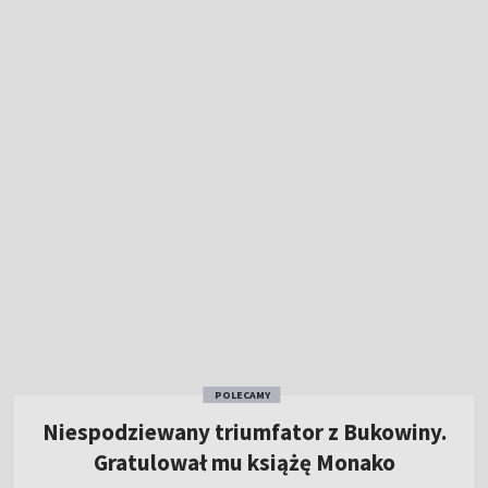
POLECAMY
Niespodziewany triumfator z Bukowiny.
Gratulował mu książę Monako
5:07
|
KOLARSTWO
/
TOUR DE POLOGNE
Dzisiaj konkursy LGP w Courchevel. O której
skoki?
Jubileusz 110-lecia Legii. "Na wspomnienia
nie starczy nocy"