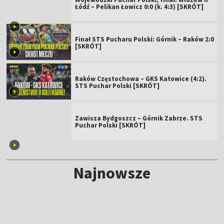
Łódź – Pelikan Łowicz 0:0 (k. 4:3) [SKRÓT]
Finał STS Pucharu Polski: Górnik – Raków 2:0
[SKRÓT]
Raków Częstochowa – GKS Katowice (4:2).
STS Puchar Polski [SKRÓT]
Zawisza Bydgoszcz – Górnik Zabrze. STS
Puchar Polski [SKRÓT]
Najnowsze