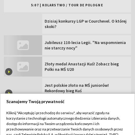
Złoty medal Anastazji Kuś! Zobacz bieg
Polki na MŚ U20
Jest polskie złoto na MŚ juniorów!
Rekordowy bieg Kuś
MŚ do lat 20, Oregon: oglądaj 3. dzień
Bolesna klęska Hurkacza. Zmarnował dwie
piłki meczowe
Szanujemy Twoją prywatność
TVP
Kliknij "Akceptuję i przechodzę do serwisu", aby wyrazić zgody na
korzystanie z technologii automatycznego śledzenia i zbierania danych,
Abonament TVP
Regulamin TVP
dostęp do informacji na Twoim urządzeniu końcowym i ich
Polityka prywatności
Sklep TVP
przechowywanie oraz na przetwarzanie Twoich danych osobowych przez
nas, czyli Telewizję Polską S.A. w likwidacji (zwaną dalej również „TVP”),