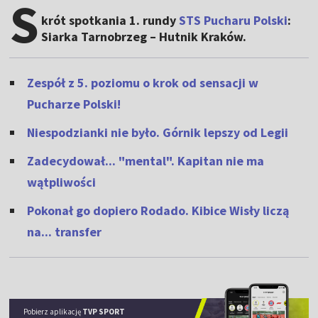
S
krót spotkania 1. rundy
STS Pucharu Polski
:
Siarka Tarnobrzeg – Hutnik Kraków.
Zespół z 5. poziomu o krok od sensacji w
Pucharze Polski!
Niespodzianki nie było. Górnik lepszy od Legii
Zadecydował... "mental". Kapitan nie ma
wątpliwości
Pokonał go dopiero Rodado. Kibice Wisły liczą
na... transfer
Pobierz aplikację
TVP SPORT