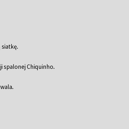
siatkę.
cji spalonej Chiquinho.
ywala.