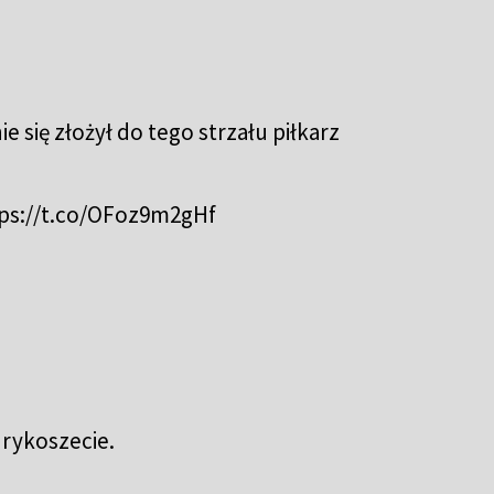
ię złożył do tego strzału piłkarz
ps://t.co/OFoz9m2gHf
 rykoszecie.