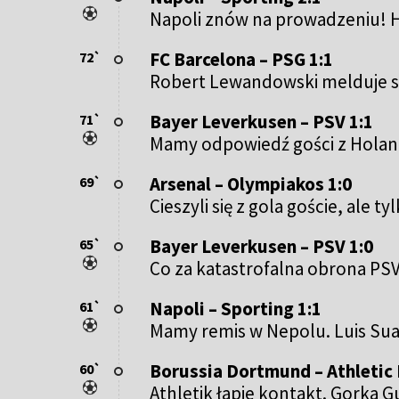
Napoli znów na prowadzeniu! Ho
FC Barcelona – PSG 1:1
72`
Robert Lewandowski melduje si
Bayer Leverkusen – PSV 1:1
71`
Mamy odpowiedź gości z Holandi
Arsenal – Olympiakos 1:0
69`
Cieszyli się z gola goście, ale 
Bayer Leverkusen – PSV 1:0
65`
Co za katastrofalna obrona PSV.
Napoli – Sporting 1:1
61`
Mamy remis w Nepolu. Luis Sua
Borussia Dortmund – Athletic 
60`
Athletik łapie kontakt. Gorka G