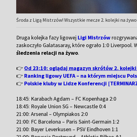
Środa z Ligą Mistrzów! Wszystkie mecze 2. kolejki na żywo
Druga kolejka fazy ligowej
Ligi Mistrzów
rozgrywana 
zaskoczyło Galatasaray, które ograło 1:0 Liverpool.
śledzenia relacji na żywo
.
👉
Od 23:10: oglądaj magazyn skrótów 2. kolejki
👉
Ranking ligowy UEFA – na którym miejscu Pol
👉
Polskie kluby w Lidze Konferencji [TERMINAR
18:45: Karabach Agdam – FC Kopenhaga 2:0
18:45: Royale Union SG – Newcastle 0:4
21:00: Arsenal – Olympiakos 2:0
21:00: FC Barcelona – Paris Saint-Germain 1:2
21:00: Bayer Leverkusen – PSV Eindhoven 1:1
21:00: Borussia Dortmund – Athletic Bilbao 4:1