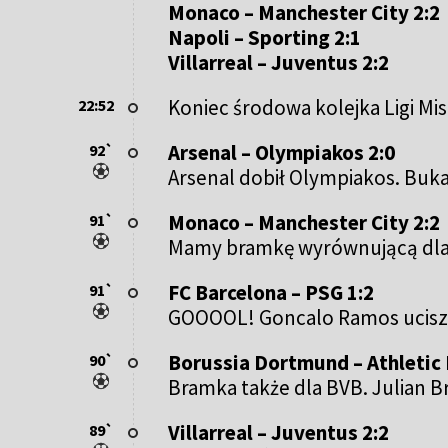
Monaco – Manchester City 2:2
Napoli – Sporting 2:1
Villarreal – Juventus 2:2
Koniec środowa kolejka Ligi Mi
22:52
Arsenal – Olympiakos 2:0
92`
Arsenal dobił Olympiakos. Buka
Monaco – Manchester City 2:2
91`
Mamy bramkę wyrównującą dla M
FC Barcelona – PSG 1:2
91`
GOOOOL! Goncalo Ramos ucisza
Borussia Dortmund – Athletic 
90`
Bramka także dla BVB. Julian Br
Villarreal – Juventus 2:2
89`