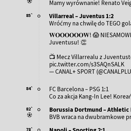
Mamy wyrównanie! Renato Veiga 
Villarreal – Juventus 1:2
85`
Wróćmy na chwilę do TEGO gola 
𝐖𝐎𝐎𝐎𝐎𝐎𝐎𝐖! 😱 NIESAMOW
Juventusu! 👏
📺 Mecz Villarrealu z Juventu
pic.twitter.com/s3SAQnSALK
— CANAL+ SPORT (@CANALPL
FC Barcelona – PSG 1:1
84`
Co za akcja Kang-In Lee! Koreań
Borussia Dortmund – Athletic 
82`
BVB wraca na dwubramkowe prow
Napoli – Sporting 2:1
78`