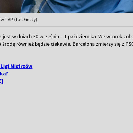
 w TVP (fot. Getty)
jest w dniach 30 września – 1 października. We wtorek zoba
 W środę również będzie ciekawie. Barcelona zmierzy się z 
 Ligi Mistrzów
ska?
Z]