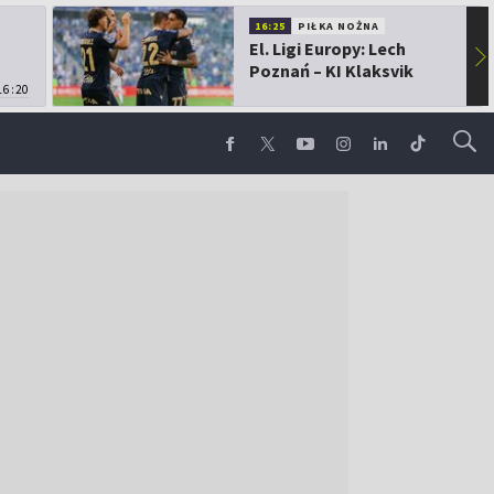
16:25
PIŁKA NOŻNA
El. Ligi Europy: Lech
▶
Poznań – KI Klaksvik
16:20