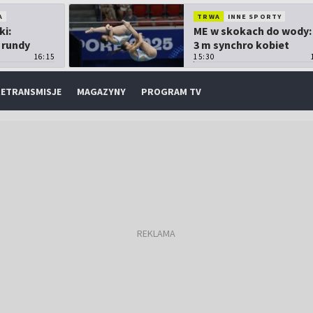
A
TRWA
INNE SPORTY
ki:
ME w skokach do wody:
 rundy
3 m synchro kobiet
16:15
15:30
ETRANSMISJE
MAGAZYNY
PROGRAM TV