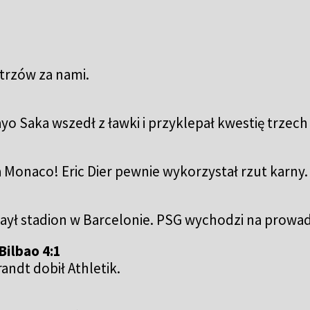
strzów za nami.
yo Saka wszedł z ławki i przyklepał kwestię trzec
onaco! Eric Dier pewnie wykorzystał rzut karny.
ył stadion w Barcelonie. PSG wychodzi na prowa
Bilbao 4:1
andt dobił Athletik.