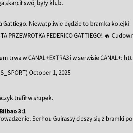
skarcił swój były klub.
Gattiego. Niewątpliwie będzie to bramka kolejki
ITA PRZEWROTKA FEDERICO GATTIEGO! 🔥 Cudownie s
stem trwa w CANAL+EXTRA3 i w serwisie CANAL+:
htt
US_SPORT)
October 1, 2025
czyk trafił w słupek.
Bilbao 3:1
adzenie. Serhou Guirassy cieszy się z bramki po