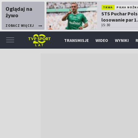
Oglądaj na
TRWA
PIŁKA NOŻN
STS Puchar Pols
żywo
losowanie par 1.
15:30
ZOBACZ WIĘCEJ
TRANSMISJE
WIDEO
WYNIKI
R