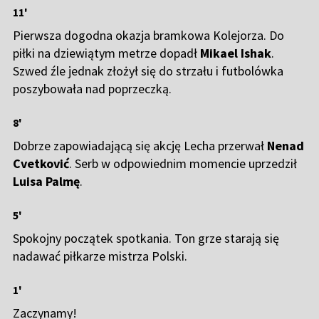
11'
Pierwsza dogodna okazja bramkowa Kolejorza. Do
piłki na dziewiątym metrze dopadł
Mikael Ishak
.
Szwed źle jednak złożył się do strzału i futbolówka
poszybowała nad poprzeczką.
8'
Dobrze zapowiadającą się akcję Lecha przerwał
Nenad
Cvetković
. Serb w odpowiednim momencie uprzedził
Luisa Palmę
.
5'
Spokojny początek spotkania. Ton grze starają się
nadawać piłkarze mistrza Polski.
1'
Zaczynamy!