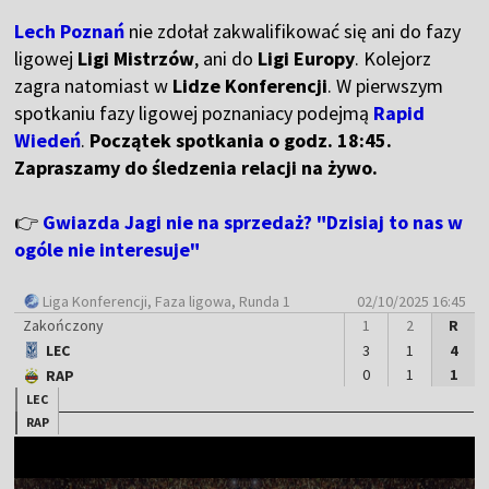
Lech Poznań
nie zdołał zakwalifikować się ani do fazy
ligowej
Ligi Mistrzów
, ani do
Ligi Europy
. Kolejorz
zagra natomiast w
Lidze Konferencji
. W pierwszym
spotkaniu fazy ligowej poznaniacy podejmą
Rapid
Wiedeń
.
Początek spotkania o godz. 18:45.
Zapraszamy do śledzenia relacji na żywo.
👉
Gwiazda Jagi nie na sprzedaż? "Dzisiaj to nas w
ogóle nie interesuje"
Liga Konferencji
, Faza ligowa, Runda 1
02/10/2025 16:45
Zakończony
1
2
R
LEC
3
1
4
0
1
1
RAP
LEC
RAP