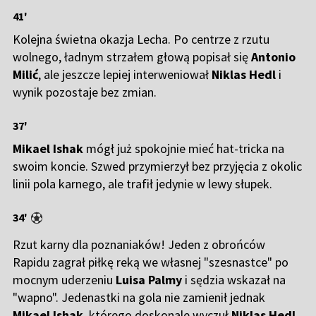
41'
Kolejna świetna okazja Lecha. Po centrze z rzutu
wolnego, ładnym strzałem głową popisał się
Antonio
Milić
, ale jeszcze lepiej interweniował
Niklas Hedl
i
wynik pozostaje bez zmian.
37'
Mikael Ishak
mógł już spokojnie mieć hat-tricka na
swoim koncie. Szwed przymierzył bez przyjęcia z okolic
linii pola karnego, ale trafił jedynie w lewy słupek.
34'
Rzut karny dla poznaniaków! Jeden z obrońców
Rapidu zagrał piłkę reką we własnej "szesnastce" po
mocnym uderzeniu
Luisa Palmy
i sędzia wskazał na
"wapno". Jedenastki na gola nie zamienił jednak
Mikael Ishak
, którego doskonale wyczuł
Niklas Hedl
.