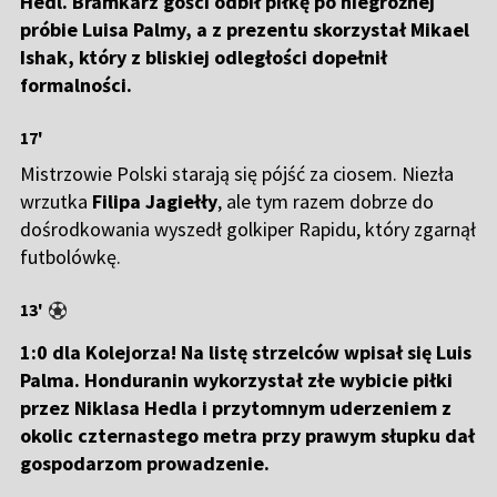
Hedl. Bramkarz gości odbił piłkę po niegroźnej
próbie Luisa Palmy, a z prezentu skorzystał Mikael
Ishak, który z bliskiej odległości dopełnił
formalności.
17'
Mistrzowie Polski starają się pójść za ciosem. Niezła
wrzutka
Filipa Jagiełły
, ale tym razem dobrze do
dośrodkowania wyszedł golkiper Rapidu, który zgarnął
futbolówkę.
13'
1:0 dla Kolejorza! Na listę strzelców wpisał się Luis
Palma. Honduranin wykorzystał złe wybicie piłki
przez Niklasa Hedla i przytomnym uderzeniem z
okolic czternastego metra przy prawym słupku dał
gospodarzom prowadzenie.