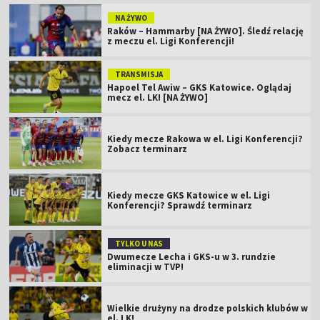
NA ŻYWO
Raków – Hammarby [NA ŻYWO]. Śledź relację
z meczu el. Ligi Konferencji!
TRANSMISJA
Hapoel Tel Awiw – GKS Katowice. Oglądaj
mecz el. LK! [NA ŻYWO]
Kiedy mecze Rakowa w el. Ligi Konferencji?
Zobacz terminarz
Kiedy mecze GKS Katowice w el. Ligi
Konferencji? Sprawdź terminarz
TYLKO U NAS
Dwumecze Lecha i GKS-u w 3. rundzie
eliminacji w TVP!
Wielkie drużyny na drodze polskich klubów w
el. LK!