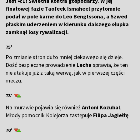
Jest 4:1! Świetna kontra gospodarzy. W jej
finałowej fazie Taofeek Ismaheel przytomnie
podał w pole karne do Leo Bengtssona, a Szwed
płaskim uderzeniem w kierunku dalszego słupka
zamknął losy rywalizacji.
75'
Po zmianie stron dużo mniej ciekawego się dzieje.
Dość bezpieczne prowadzenie
Lecha
sprawia, że ten
nie atakuje już z taką werwą, jak w pierwszej części
meczu.
73'
Na murawie pojawia się również
Antoni Kozubal
.
Młody pomocnik Kolejorza zastępuje
Filipa Jagiełłę
.
70'