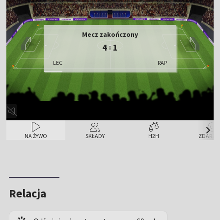
Mecz zakończony
4
1
:
LEC
RAP
NA ŻYWO
SKŁADY
H2H
ZDARZE
Relacja