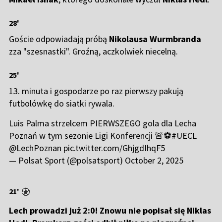
28'
Goście odpowiadają próbą
Nikolausa Wurmbranda
zza "szesnastki". Groźną, aczkolwiek niecelną.
25'
13. minuta i gospodarze po raz pierwszy pakują
futbolówkę do siatki rywala.
Luis Palma strzelcem PIERWSZEGO gola dla Lecha
Poznań w tym sezonie Ligi Konferencji 🚨⚽
#UECL
@LechPoznan
pic.twitter.com/GhjgdIhqF5
— Polsat Sport (@polsatsport)
October 2, 2025
21'
Lech prowadzi już 2:0! Znowu nie popisał się Niklas