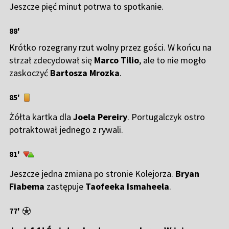
Jeszcze pięć minut potrwa to spotkanie.
88'
Krótko rozegrany rzut wolny przez gości. W końcu na
strzał zdecydował się
Marco Tilio
, ale to nie mogło
zaskoczyć
Bartosza Mrozka
.
85'
Żółta kartka dla
Joela Pereiry
. Portugalczyk ostro
potraktował jednego z rywali.
81'
Jeszcze jedna zmiana po stronie Kolejorza.
Bryan
Fiabema
zastępuje
Taofeeka Ismaheela
.
77'