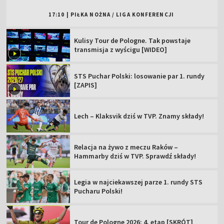
17:10
|
PIŁKA NOŻNA
/
LIGA KONFERENCJI
Kulisy Tour de Pologne. Tak powstaje
transmisja z wyścigu [WIDEO]
STS Puchar Polski: losowanie par 1. rundy
[ZAPIS]
Lech – Klaksvik dziś w TVP. Znamy składy!
Relacja na żywo z meczu Raków –
Hammarby dziś w TVP. Sprawdź składy!
Legia w najciekawszej parze 1. rundy STS
Pucharu Polski!
Tour de Pologne 2026: 4. etap [SKRÓT]