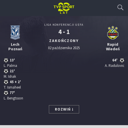
LIGA KONFERENCJI UEFA
4 - 1
ZAKOŃCZONY
Lech
Rapid
02 października 2025
Poznań
Wiedeń
13'
64'
L. Palma
A. Radulovic
21'
M. Ishak
45
+ 2'
T. Ismaheel
77'
L. Bengtsson
ROZWIŃ