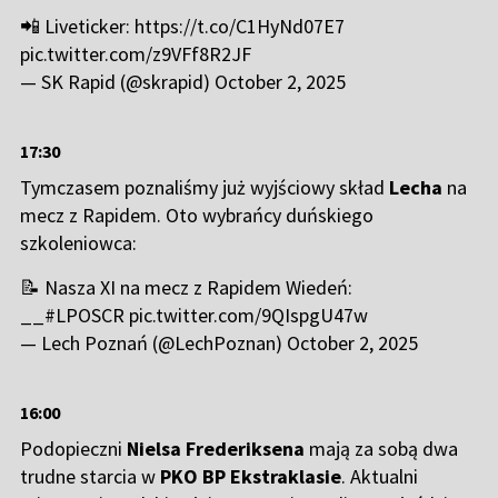
📲 Liveticker:
https://t.co/C1HyNd07E7
pic.twitter.com/z9VFf8R2JF
— SK Rapid (@skrapid)
October 2, 2025
17:30
Tymczasem poznaliśmy już wyjściowy skład
Lecha
na
mecz z Rapidem. Oto wybrańcy duńskiego
szkoleniowca:
📝 Nasza XI na mecz z Rapidem Wiedeń:
__
#LPOSCR
pic.twitter.com/9QIspgU47w
— Lech Poznań (@LechPoznan)
October 2, 2025
16:00
Podopieczni
Nielsa Frederiksena
mają za sobą dwa
trudne starcia w
PKO BP Ekstraklasie
. Aktualni