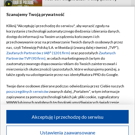
Szanujemy Twoją prywatność
Kliknij "Akceptuję i przechodzę do serwisu", aby wyrazić zgody na
korzystanie z technologii automatycznego śledzenia i zbierania danych,
TVP
dostęp do informacji na Twoim urządzeniu końcowym i ich
przechowywanie oraz na przetwarzanie Twoich danych osobowych przez
Abonament TVP
Regulamin TVP
nas, czyli Telewizję Polską S.A. w likwidacji (zwaną dalej również „TVP”),
Polityka prywatności
Sklep TVP
Zaufanych Partnerów z IAB* (1201 firm)
oraz pozostałych
Zaufanych
Partnerów TVP (93 firm)
, w celach marketingowych (w tym do
Biuro Reklamy
Moje zgody
zautomatyzowanego dopasowania reklam do Twoich zainteresowań i
mierzenia ich skuteczności) i pozostałych, które wskazujemy poniżej, a
Oferta Handlowa
Biuro reklamy
także zgody na udostępnianie przez nas identyfikatora PPID do Google.
Telegazeta ogłoszenia
Kontakt
Twoje dane osobowe zbierane podczas odwiedzania przez Ciebie naszych
Emisja w TVP
poszczególnych serwisów
zwanych dalej „Portalem”, w tym informacje
zapisywane za pomocą technologii takich jak: pliki cookie, sygnalizatory
Kanały
Rada Programowa
WWW lub innych podobnych technologii umożliwiających świadczenie
dopasowanych i bezpiecznych usług, personalizację treści oraz reklam,
Ogłoszenia przetargowe
udostępnianie funkcji mediów społecznościowych oraz analizowanie
©2026 Telewizja Polska Spółka Akcyjna w likwidacji
Akceptuję i przechodzę do serwisu
ruchu w Internecie.
Akademia Telewizyjna
Informacje o nadawcy
Twoje dane osobowe zbierane podczas odwiedzania przez Ciebie
Ustawienia zaawansowane
News
Transmisje
Wideo
Więcej