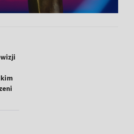
wizji
tkim
zeni