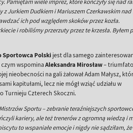
icy. Pamiętam wiele imprez, które kończyły się nad r
dy z Jurkiem Dudkiem i Mariuszem Czerkawskim nad
rawdzać ich pod względem skoków przez kozła.
iecie i robiliśmy przerzuty przez te krzesła. Byłem 
o Sportowca Polski
jest dla samego zainteresowa
 czym wspomina
Aleksandra Mirosław
– triumfat
ojej nieobecności na gali żałował Adam Małysz, któ
sami kapitułami, lecz nie mógł wziąć udziału w
 Turnieju Czterech Skoczni.
 Mistrzów Sportu – zebranie teraźniejszych sportowc
czyli kariery, ale też trenerów z ogromną wiedzą i 
scytu to wspaniałe emocje i nigdy nie sądziłam, że