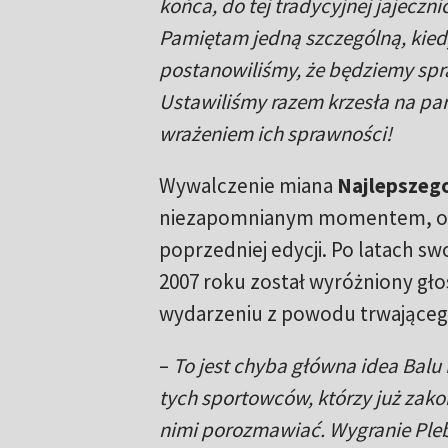
końca, do tej tradycyjnej jajeczn
Pamiętam jedną szczególną, kie
postanowiliśmy, że będziemy sp
Ustawiliśmy razem krzesła na park
wrażeniem ich sprawności!
Wywalczenie miana
Najlepszeg
niezapomnianym momentem, o
poprzedniej edycji.
Po latach sw
2007 roku został wyróżniony gło
wydarzeniu z powodu trwającego
–
To jest chyba główna idea Balu
tych sportowców, którzy już zakoń
nimi porozmawiać. Wygranie Plebi