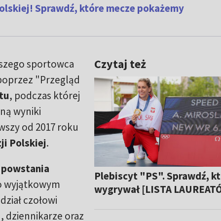
Polskiej! Sprawdź, które mecze pokażemy
Czytaj też
szego sportowca
poprzez "Przegląd
tu
, podczas której
ną wyniki
rwszy od 2017 roku
ji Polskiej
.
e powstania
Plebiscyt "PS". Sprawdź, k
 o wyjątkowym
wygrywał [LISTA LAUREAT
ział czołowi
, dziennikarze oraz