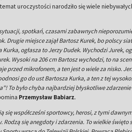
 temat uroczystości narodziło się wiele niebywałyc
 sytuacji, spotkań, czasami zabawnych nieporozumi
k. Drugie miejsce zajął Bartosz Kurek, bo polscy sia
a Kurka, ogłasza to Jerzy Dudek. Wychodzi Jurek, og
urek. Wysoki na 206 cm Bartosz wychodzi, to na scen
aje przed mikrofonem, a ten jest o wiele za nisko. Jer
odnosi go do ust Bartosza Kurka, a ten z tej wysoko
"! To było chyba najbardziej błyskotliwe zdarzenie 
pomina
Przemysław Babiarz
.
ają się współcześni sportowcy, herosi, z tymi dawnym
. Rodzą się anegdoty i zdarzenia. To wielkie święto 
w Sportu wraca do Telewizji Polskiej. Powraca Plebisc