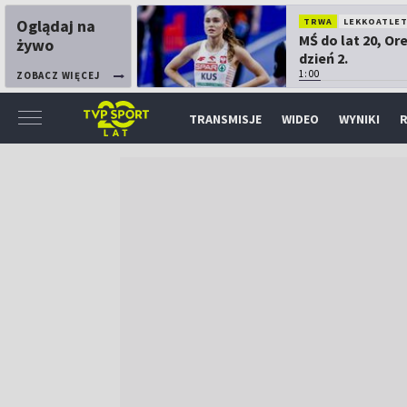
Oglądaj na
TRWA
LEKKOATLE
MŚ do lat 20, Or
żywo
dzień 2.
1:00
ZOBACZ WIĘCEJ
TRANSMISJE
WIDEO
WYNIKI
R