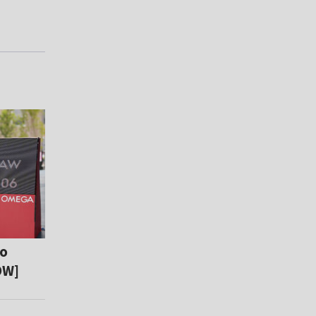
to
ÓW]