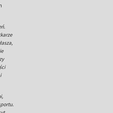
h
eń.
tkarze
łasza,
ie
zy
ści
i
i,
sportu.
yt,