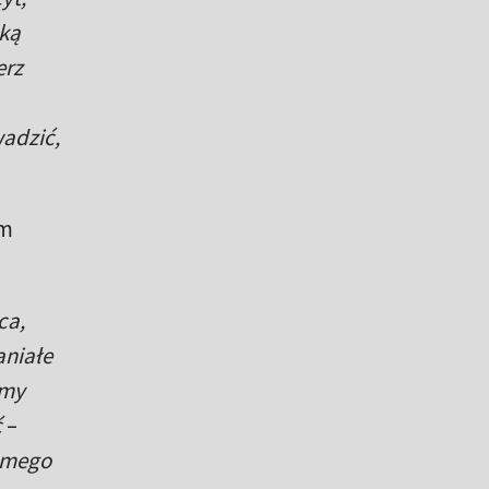
lką
erz
wadzić,
ym
ca,
aniałe
emy
ć
–
samego