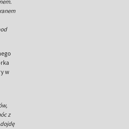
anem.
 ranem
pod
nego
orka
ry w
ów,
móc z
 dojdę