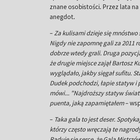
znane osobistości. Przez lata na
anegdot.
–
Za kulisami dzieje się mnóstwo
Nigdy nie zapomnę gali za 2011 ro
dobrze wtedy grali. Druga pozycj
że drugie miejsce zajął Bartosz K
wyglądało, jakby sięgał sufitu. St
Dudek podchodzi, łapie statyw i p
mówi... "Najdroższy statyw świata
puenta, jaką zapamiętałem
– ws
–
Taka gala to jest deser. Spotyk
którzy często wręczają te nagrody
Raduje się serce, że Gala Mistrzó