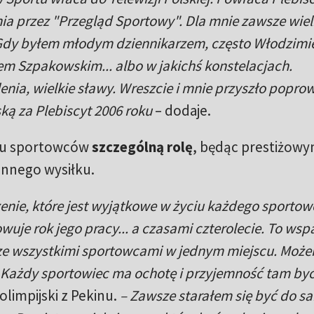
enia przez "Przegląd Sportowy". Dla mnie zawsze wie
 Gdy byłem młodym dziennikarzem, często Włodzimi
em Szpakowskim... albo w jakichś konstelacjach.
nia, wielkie sławy. Wreszcie i mnie przyszło popro
ką za Plebiscyt 2006 roku
– dodaje.
zu sportowców
szczególną rolę
, będąc prestiżow
nnego wysiłku.
enie, które jest wyjątkowe w życiu każdego sportow
je rok jego pracy... a czasami czterolecie. To wsp
ze wszystkimi sportowcami w jednym miejscu. Moż
. Każdy sportowiec ma ochotę i przyjemność tam by
 olimpijski z Pekinu.
– Zawsze starałem się być do 