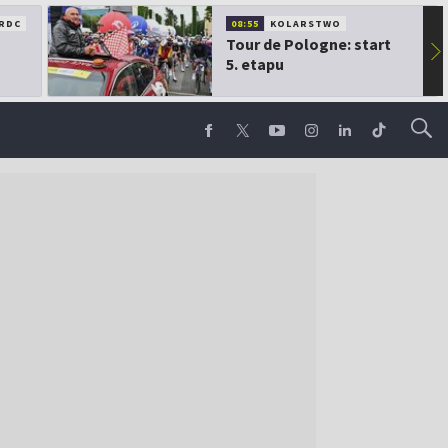
RDC
08:55
KOLARSTWO
Tour de Pologne: start
▶
5. etapu