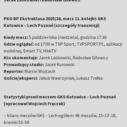
PKO BP Ekstraklasa 2025/26, mecz 11. kolejki: GKS
Katowice – Lech Poznań [szczegóły transmisji]
Kiedy mecz:
5 października (niedziela), godzina 17:30
Gdzie oglądać:
od 17:00 w TVP Sport, TVPSPORT.PL, aplikacji
mobilnej, Smart TV, HbbTV
Kto skomentuje:
Jacek Laskowski, Radosław Gilewicz
Prowadzący studio:
Jacek Kurowski
Reporter:
Marcin Wojtasik
Goście/eksperci:
Jakub Wawrzyniak, Łukasz Trałka
Statystyki przed meczem GKS Katowice – Lech Poznań
(opracował Wojciech Frączek)
– bilans meczów GKS – Lech ogółem: 46 meczów, 15-13-18,
bramki 55-58