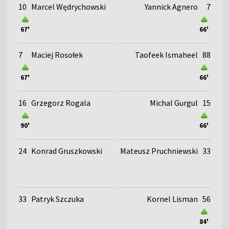
10
Marcel Wędrychowski
Yannick Agnero
7
67'
66'
7
Maciej Rosołek
Taofeek Ismaheel
88
67'
66'
16
Grzegorz Rogala
Michal Gurgul
15
90'
66'
24
Konrad Gruszkowski
Mateusz Pruchniewski
33
33
Patryk Szczuka
Kornel Lisman
56
84'