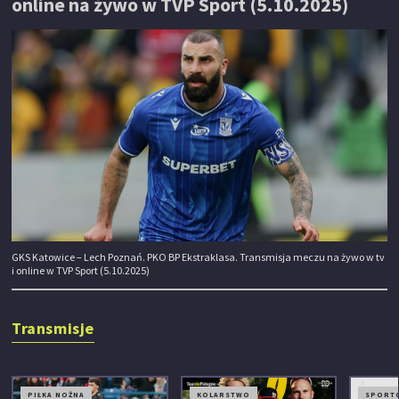
online na żywo w TVP Sport (5.10.2025)
GKS Katowice – Lech Poznań. PKO BP Ekstraklasa. Transmisja meczu na żywo w tv
i online w TVP Sport (5.10.2025)
Transmisje
PIŁKA NOŻNA
KOLARSTWO
SPORT