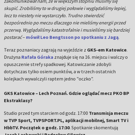
zakomunikował nam, że w większym stopniu musimy się
skupić. Zrobiliśmy to w drugiej połowie i wyglądaliśmy lepiej,
lecz to niestety nie wystarczyło. Trudno stwierdzić
bezpośrednio po meczu dlaczego nie mieliśmy energii przed
przerwą. Wyglądaliśmy katastrofalnie i musieliśmy się bardziej
postarać
–
mówił Leo Bengtsson po spotkaniu z Jagą
.
Teraz poznaniacy zagrają na wyjeździe z
GKS-em Katowice
.
Drużyna
Rafała Góraka
znajduje się na 16. miejscu i walczy o
opuszczenie strefy spadkowej. Katowiczanie zdobyli
dotychczas tylko osiem punktów, a w trzech ostatnich
kolejkach wywalczyli raptem jedno "oczko".
GKS Katowice – Lech Poznań. Gdzie oglądać mecz PKO BP
Ekstraklasy?
Studio przed tym starciem od godz. 17:00
Transmisja meczu
w TVP Sport, TVPSPORT.PL, aplikacji mobilnej, Smart TV i
HbbTV. Początek o godz. 17:30
. Spotkanie skomentują
Jacek Laskowski i Radosław Gilewicz
.