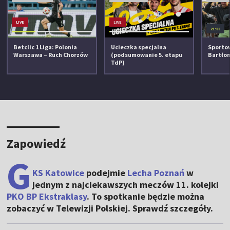
LIVE
LIVE
21:00
Betclic 1 Liga: Polonia
Ucieczka specjalna
Sportow
Warszawa – Ruch Chorzów
(podsumowanie 5. etapu
Bartło
TdP)
Zapowiedź
G
KS Katowice
podejmie
Lecha Poznań
w
jednym z najciekawszych meczów 11. kolejki
PKO BP Ekstraklasy
. To spotkanie będzie można
zobaczyć w Telewizji Polskiej. Sprawdź szczegóły.