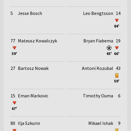
5
Jesse Bosch
Leo Bengtsson
14
84'
77
Mateusz Kowalczyk
Bryan Fiabema
19
59'
45'
66'
27
Bartosz Nowak
Antoni Kozubal
43
50'
15
Eman Markovic
Timothy Ouma
6
67'
80
Ilja Szkurin
Mikael Ishak
9