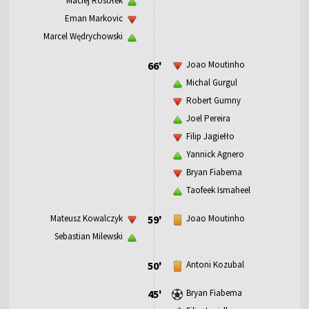
Maciej Rosołek
Eman Markovic
Marcel Wędrychowski
66'
Joao Moutinho
Michal Gurgul
Robert Gumny
Joel Pereira
Filip Jagiełło
Yannick Agnero
Bryan Fiabema
Taofeek Ismaheel
Mateusz Kowalczyk
59'
Joao Moutinho
Sebastian Milewski
50'
Antoni Kozubal
45'
Bryan Fiabema