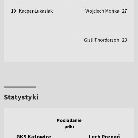
19
Kacper Łukasiak
Wojciech Mońka
27
Gisli Thordarson
23
Statystyki
GKS Katowice
Lech Poznań