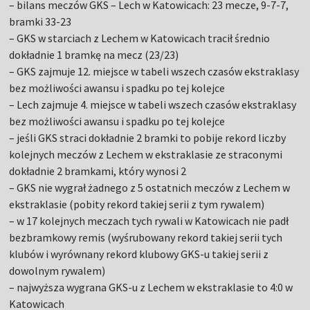
– bilans meczów GKS – Lech w Katowicach: 23 mecze, 9-7-7,
bramki 33-23
– GKS w starciach z Lechem w Katowicach tracił średnio
dokładnie 1 bramkę na mecz (23/23)
– GKS zajmuje 12. miejsce w tabeli wszech czasów ekstraklasy
bez możliwości awansu i spadku po tej kolejce
– Lech zajmuje 4. miejsce w tabeli wszech czasów ekstraklasy
bez możliwości awansu i spadku po tej kolejce
– jeśli GKS straci dokładnie 2 bramki to pobije rekord liczby
kolejnych meczów z Lechem w ekstraklasie ze straconymi
dokładnie 2 bramkami, który wynosi 2
– GKS nie wygrał żadnego z 5 ostatnich meczów z Lechem w
ekstraklasie (pobity rekord takiej serii z tym rywalem)
– w 17 kolejnych meczach tych rywali w Katowicach nie padł
bezbramkowy remis (wyśrubowany rekord takiej serii tych
klubów i wyrównany rekord klubowy GKS-u takiej serii z
dowolnym rywalem)
– najwyższa wygrana GKS-u z Lechem w ekstraklasie to 4:0 w
Katowicach