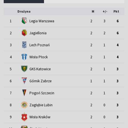
Drużyna
M
+/-
Pkt
1
Legia Warszawa
2
3
6
2
Jagiellonia
2
2
6
3
Lech Poznań
2
1
4
4
Wisła Płock
2
1
4
5
GKS Katowice
2
1
3
6
Górnik Zabrze
1
1
3
7
Pogoń Szczecin
2
1
3
8
Zagłębie Lubin
2
0
3
9
Wisła Kraków
2
0
3