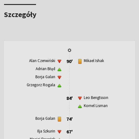
Szczegóły
Alan Czerwiński
90'
Mikael Ishak
Adrian Błąd
Borja Galan
Grzegorz Rogala
84'
Leo Bengtsson
Kornel Lisman
Borja Galan
74'
Ilja Szkurin
67'