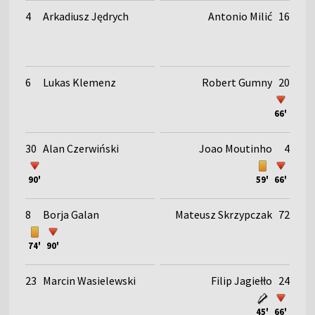
4
Arkadiusz Jędrych
Antonio Milić
16
6
Lukas Klemenz
Robert Gumny
20
66'
30
Alan Czerwiński
Joao Moutinho
4
90'
59'
66'
8
Borja Galan
Mateusz Skrzypczak
72
74'
90'
23
Marcin Wasielewski
Filip Jagiełło
24
45'
66'