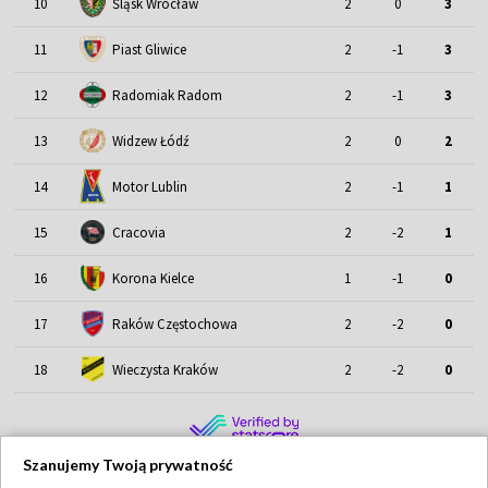
Śląsk Wrocław
10
2
0
3
11
Piast Gliwice
2
-1
3
12
Radomiak Radom
2
-1
3
13
Widzew Łódź
2
0
2
Motor Lublin
14
2
-1
1
15
Cracovia
2
-2
1
16
Korona Kielce
1
-1
0
17
Raków Częstochowa
2
-2
0
18
Wieczysta Kraków
2
-2
0
Szanujemy Twoją prywatność