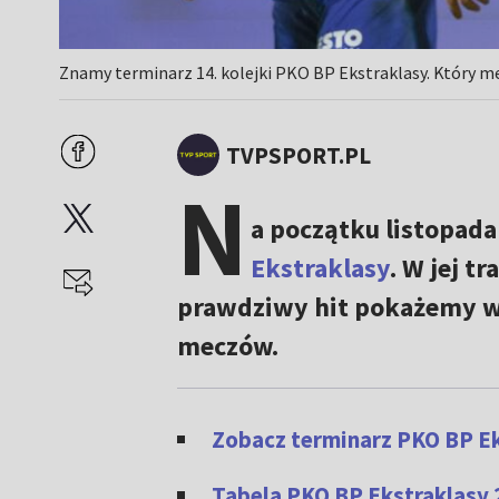
Znamy terminarz 14. kolejki PKO BP Ekstraklasy. Który me
TVPSPORT.PL
N
a początku listopada
Ekstraklasy
. W jej t
prawdziwy hit pokażemy w
meczów.
Zobacz terminarz PKO BP Ek
Tabela PKO BP Ekstraklasy