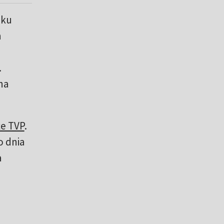
lku
h
.
na
że TVP
.
o dnia
a