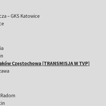
ecza – GKS Katowice
ce
ia
in
– Raków Częstochowa [TRANSMISJA W TVP]
szawa
k Radom
cin