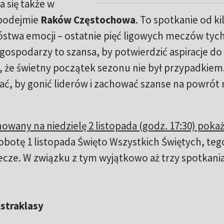
 się także w
podejmie
Raków Częstochowa
. To spotkanie od ki
twa emocji – ostatnie pięć ligowych meczów tyc
a gospodarzy to szansa, by potwierdzić aspiracje do
, że świetny początek sezonu nie był przypadkiem
, by gonić liderów i zachować szanse na powrót 
wany na niedzielę 2 listopada (godz. 17:30) poka
botę 1 listopada Święto Wszystkich Świętych, teg
ecze. W związku z tym wyjątkowo aż trzy spotkani
kstraklasy