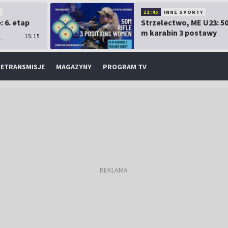
O
12:45
INNE SPORTY
 6. etap
Strzelectwo, ME U23: 5
m karabin 3 postawy
15:15
kobiet
ETRANSMISJE
MAGAZYNY
PROGRAM TV