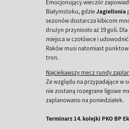
Emocjonujący wieczór zapowiada
Białymstoku, gdzie
Jagiellonia
sezonów dostarcza kibicom mnós
drużyn przyniosło aż 19 goli. Dl
miejsca w czołówce i udowodnić
Raków musi natomiast punktować
tron.
Najciekawszy mecz rundy zaplano
Ze względu na przypadające w so
nie zostaną rozegrane ligowe m
zaplanowano na poniedziałek.
Terminarz 14. kolejki PKO BP E