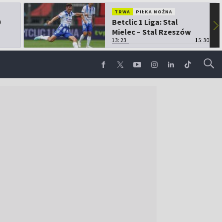
TRWA
PIŁKA NOŻNA
0
Betclic 1 Liga: Stal
▶
Mielec – Stal Rzeszów
13:23
15:30