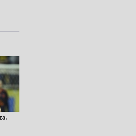
za.
y