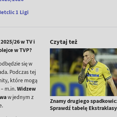
tclic 1 Ligi
Czytaj też
2025/26 w TV i
kolejce w TVP?
odbędzie się w
ada. Podczas tej
hity, które mogą
 – m.in.
Widzew
awa
w jednym z
Znamy drugiego spadkowic
e.
Sprawdź tabelę Ekstraklas