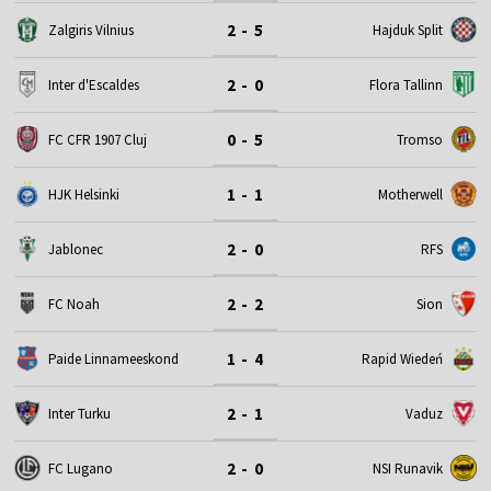
2 - 5
Zalgiris Vilnius
Hajduk Split
2 - 0
Inter d'Escaldes
Flora Tallinn
0 - 5
FC CFR 1907 Cluj
Tromso
1 - 1
HJK Helsinki
Motherwell
2 - 0
Jablonec
RFS
2 - 2
FC Noah
Sion
1 - 4
Paide Linnameeskond
Rapid Wiedeń
2 - 1
Inter Turku
Vaduz
2 - 0
FC Lugano
NSI Runavik