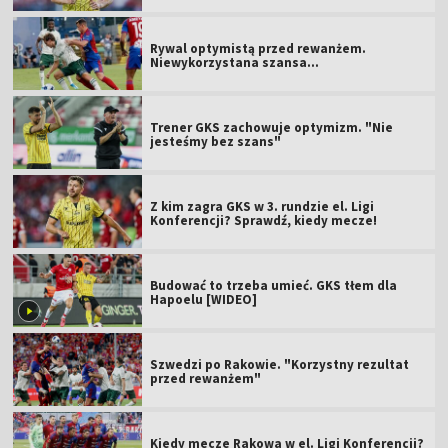
Rywal optymistą przed rewanżem.
Niewykorzystana szansa...
Trener GKS zachowuje optymizm. "Nie
jesteśmy bez szans"
Z kim zagra GKS w 3. rundzie el. Ligi
Konferencji? Sprawdź, kiedy mecze!
Budować to trzeba umieć. GKS tłem dla
Hapoelu [WIDEO]
Szwedzi po Rakowie. "Korzystny rezultat
przed rewanżem"
Kiedy mecze Rakowa w el. Ligi Konferencji?