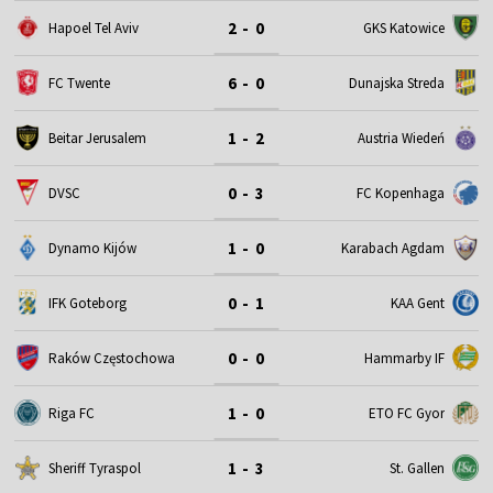
2 - 0
Hapoel Tel Aviv
GKS Katowice
6 - 0
FC Twente
Dunajska Streda
1 - 2
Beitar Jerusalem
Austria Wiedeń
0 - 3
DVSC
FC Kopenhaga
1 - 0
Dynamo Kijów
Karabach Agdam
0 - 1
IFK Goteborg
KAA Gent
0 - 0
Raków Częstochowa
Hammarby IF
1 - 0
Riga FC
ETO FC Gyor
1 - 3
Sheriff Tyraspol
St. Gallen