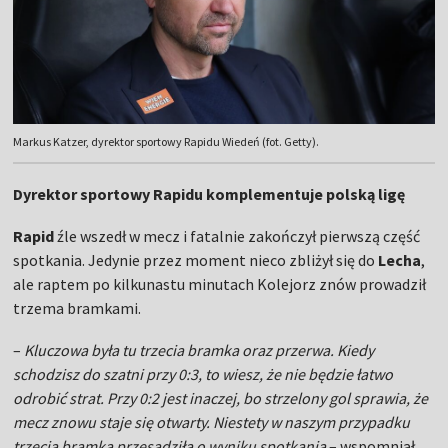
Markus Katzer, dyrektor sportowy Rapidu Wiedeń (fot. Getty).
Dyrektor sportowy Rapidu komplementuje polską ligę
Rapid
źle wszedł w mecz i fatalnie zakończył pierwszą część
spotkania. Jedynie przez moment nieco zbliżył się do
Lecha
,
ale raptem po kilkunastu minutach Kolejorz znów prowadził
trzema bramkami.
–
Kluczowa była tu trzecia bramka oraz przerwa. Kiedy
schodzisz do szatni przy 0:3, to wiesz, że nie będzie łatwo
odrobić strat. Przy 0:2 jest inaczej, bo strzelony gol sprawia, że
mecz znowu staje się otwarty. Niestety w naszym przypadku
trzecia bramka przesądziła o wyniku spotkania
– wspomniał