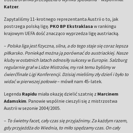
Katzer
.
Zapytaliśmy 11-krotnego reprezentanta Austrii o to, jak
postrzega polską ligę.
PKO BP Ekstraklasa
w rankingu
krajowym UEFA dość znacząco wyprzedza ligę austriacką.
–
Polska liga jest fizyczna, silna, a do tego staje się coraz lepsza
piłkarsko. Poniekąd można ją porównać do austriackiej. Nasze
kluby w ostatnich latach odnosiły sukcesy w Europie. Salzburg
regularnie grał w Lidze Mistrzów, my rok temu byliśmy w
ćwierćfinale Ligi Konferencji. Dzisiaj mieliśmy zły dzień i było to
widać w pierwszej połowie
– mówił nam 45-latek.
Legenda
Rapidu
miała okazję dzielić szatnię z
Marcinem
Adamskim
. Panowie wspólnie cieszyli się z mistrzostwa
Austrii w sezonie 2004/2005.
–
To świetny facet, cały czas się przyjaźnimy. Za każdym razem,
gdy przyjeżdża do Wiednia, to miło spędzamy czas. On cały