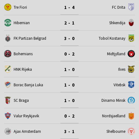
1 - 4
Tre Fiori
FC Drita
2 - 1
Hibernian
Shkendija
3 - 0
FK Partizan Belgrad
Tobol Kostanay
0 - 2
Bohemians
Midtjylland
1 - 0
HNK Rijeka
Ilves
1 - 0
Borac Banja Luka
Vitebsk
1 - 0
SC Braga
Dinamo Minsk
0 - 2
Valur Reykjavik
Nordsjaelland
3 - 1
Ajax Amsterdam
Shelbourne