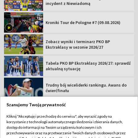
incydent z Niewiadomą
Kroniki Tour de Pologne #7 (09.08.2026)
Zobacz wyniki i terminarz PKO BP
Ekstraklasy w sezonie 2026/27
Tabela PKO BP Ekstraklasy 2026/27: sprawdź
aktualną sytuację
Trudny bój wiceliderki rankingu. Awans do
ćwierćfinału
Szanujemy Twoją prywatność
Kliknij "Akceptuję i przechodzę do serwisu", aby wyrazić zgody na
korzystanie z technologii automatycznego śledzenia i zbierania danych,
TVP
dostęp do informacji na Twoim urządzeniu końcowym i ich
Abonament TVP
Regulamin TVP
przechowywanie oraz na przetwarzanie Twoich danych osobowych przez