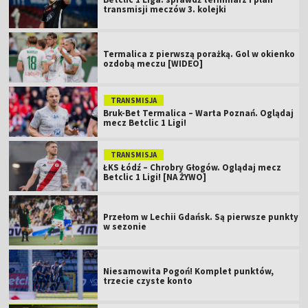
transmisji meczów 3. kolejki
Termalica z pierwszą porażką. Gol w okienko
ozdobą meczu [WIDEO]
TRANSMISJA
Bruk-Bet Termalica – Warta Poznań. Oglądaj
mecz Betclic 1 Ligi!
TRANSMISJA
ŁKS Łódź – Chrobry Głogów. Oglądaj mecz
Betclic 1 Ligi! [NA ŻYWO]
Przełom w Lechii Gdańsk. Są pierwsze punkty
w sezonie
Niesamowita Pogoń! Komplet punktów,
trzecie czyste konto