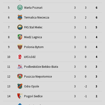
5
Warta Poznań
3
3
6
6
Termalica Nieciecza
3
2
6
7
FKS Stal Mielec
3
1
5
8
Miedź Legnica
3
1
4
9
Polonia Bytom
3
0
4
10
ŁKS Łódź
3
0
4
11
Podbeskidzie Bielsko-Biała
3
0
3
12
Puszcza Niepołomice
3
0
3
13
Odra Opole
3
-2
3
14
Pogoń Siedlce
3
-1
2