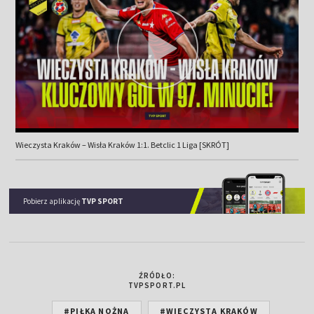
Wieczysta Kraków – Wisła Kraków 1:1. Betclic 1 Liga [SKRÓT]
Pobierz aplikację
TVP SPORT
ŹRÓDŁO:
TVPSPORT.PL
#PIŁKA NOŻNA
#WIECZYSTA KRAKÓW