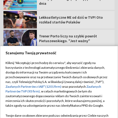
dnia
Lekkoatletyczne ME od dziś w TVP! Oto
rozkład startów Polaków
Trener Porto liczy na szybki powrót
Pietuszewskiego. "Jest ważny"
Szanujemy Twoją prywatność
Kliknij "Akceptuję i przechodzę do serwisu", aby wyrazić zgody na
korzystanie z technologii automatycznego śledzenia i zbierania danych,
TVP
dostęp do informacji na Twoim urządzeniu końcowym i ich
Abonament TVP
Regulamin TVP
przechowywanie oraz na przetwarzanie Twoich danych osobowych przez
nas, czyli Telewizję Polską S.A. w likwidacji (zwaną dalej również „TVP”),
Polityka prywatności
Sklep TVP
Zaufanych Partnerów z IAB* (1201 firm)
oraz pozostałych
Zaufanych
Partnerów TVP (93 firm)
, w celach marketingowych (w tym do
Biuro Reklamy
Moje zgody
zautomatyzowanego dopasowania reklam do Twoich zainteresowań i
mierzenia ich skuteczności) i pozostałych, które wskazujemy poniżej, a
Oferta Handlowa
Biuro reklamy
także zgody na udostępnianie przez nas identyfikatora PPID do Google.
Telegazeta ogłoszenia
Kontakt
Twoje dane osobowe zbierane podczas odwiedzania przez Ciebie naszych