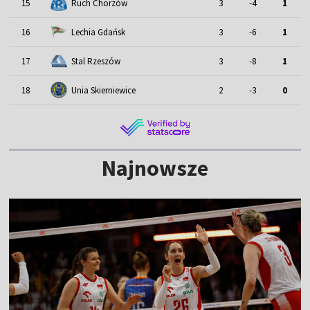
15
Ruch Chorzów
3
-4
1
16
Lechia Gdańsk
3
-6
1
17
Stal Rzeszów
3
-8
1
18
Unia Skierniewice
2
-3
0
Najnowsze