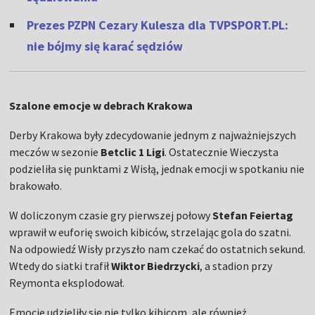
Prezes PZPN Cezary Kulesza dla TVPSPORT.PL:
nie bójmy się karać sędziów
Szalone emocje w debrach Krakowa
Derby Krakowa były zdecydowanie jednym z najważniejszych
meczów w sezonie
Betclic 1 Ligi
. Ostatecznie Wieczysta
podzieliła się punktami z Wisłą, jednak emocji w spotkaniu nie
brakowało.
W doliczonym czasie gry pierwszej połowy
Stefan Feiertag
wprawił w euforię swoich kibiców, strzelając gola do szatni.
Na odpowiedź Wisły przyszło nam czekać do ostatnich sekund.
Wtedy do siatki trafił
Wiktor Biedrzycki
, a stadion przy
Reymonta eksplodował.
Emocje udzieliły się nie tylko kibicom, ale również