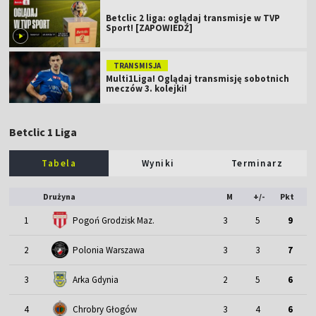
Betclic 2 liga: oglądaj transmisje w TVP
Sport! [ZAPOWIEDŹ]
TRANSMISJA
Multi1Liga! Oglądaj transmisję sobotnich
meczów 3. kolejki!
Betclic 1 Liga
Tabela
Wyniki
Terminarz
Drużyna
M
+/-
Pkt
1
Pogoń Grodzisk Maz.
3
5
9
2
Polonia Warszawa
3
3
7
3
Arka Gdynia
2
5
6
4
Chrobry Głogów
3
4
6