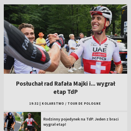
Posłuchał rad Rafała Majki i... wygrał
etap TdP
19:32
|
KOLARSTWO
/
TOUR DE POLOGNE
Rodzinny pojedynek na TdP. Jeden z braci
wygrał etap!