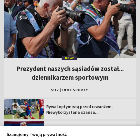
NOWE
Prezydent naszych sąsiadów został...
dziennikarzem sportowym
5:12
|
INNE SPORTY
Rywal optymistą przed rewanżem.
Niewykorzystana szansa...
Świątek poznała kolejną rywalkę. Trudne
zadanie
Szanujemy Twoją prywatność