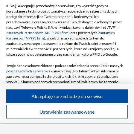
Kliknij "Akceptuję i przechodzę do serwisu", aby wyrazić zgody na
"Lewy" tym razem bez gola. Dobry początek
korzystanie z technologii automatycznego śledzenia i zbierania danych,
"Strażaków" [WIDEO]
dostęp do informacji na Twoim urządzeniu końcowym i ich
przechowywanie oraz na przetwarzanie Twoich danych osobowych przez
nas, czyli Telewizję Polską S.A. w likwidacji (zwaną dalej również „TVP”),
Zaufanych Partnerów z IAB* (1201 firm)
oraz pozostałych
Zaufanych
MŚ do lat 20, Oregon: oglądaj 2. dzień
Partnerów TVP (93 firm)
, w celach marketingowych (w tym do
zautomatyzowanego dopasowania reklam do Twoich zainteresowań i
mierzenia ich skuteczności) i pozostałych, które wskazujemy poniżej, a
Trener GKS zachowuje optymizm. "Nie
także zgody na udostępnianie przez nas identyfikatora PPID do Google.
jesteśmy bez szans"
Twoje dane osobowe zbierane podczas odwiedzania przez Ciebie naszych
poszczególnych serwisów
zwanych dalej „Portalem”, w tym informacje
Lech ma dylemat po starciu Farerami.
zapisywane za pomocą technologii takich jak: pliki cookie, sygnalizatory
Roważa przełożenie meczu
WWW lub innych podobnych technologii umożliwiających świadczenie
dopasowanych i bezpiecznych usług, personalizację treści oraz reklam,
udostępnianie funkcji mediów społecznościowych oraz analizowanie
Akceptuję i przechodzę do serwisu
ruchu w Internecie.
Twoje dane osobowe zbierane podczas odwiedzania przez Ciebie
TVP
Ustawienia zaawansowane
News
Transmisje
Wideo
Więcej
poszczególnych serwisów
na Portalu, takie jak adresy IP, identyfikatory
Abonament TVP
Regulamin TVP
Twoich urządzeń końcowych i identyfikatory plików cookie, informacje o
Twoich wyszukiwaniach w serwisach Portalu czy historia odwiedzin będą
Polityka prywatności
Sklep TVP
przetwarzane przez TVP,
Zaufanych Partnerów z IAB
oraz pozostałych