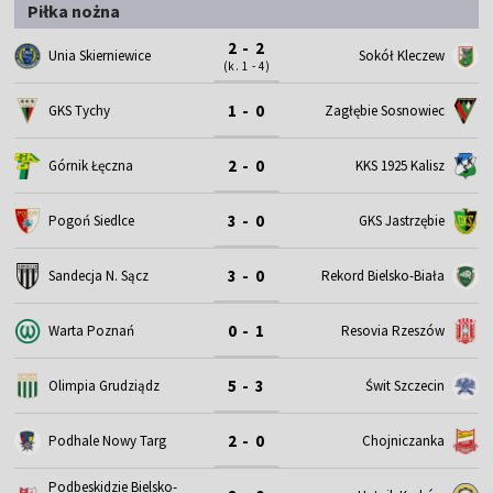
Piłka nożna
2 - 2
Unia Skierniewice
Sokół Kleczew
(k. 1 - 4)
1 - 0
GKS Tychy
Zagłębie Sosnowiec
2 - 0
Górnik Łęczna
KKS 1925 Kalisz
3 - 0
Pogoń Siedlce
GKS Jastrzębie
3 - 0
Sandecja N. Sącz
Rekord Bielsko-Biała
0 - 1
Warta Poznań
Resovia Rzeszów
5 - 3
Olimpia Grudziądz
Świt Szczecin
2 - 0
Podhale Nowy Targ
Chojniczanka
Podbeskidzie Bielsko-