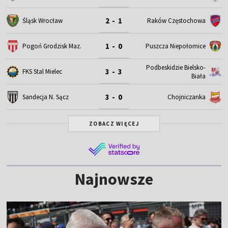
2 - 1
Śląsk Wrocław
Raków Częstochowa
1 - 0
Pogoń Grodzisk Maz.
Puszcza Niepołomice
Podbeskidzie Bielsko-
3 - 3
FKS Stal Mielec
Biała
3 - 0
Sandecja N. Sącz
Chojniczanka
ZOBACZ WIĘCEJ
Najnowsze