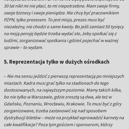
30 lat nikt mi nie płaci, to mi niepotrzebne. Mam swoje firmy,
swoje biznesy i swoje pieniądze. Nie chcę być pracownikiem
PZPN, tylko prezesem. To jest misja, prezes musi być
niezależny, nie chodzi o same kwoty. Bo jeśli zamiast 50 tysięcy
na moją pensję będzie trzeba wydać sto, żeby spotkać się z
ludźmi, zorganizować spotkania i gdzieś pojechać w ważnej
sprawie – to wydam.
5. Reprezentacja tylko w dużych ośrodkach
–
Nie ma sensu jeździć z pierwszą reprezentacją po mniejszych
miastach. Kadra musi grać tylko na stadionach do tego
dostosowanych, na najwyższym poziomie. Mamy takich kilka,
bo nie tylko w Warszawie, gdzie zresztą są dwa, ale też w
Gdańsku, Poznaniu, Wrocławiu, Krakowie. To musi być z góry
zorganizowane, trzeba zastanowić się nad sposobem
dystrybucji biletów – może na przykład wprowadzić karnety na
całe kwalifikacje? Poza tym gościom i sponsorom, którzy