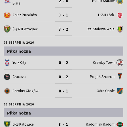
2 - 0
Hutnik Kraków
Biała
3 - 1
Znicz Pruszków
LKS II Łódź
3 - 2
Śląsk II Wrocław
Stal Stalowa Wola
03 SIERPNIA 2026
Piłka nożna
0 - 2
York City
Crawley Town
0 - 2
Cracovia
Pogoń Szczecin
0 - 1
Chrobry Głogów
Odra Opole
02 SIERPNIA 2026
Piłka nożna
3 - 1
GKS Katowice
Radomiak Radom