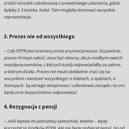
zrobić ośrodek szkoleniowy z prawdziwego zdarzenia, gdzie
byłyby 2-3 boiska, hotel. Tam mogłyby trenować wszystkie
reprezentacje.
3. Prezes nie od wszystkiego
–
Cały PZPN jest oceniany przez pryzmat prezesa. Oczywiście,
prezes firmuje całość, musi być obecny, ale ja miałbym swoich
współpracowników, z których każdy odpowiadałby za zakres,
w którym działa. Prezes nie może dokładnie znać się na
wszystkim i wiedzieć wszystkiego: o biletach, o sędziach, o
licencjach. Są od tego wiceprezesi i członkowie zarządu i to oni
będą za to bezpośrednio odpowiadać.
4. Rezygnacja z pensji
–
Jeśli będzie mi potrzebny samochód, telefon – będę
korzystał ze środków PZPN. Ale nie będę pobierał pensji, bo od