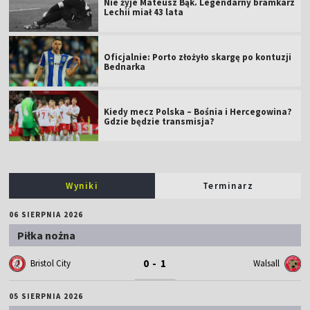
Nie żyje Mateusz Bąk. Legendarny bramkarz
Lechii miał 43 lata
Oficjalnie: Porto złożyło skargę po kontuzji
Bednarka
Kiedy mecz Polska – Bośnia i Hercegowina?
Gdzie będzie transmisja?
Wyniki
Terminarz
06 SIERPNIA 2026
Piłka nożna
0 - 1
Bristol City
Walsall
05 SIERPNIA 2026