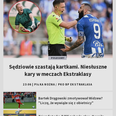
POLECAMY
Sędziowie szastają kartkami. Niesłuszne
kary w meczach Ekstraklasy
23:06
|
PIŁKA NOŻNA
/
PKO BP EKSTRAKLASA
Bartek Drągowski zmotywował Widzew?
"Liczę, że wywiąże się z obietnicy"