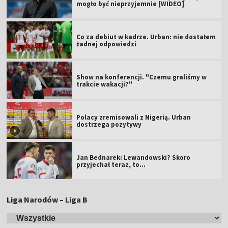
mogło być nieprzyjemnie [WIDEO]
Co za debiut w kadrze. Urban: nie dostałem
żadnej odpowiedzi
Show na konferencji. "Czemu graliśmy w
trakcie wakacji?"
Polacy zremisowali z Nigerią. Urban
dostrzega pozytywy
Jan Bednarek: Lewandowski? Skoro
przyjechał teraz, to…
Liga Narodów – Liga B