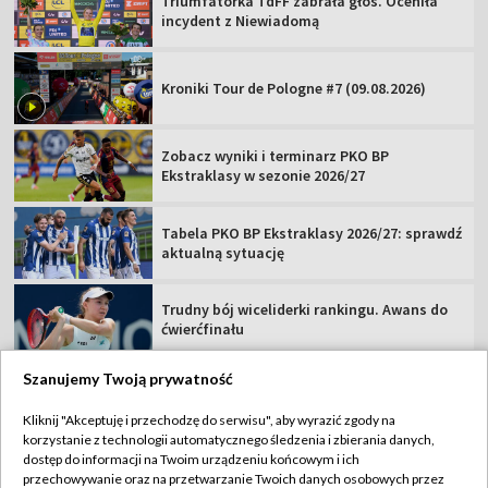
Triumfatorka TdFF zabrała głos. Oceniła
incydent z Niewiadomą
Kroniki Tour de Pologne #7 (09.08.2026)
Zobacz wyniki i terminarz PKO BP
Ekstraklasy w sezonie 2026/27
Tabela PKO BP Ekstraklasy 2026/27: sprawdź
aktualną sytuację
Trudny bój wiceliderki rankingu. Awans do
ćwierćfinału
Szanujemy Twoją prywatność
Kliknij "Akceptuję i przechodzę do serwisu", aby wyrazić zgody na
korzystanie z technologii automatycznego śledzenia i zbierania danych,
TVP
dostęp do informacji na Twoim urządzeniu końcowym i ich
Abonament TVP
Regulamin TVP
przechowywanie oraz na przetwarzanie Twoich danych osobowych przez