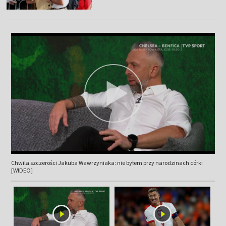
Chwila szczerości Jakuba Wawrzyniaka: nie byłem przy narodzinach córki
[WIDEO]