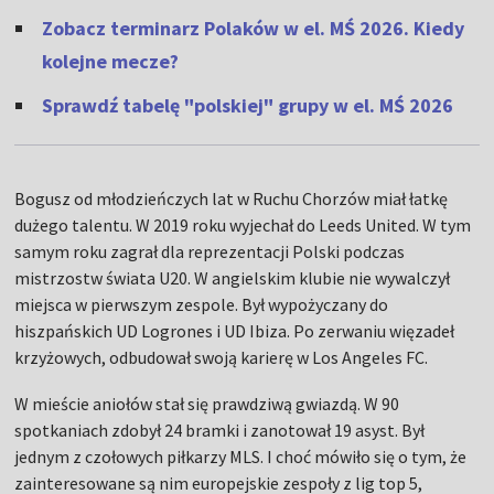
Zobacz terminarz Polaków w el. MŚ 2026. Kiedy
kolejne mecze?
Sprawdź tabelę "polskiej" grupy w el. MŚ 2026
Bogusz od młodzieńczych lat w Ruchu Chorzów miał łatkę
dużego talentu. W 2019 roku wyjechał do Leeds United. W tym
samym roku zagrał dla reprezentacji Polski podczas
mistrzostw świata U20. W angielskim klubie nie wywalczył
miejsca w pierwszym zespole. Był wypożyczany do
hiszpańskich UD Logrones i UD Ibiza. Po zerwaniu więzadeł
krzyżowych, odbudował swoją karierę w Los Angeles FC.
W mieście aniołów stał się prawdziwą gwiazdą. W 90
spotkaniach zdobył 24 bramki i zanotował 19 asyst. Był
jednym z czołowych piłkarzy MLS. I choć mówiło się o tym, że
zainteresowane są nim europejskie zespoły z lig top 5,