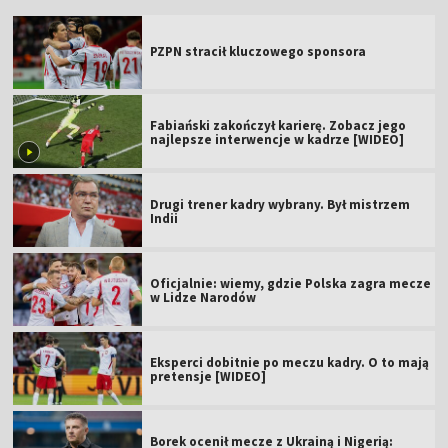
PZPN stracił kluczowego sponsora
Fabiański zakończył karierę. Zobacz jego
najlepsze interwencje w kadrze [WIDEO]
Drugi trener kadry wybrany. Był mistrzem
Indii
Oficjalnie: wiemy, gdzie Polska zagra mecze
w Lidze Narodów
Eksperci dobitnie po meczu kadry. O to mają
pretensje [WIDEO]
Borek ocenił mecze z Ukrainą i Nigerią: