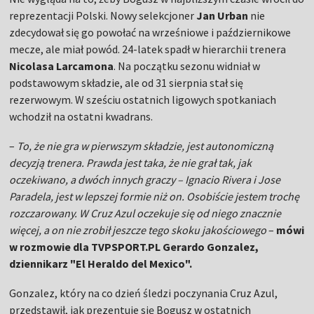
reprezentacji Polski. Nowy selekcjoner
Jan Urban
nie
zdecydował się go powołać na wrześniowe i październikowe
mecze, ale miał powód. 24-latek spadł w hierarchii trenera
Nicolasa Larcamona
. Na początku sezonu widniał w
podstawowym składzie, ale od 31 sierpnia stał się
rezerwowym. W sześciu ostatnich ligowych spotkaniach
wchodził na ostatni kwadrans.
–
To, że nie gra w pierwszym składzie, jest autonomiczną
decyzją trenera. Prawda jest taka, że nie grał tak, jak
oczekiwano, a dwóch innych graczy – Ignacio Rivera i Jose
Paradela, jest w lepszej formie niż on. Osobiście jestem trochę
rozczarowany. W Cruz Azul oczekuje się od niego znacznie
więcej, a on nie zrobił jeszcze tego skoku jakościowego
–
mówi
w rozmowie dla TVPSPORT.PL Gerardo Gonzalez,
dziennikarz "El Heraldo del Mexico".
Gonzalez, który na co dzień śledzi poczynania Cruz Azul,
przedstawił, jak prezentuje się Bogusz w ostatnich