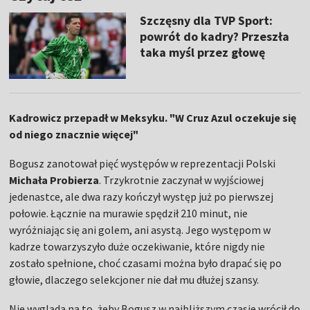
Szczęsny dla TVP Sport:
powrót do kadry? Przeszła
taka myśl przez głowę
Kadrowicz przepadł w Meksyku. "W Cruz Azul oczekuje się
od niego znacznie więcej"
Bogusz zanotował pięć występów w reprezentacji Polski
Michała Probierza
. Trzykrotnie zaczynał w wyjściowej
jedenastce, ale dwa razy kończył występ już po pierwszej
połowie. Łącznie na murawie spędził 210 minut, nie
wyróżniając się ani golem, ani asystą. Jego występom w
kadrze towarzyszyło duże oczekiwanie, które nigdy nie
zostało spełnione, choć czasami można było drapać się po
głowie, dlaczego selekcjoner nie dał mu dłużej szansy.
Nie wygląda na to, żeby Bogusz w najbliższym czasie wrócił do