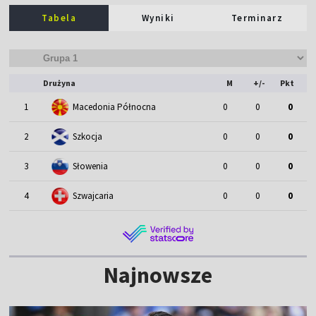
Tabela
Wyniki
Terminarz
Drużyna
M
+/-
Pkt
1
Macedonia Północna
0
0
0
2
Szkocja
0
0
0
3
Słowenia
0
0
0
4
Szwajcaria
0
0
0
Najnowsze