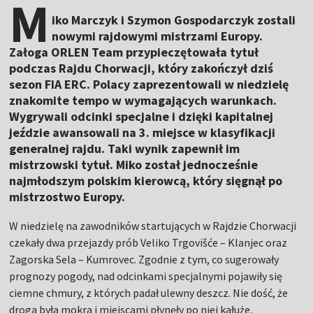
M
iko Marczyk i Szymon Gospodarczyk zostali
nowymi rajdowymi mistrzami Europy.
Załoga ORLEN Team przypieczętowała tytuł
podczas Rajdu Chorwacji, który zakończył dziś
sezon FIA ERC. Polacy zaprezentowali w niedzielę
znakomite tempo w wymagających warunkach.
Wygrywali odcinki specjalne i dzięki kapitalnej
jeździe awansowali na 3. miejsce w klasyfikacji
generalnej rajdu. Taki wynik zapewnił im
mistrzowski tytuł. Miko został jednocześnie
najmłodszym polskim kierowcą, który sięgnął po
mistrzostwo Europy.
W niedzielę na zawodników startujących w Rajdzie Chorwacji
czekały dwa przejazdy prób Veliko Trgovišće – Klanjec oraz
Zagorska Sela – Kumrovec. Zgodnie z tym, co sugerowały
prognozy pogody, nad odcinkami specjalnymi pojawiły się
ciemne chmury, z których padał ulewny deszcz. Nie dość, że
droga była mokra i miejscami płynęły po niej kałuże,