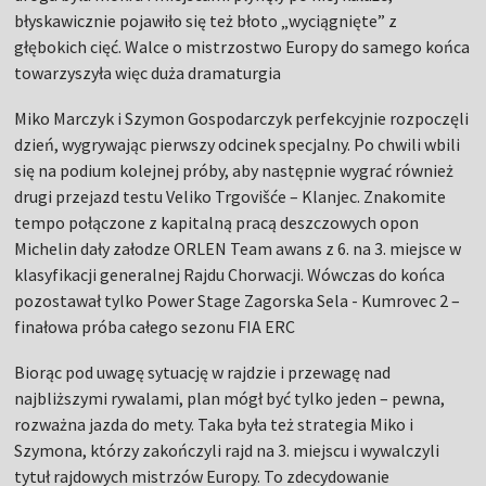
błyskawicznie pojawiło się też błoto „wyciągnięte” z
głębokich cięć. Walce o mistrzostwo Europy do samego końca
towarzyszyła więc duża dramaturgia
Miko Marczyk i Szymon Gospodarczyk perfekcyjnie rozpoczęli
dzień, wygrywając pierwszy odcinek specjalny. Po chwili wbili
się na podium kolejnej próby, aby następnie wygrać również
drugi przejazd testu Veliko Trgovišće – Klanjec. Znakomite
tempo połączone z kapitalną pracą deszczowych opon
Michelin dały załodze ORLEN Team awans z 6. na 3. miejsce w
klasyfikacji generalnej Rajdu Chorwacji. Wówczas do końca
pozostawał tylko Power Stage Zagorska Sela - Kumrovec 2 –
finałowa próba całego sezonu FIA ERC
Biorąc pod uwagę sytuację w rajdzie i przewagę nad
najbliższymi rywalami, plan mógł być tylko jeden – pewna,
rozważna jazda do mety. Taka była też strategia Miko i
Szymona, którzy zakończyli rajd na 3. miejscu i wywalczyli
tytuł rajdowych mistrzów Europy. To zdecydowanie