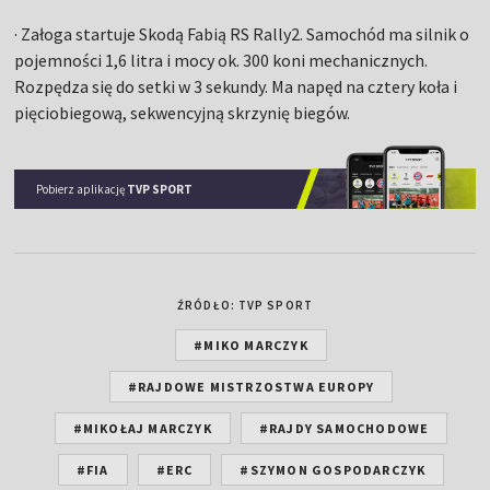
· Załoga startuje Skodą Fabią RS Rally2. Samochód ma silnik o
pojemności 1,6 litra i mocy ok. 300 koni mechanicznych.
Rozpędza się do setki w 3 sekundy. Ma napęd na cztery koła i
pięciobiegową, sekwencyjną skrzynię biegów.
Pobierz aplikację
TVP SPORT
ŹRÓDŁO: TVP SPORT
#MIKO MARCZYK
#RAJDOWE MISTRZOSTWA EUROPY
#MIKOŁAJ MARCZYK
#RAJDY SAMOCHODOWE
#FIA
#ERC
#SZYMON GOSPODARCZYK