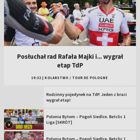
Posłuchał rad Rafała Majki i... wygrał
etap TdP
19:32
|
KOLARSTWO
/
TOUR DE POLOGNE
Rodzinny pojedynek na TdP. Jeden z braci
wygrał etap!
Polonia Bytom – Pogoń Siedlce. Betclic 1
Liga [SKRÓT]
Polonia Bytom – Pogoń Siedlce. Betclic 1