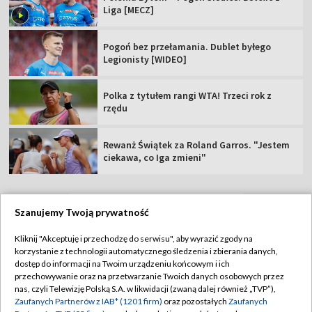
Liga [MECZ]
Pogoń bez przełamania. Dublet byłego
Legionisty [WIDEO]
Polka z tytułem rangi WTA! Trzeci rok z
rzędu
Rewanż Świątek za Roland Garros. "Jestem
ciekawa, co Iga zmieni"
Szanujemy Twoją prywatność
TVP
Kliknij "Akceptuję i przechodzę do serwisu", aby wyrazić zgody na
korzystanie z technologii automatycznego śledzenia i zbierania danych,
Abonament TVP
Regulamin TVP
dostęp do informacji na Twoim urządzeniu końcowym i ich
Polityka prywatności
Sklep TVP
przechowywanie oraz na przetwarzanie Twoich danych osobowych przez
nas, czyli Telewizję Polską S.A. w likwidacji (zwaną dalej również „TVP”),
Biuro Reklamy
Moje zgody
Zaufanych Partnerów z IAB* (1201 firm)
oraz pozostałych
Zaufanych