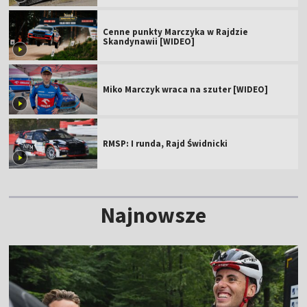
Cenne punkty Marczyka w Rajdzie
Skandynawii [WIDEO]
Miko Marczyk wraca na szuter [WIDEO]
RMSP: I runda, Rajd Świdnicki
Najnowsze