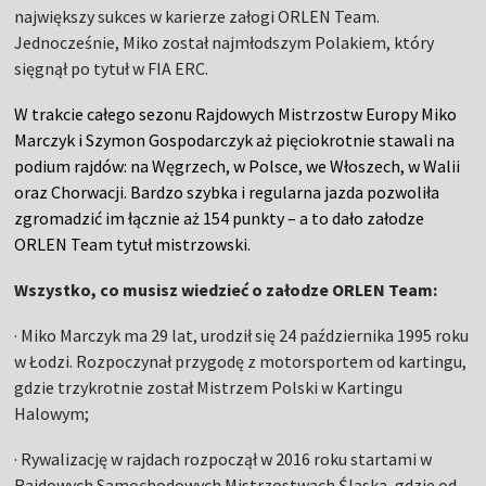
największy sukces w karierze załogi ORLEN Team.
Jednocześnie, Miko został najmłodszym Polakiem, który
sięgnął po tytuł w FIA ERC.
W trakcie całego sezonu Rajdowych Mistrzostw Europy Miko
Marczyk i Szymon Gospodarczyk aż pięciokrotnie stawali na
podium rajdów: na Węgrzech, w Polsce, we Włoszech, w Walii
oraz Chorwacji. Bardzo szybka i regularna jazda pozwoliła
zgromadzić im łącznie aż 154 punkty – a to dało załodze
ORLEN Team tytuł mistrzowski.
Wszystko, co musisz wiedzieć o załodze ORLEN Team:
· Miko Marczyk ma 29 lat, urodził się 24 października 1995 roku
w Łodzi. Rozpoczynał przygodę z motorsportem od kartingu,
gdzie trzykrotnie został Mistrzem Polski w Kartingu
Halowym;
· Rywalizację w rajdach rozpoczął w 2016 roku startami w
Rajdowych Samochodowych Mistrzostwach Śląska, gdzie od