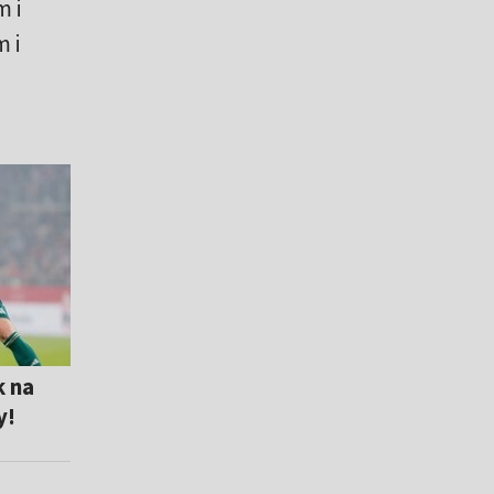
 i
 i
k na
y!