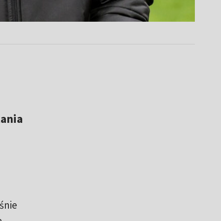
tania
śnie
a