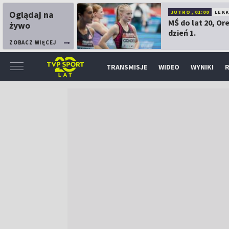
Oglądaj na
JUTRO, 01:00
LEK
MŚ do lat 20, Or
żywo
dzień 1.
ZOBACZ WIĘCEJ
TRANSMISJE
WIDEO
WYNIKI
R