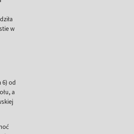
dziła
stie w
 6) od
ołu, a
wskiej
choć