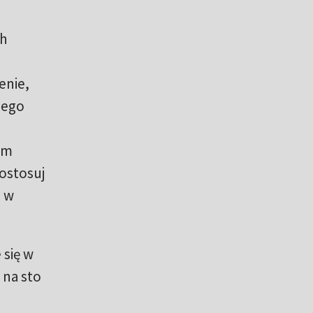
ch
enie,
iego
em
ostosuj
a w
 się w
 na sto