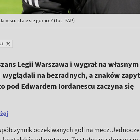
nescu staje się gorące? (fot: PAP)
UJ
 szans Legii Warszawa i wygrał na własnym
i wyglądali na bezradnych, a znaków zapy
esło pod Edwardem Iordanescu zaczyna się
żej
spółczynnik oczekiwanych goli na mecz. Jednocze
i w kontekście odwrotnym. To stołeczna drużyna m