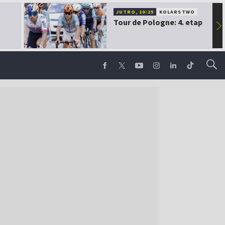
JUTRO, 10:25
KOLARSTWO
Tour de Pologne: 4. etap
▶