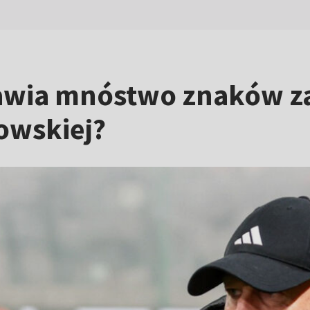
awia mnóstwo znaków za
owskiej?