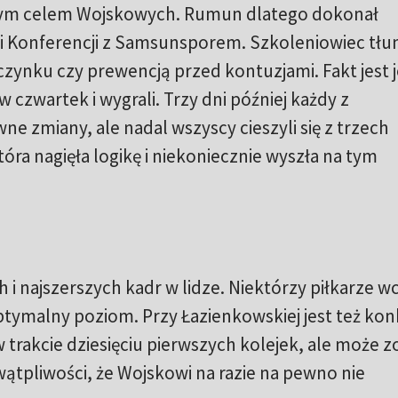
ównym celem Wojskowych. Rumun dlatego dokonał
Ligi Konferencji z Samsunsporem. Szkoleniowiec tł
zynku czy prewencją przed kontuzjami. Fakt jest 
 w czwartek i wygrali. Trzy dni później każdy z
e zmiany, ale nadal wszyscy cieszyli się z trzech
ra nagięła logikę i niekoniecznie wyszła na tym
 i najszerszych kadr w lidze. Niektórzy piłkarze wc
ptymalny poziom. Przy Łazienkowskiej jest też ko
w trakcie dziesięciu pierwszych kolejek, ale może z
wątpliwości, że Wojskowi na razie na pewno nie