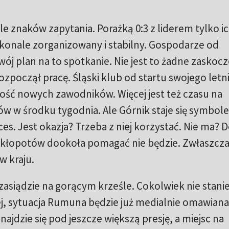
ele znaków zapytania. Porażką 0:3 z liderem tylko i
konale zorganizowany i stabilny. Gospodarze od
ój plan na to spotkanie. Nie jest to żadne zaskocz
zpoczął pracę. Śląski klub od startu swojego letn
ość nowych zawodników. Więcej jest też czasu na
w w środku tygodnia. Ale Górnik staje się symbol
s. Jest okazja? Trzeba z niej korzystać. Nie ma? D
ie kłopotów dookoła pomagać nie będzie. Zwłaszcz
w kraju.
siądzie na gorącym krześle. Cokolwiek nie stanie
j, sytuacja Rumuna będzie już medialnie omawiana
ajdzie się pod jeszcze większą presję, a miejsc na