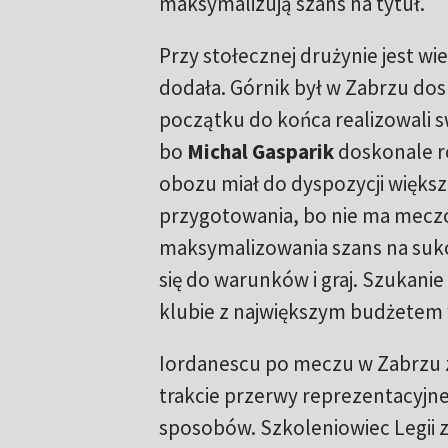
maksymalizują szans na tytuł.
Przy stołecznej drużynie jest wi
dodała. Górnik był w Zabrzu dos
początku do końca realizowali sw
bo
Michal Gasparik
doskonale ro
obozu miał do dyspozycji większ
przygotowania, bo nie ma meczó
maksymalizowania szans na sukce
się do warunków i graj. Szukan
klubie z największym budżetem 
Iordanescu po meczu w Zabrzu za
trakcie przerwy reprezentacyjne
sposobów. Szkoleniowiec Legii zn