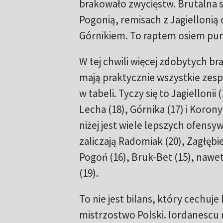
brakowało zwycięstw. Brutalna 
Pogonią, remisach z Jagielloni
Górnikiem. To raptem osiem pu
W tej chwili więcej zdobytych br
mają praktycznie wszystkie zesp
w tabeli. Tyczy się to Jagiellonii 
Lecha (18), Górnika (17) i Korony
niżej jest wiele lepszych ofensyw
zaliczają Radomiak (20), Zagłębie
Pogoń (16), Bruk-Bet (15), nawet
(19).
To nie jest bilans, który cechuje
mistrzostwo Polski. Iordanescu 