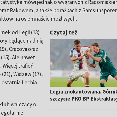
statystyka mówi jednak o wygranych z Radomiakiem
ą oraz Rakowem, a także porażkach z Samsunsporem
nktów na osiemnaście możliwych.
Czytaj też
amek od Legii (13)
oły będące nad nią
(19), Cracovii oraz
 (15). Ale nawet
. Więcej trafień
 (21), Widzew (17),
 ostatnia Lechia
Legia znokautowana. Górni
szczycie PKO BP Ekstraklas
 klub walczący o
regularnie