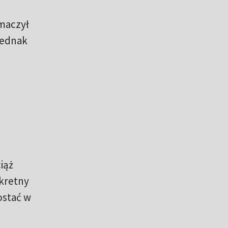
umaczył
jednak
iąż
nkretny
ostać w