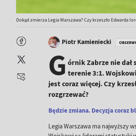
Dokąd zmierza Legia Warszawa? Czy krzeszło Edwarda Iorda
Piotr Kamieniecki
OBSERW
G
órnik Zabrze nie dał
terenie 3:1. Wojskow
jest coraz więcej. Czy krz
rozgrzewać?
Będzie zmiana. Decyzja coraz bl
Legia Warszawa ma najwyższy w
Wojskowi są liderami statystyk