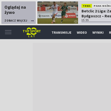
Oglądaj na
TRWA
PIŁKA NOŻN
Betclic 2 Liga: 
żywo
Bydgoszcz – Re
15:55
ZOBACZ WIĘCEJ
TRANSMISJE
WIDEO
WYNIKI
R