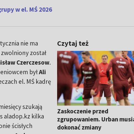
grupy w el. MŚ 2026
Czytaj też
tycznia nie ma
k zwolniony został
isław Czerczesow
.
leniowcem był
Ali
eczach el. MŚ kadrę
miesięcy szukają
Zaskoczenie przed
 aladop.kz kilka
zgrupowaniem. Urban musi
nie ścisłych
dokonać zmiany