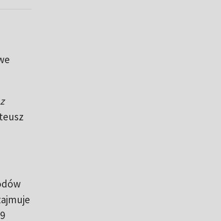
we
z
teusz
rodów
zajmuje
19