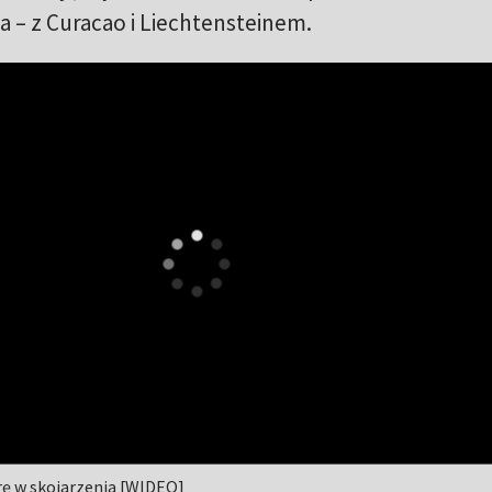
 – z Curacao i Liechtensteinem.
rę w skojarzenia [WIDEO]