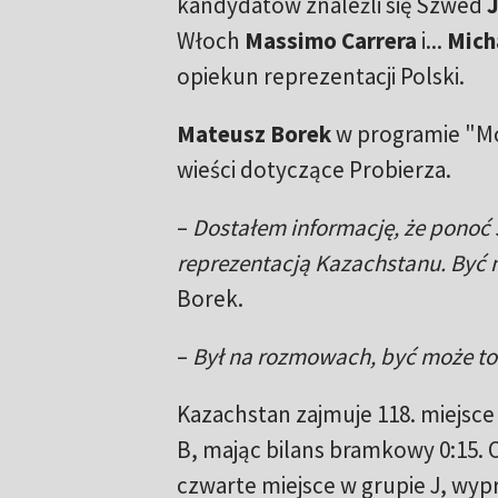
kandydatów znaleźli się Szwed
Włoch
Massimo Carrera
i...
Mich
opiekun reprezentacji Polski.
Mateusz Borek
w programie "Mo
wieści dotyczące Probierza.
–
Dostałem informację, że ponoć 
reprezentacją Kazachstanu. Być 
Borek.
–
Był na rozmowach, być może to w
Kazachstan zajmuje 118. miejsce
B, mając bilans bramkowy 0:15. 
czwarte miejsce w grupie J, wyp