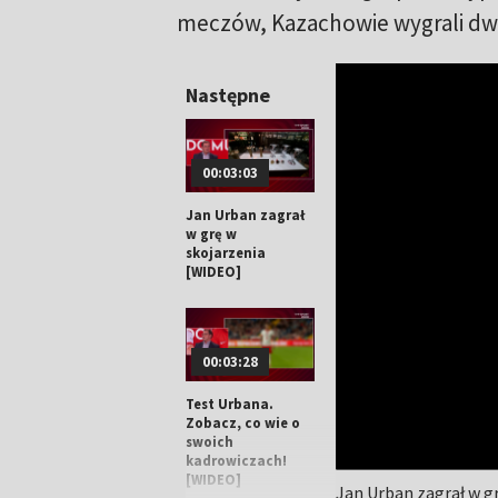
meczów, Kazachowie wygrali dwa
Następne
00:03:03
Jan Urban zagrał
w grę w
skojarzenia
[WIDEO]
00:03:28
Test Urbana.
Zobacz, co wie o
swoich
kadrowiczach!
[WIDEO]
Jan Urban zagrał w g