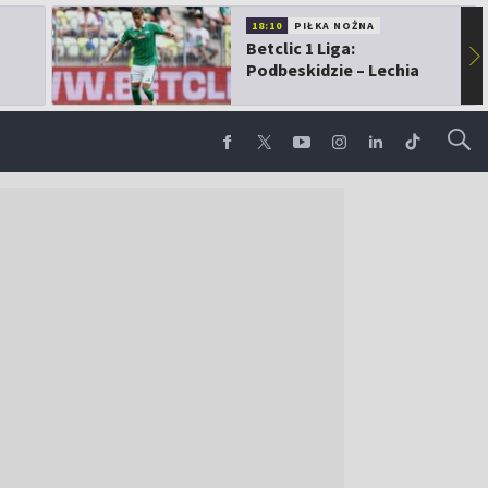
18:10
PIŁKA NOŻNA
Betclic 1 Liga:
▶
Podbeskidzie – Lechia
Gdańsk