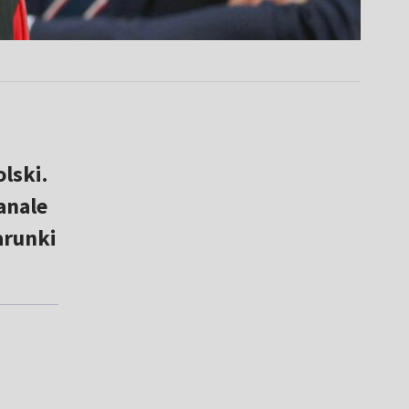
olski.
anale
arunki