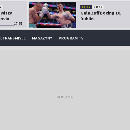
A
17:55
BOKS
Zawisza
Gala Zuffa Boxing 10,
sovia
Dublin
17:55
ETRANSMISJE
MAGAZYNY
PROGRAM TV