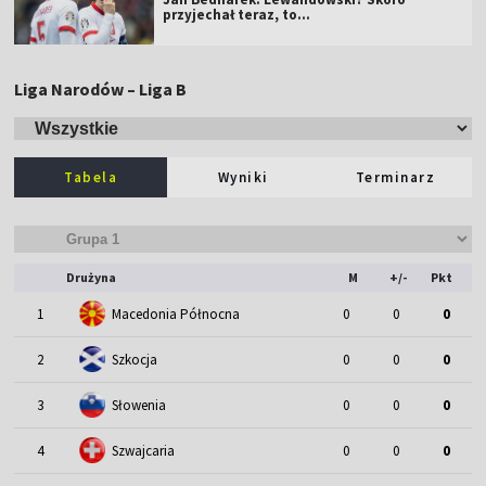
przyjechał teraz, to…
Liga Narodów – Liga B
Tabela
Wyniki
Terminarz
Drużyna
M
+/-
Pkt
1
Macedonia Północna
0
0
0
2
Szkocja
0
0
0
3
Słowenia
0
0
0
4
Szwajcaria
0
0
0