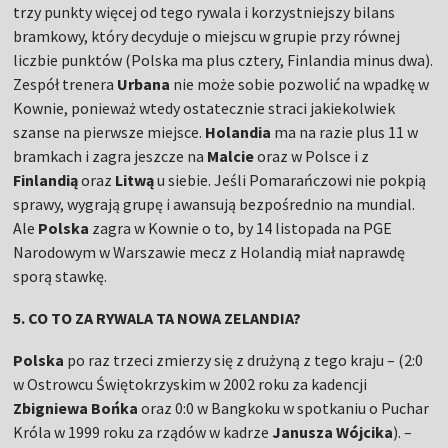
trzy punkty więcej od tego rywala i korzystniejszy bilans
bramkowy, który decyduje o miejscu w grupie przy równej
liczbie punktów (Polska ma plus cztery, Finlandia minus dwa).
Zespół trenera
Urbana
nie może sobie pozwolić na wpadkę w
Kownie, ponieważ wtedy ostatecznie straci jakiekolwiek
szanse na pierwsze miejsce.
Holandia
ma na razie plus 11 w
bramkach i zagra jeszcze na
Malcie
oraz w Polsce i z
Finlandią
oraz
Litwą
u siebie. Jeśli Pomarańczowi nie pokpią
sprawy, wygrają grupę i awansują bezpośrednio na mundial.
Ale
Polska
zagra w Kownie o to, by 14 listopada na PGE
Narodowym w Warszawie mecz z Holandią miał naprawdę
sporą stawkę.
5. CO TO ZA RYWALA TA NOWA ZELANDIA?
Polska
po raz trzeci zmierzy się z drużyną z tego kraju – (2:0
w Ostrowcu Świętokrzyskim w 2002 roku za kadencji
Zbigniewa Bońka
oraz 0:0 w Bangkoku w spotkaniu o Puchar
Króla w 1999 roku za rządów w kadrze
Janusza Wójcika
). –