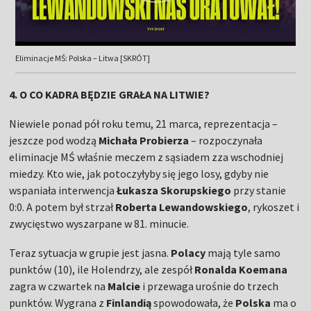
Eliminacje MŚ: Polska – Litwa [SKRÓT]
4. O CO KADRA BĘDZIE GRAŁA NA LITWIE?
Niewiele ponad pół roku temu, 21 marca, reprezentacja –
jeszcze pod wodzą
Michała Probierza
– rozpoczynała
eliminacje MŚ właśnie meczem z sąsiadem zza wschodniej
miedzy. Kto wie, jak potoczyłyby się jego losy, gdyby nie
wspaniała interwencja
Łukasza Skorupskiego
przy stanie
0:0. A potem był strzał
Roberta Lewandowskiego
, rykoszet i
zwycięstwo wyszarpane w 81. minucie.
Teraz sytuacja w grupie jest jasna.
Polacy
mają tyle samo
punktów (10), ile Holendrzy, ale zespół
Ronalda Koemana
zagra w czwartek na
Malcie
i przewaga urośnie do trzech
punktów. Wygrana z
Finlandią
spowodowała, że
Polska
ma o