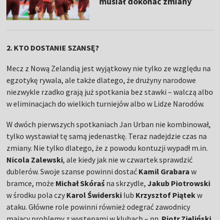
musiał dokonać zmiany
2. KTO DOSTANIE SZANSĘ?
Mecz z Nową Zelandią jest wyjątkowy nie tylko ze względu na
egzotykę rywala, ale także dlatego, że drużyny narodowe
niezwykle rzadko grają już spotkania bez stawki – walczą albo
w eliminacjach do wielkich turniejów albo w Lidze Narodów.
W dwóch pierwszych spotkaniach Jan Urban nie kombinował,
tylko wystawiał tę samą jedenastkę. Teraz nadejdzie czas na
zmiany. Nie tylko dlatego, że z powodu kontuzji wypadł m.in.
Nicola Zalewski
, ale kiedy jak nie w czwartek sprawdzić
dublerów. Swoje szanse powinni dostać
Kamil Grabara
w
bramce, może
Michał Skóraś
na skrzydle,
Jakub Piotrowski
w środku pola czy
Karol Świderski
lub
Krzysztof Piątek
w
ataku. Główne role powinni również odegrać zawodnicy
mający problemy z występami w klubach – np.
Piotr Zieliński
,