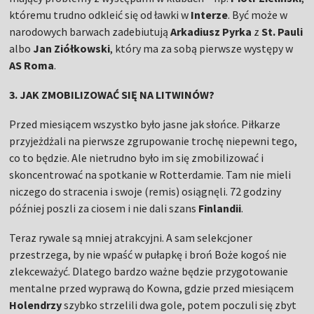
któremu trudno odkleić się od ławki w
Interze
. Być może w
narodowych barwach zadebiutują
Arkadiusz Pyrka
z
St. Pauli
albo
Jan Ziółkowski
, który ma za sobą pierwsze występy w
AS Roma
.
3. JAK ZMOBILIZOWAĆ SIĘ NA LITWINÓW?
Przed miesiącem wszystko było jasne jak słońce. Piłkarze
przyjeżdżali na pierwsze zgrupowanie trochę niepewni tego,
co to będzie. Ale nietrudno było im się zmobilizować i
skoncentrować na spotkanie w Rotterdamie. Tam nie mieli
niczego do stracenia i swoje (remis) osiągnęli. 72 godziny
później poszli za ciosem i nie dali szans
Finlandii
.
Teraz rywale są mniej atrakcyjni. A sam selekcjoner
przestrzega, by nie wpaść w pułapkę i broń Boże kogoś nie
zlekceważyć. Dlatego bardzo ważne będzie przygotowanie
mentalne przed wyprawą do Kowna, gdzie przed miesiącem
Holendrzy
szybko strzelili dwa gole, potem poczuli się zbyt