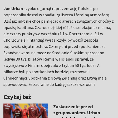
Jan Urban
szybko ogarnął reprezentację Polski – po
poprzedniku dostał w spadku zgliszcza i fatalną atmosferę.
Dziś już nikt nie chce pamiętać o aferach związanych choćby z
opaską kapitana. Czarodziejskiej różdżki selekcjoner nie ma,
ale cztery punkty we wrześniu (1:1 w Rotterdamie, 3:1 w
Chorzowie z Finlandią) wystarczyły, by wokół zespołu
poprawiła się atmosfera. Cztery dni przed spotkaniem ze
Skandynawami na mecz na Stadionie Śląskim sprzedano
ledwie 30 tys. biletów. Remis w Holandii sprawił, że
zwycięstwo z Finami obejrzało z trybun 50 tys. ludzi. A i
piłkarze byli po spotkaniach bardziej rozmowni i
uśmiechnięci. Spotkania z Nową Zelandią oraz Litwą mają
spowodować, że zaufanie do kadry jeszcze wzrośnie.
Czytaj też
Zaskoczenie przed
zgrupowaniem. Urban