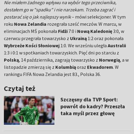
Nie miałem żadnego wpływu na wybór tego przeciwnika,
dostałem go w "spadku" i nie narzekam. Trzeba zagrać i
postarać się o jak najlepszy wynik
– mówi selekcjoner. W tym
roku
Nowa Zelandia
rozegrała sześć meczów. W marcu, w
eliminacjach MŚ pokonała
Fidżi
7:0 i
Nową Kaledonię
3:0, w
czerwcu przegrała towarzysko z
Ukrainą
1:2 oraz pokonała
Wybrzeże Kości Słoniowej
1:0. We wrześniu uległa
Australii
1:3 i 0:1 w spotkaniach towarzyskich. Pięć dni po starciu z
Polską
, 14 października, zagrają towarzysko z
Norwegią
, a w
listopadzie zmierzą się z
Kolumbią
oraz
Ekwadorem
. W
rankingu FIFA Nowa Zelandia jest 83., Polska 36.
Czytaj też
Szczęsny dla TVP Sport:
powrót do kadry? Przeszła
taka myśl przez głowę