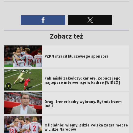
Zobacz też
PZPN stracił kluczowego sponsora
Fabiański zakończył karierę. Zobacz jego
najlepsze interwencje w kadrze [WIDEO]
Drugi trener kadry wybrany. Był mistrzem
Indii
Oficjalnie: wiemy, gdzie Polska zagra mecze
w Lidze Narodów