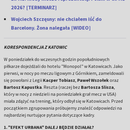
2026? [TERMINARZ]
Wojciech Szczęsny: nie chciałem iść do
Barcelony. Żona nalegała [WIDEO]
KORESPONDENCJA Z KATOWIC
W poniedziałek do wczesnych godzin popołudniowych
piłkarze dojeżdżali do hotelu "Monopol" w Katowicach. Jako
pierwsi, w nocy po meczu ligowym z Górnikiem, zameldowali
się powołani z Legii
Kacper Tobiasz
,
Paweł Wszołek
oraz
Bartosz Kapustka
. Reszta (raczej bez
Bartosza Slisza
,
który w nocy z niedzieli na poniedziałek grał mecz w USA)
miała zdążyć na trening, który odbył się w Katowicach. Przed
początkiem zgrupowania próbujemy znaleźć odpowiedzi na
najbardziej nurtujące pytania dotyczące kadry.
1. "EFEKT URBANA" DALEJ BĘDZIE DZIAŁAŁ?