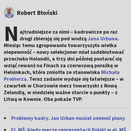
Robert Błoński
N
ajtrudniejsze za nimi – kadrowicze po raz
drugi zbierają się pod wodzą
Jana Urbana
.
Miesiąc temu zgrupowaniu towarzyszyła wielka
niepewność – nowy selekcjoner miał zadebiutować
przeciwko Holandii, a trzy dni później postarać się
wziąć rewanż na Finach za czerwcową porażkę w
Helsinkach, która zmiotła ze stanowiska
Michała
Probierza
. Teraz zadanie wydaje się łatwiejsze – w
czwartek w Chorzowie mecz towarzyski z Nową
Zelandią, w niedzielę ważne starcie o punkty – z
Litwą w Kownie. Oba pokaże TVP.
Problemy kadry. Jan Urban musiał zmienić plany
El. MŚ: kiedy mecze reprezentacji Polski w el. MŚ