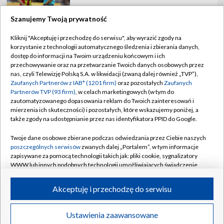
Szanujemy Twoją prywatność
Kliknij "Akceptuję i przechodzę do serwisu", aby wyrazić zgody na
korzystanie z technologii automatycznego śledzenia i zbierania danych,
TVP
dostęp do informacji na Twoim urządzeniu końcowym i ich
Abonament TVP
Regulamin TVP
przechowywanie oraz na przetwarzanie Twoich danych osobowych przez
nas, czyli Telewizję Polską S.A. w likwidacji (zwaną dalej również „TVP”),
Polityka prywatności
Sklep TVP
Zaufanych Partnerów z IAB* (1201 firm)
oraz pozostałych
Zaufanych
Partnerów TVP (93 firm)
, w celach marketingowych (w tym do
Biuro Reklamy
Moje zgody
zautomatyzowanego dopasowania reklam do Twoich zainteresowań i
mierzenia ich skuteczności) i pozostałych, które wskazujemy poniżej, a
Oferta Handlowa
Biuro reklamy
także zgody na udostępnianie przez nas identyfikatora PPID do Google.
Telegazeta ogłoszenia
Kontakt
Twoje dane osobowe zbierane podczas odwiedzania przez Ciebie naszych
Emisja w TVP
poszczególnych serwisów
zwanych dalej „Portalem”, w tym informacje
zapisywane za pomocą technologii takich jak: pliki cookie, sygnalizatory
Kanały
Rada Programowa
WWW lub innych podobnych technologii umożliwiających świadczenie
dopasowanych i bezpiecznych usług, personalizację treści oraz reklam,
Ogłoszenia przetargowe
udostępnianie funkcji mediów społecznościowych oraz analizowanie
©2026 Telewizja Polska Spółka Akcyjna w likwidacji
Akceptuję i przechodzę do serwisu
ruchu w Internecie.
Akademia Telewizyjna
Informacje o nadawcy
Twoje dane osobowe zbierane podczas odwiedzania przez Ciebie
Ustawienia zaawansowane
News
Transmisje
Wideo
Więcej
poszczególnych serwisów
na Portalu, takie jak adresy IP, identyfikatory