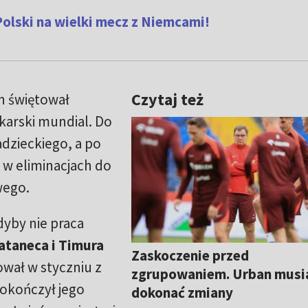
olski na wielki mecz z Niemcami!
Czytaj też
n świętował
karski mundial. Do
adzieckiego, a po
 w eliminacjach do
wego.
yby nie praca
ataneca i Timura
Zaskoczenie przed
ował w styczniu z
zgrupowaniem. Urban musi
okończył jego
dokonać zmiany