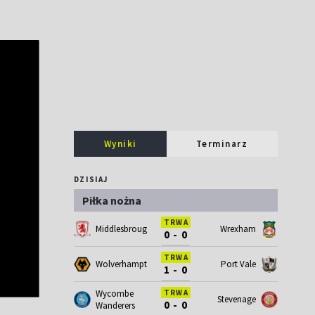
Wyniki
Terminarz
DZISIAJ
Piłka nożna
TRWA
Middlesbrough
Wrexham
0 - 0
TRWA
Wolverhampton
Port Vale
1 - 0
Wycombe
TRWA
Stevenage
0 - 0
Wanderers