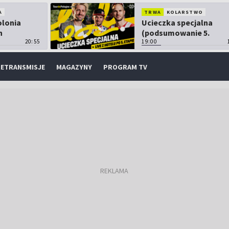
A
TRWA
KOLARSTWO
olonia
Ucieczka specjalna
h
(podsumowanie 5.
20:55
etapu TdP)
19:00
ETRANSMISJE
MAGAZYNY
PROGRAM TV