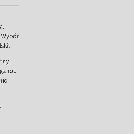
a.
. Wybór
ski.
itny
angzhou
nio
,