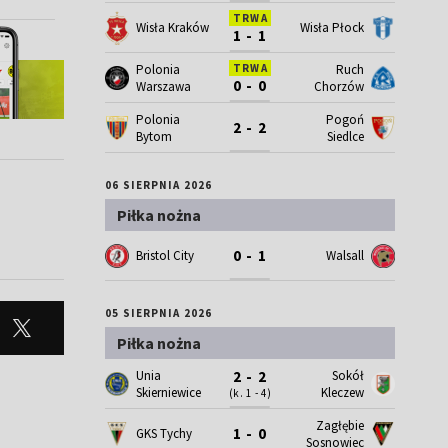
TRWA
Wisła Kraków
Wisła Płock
1 - 1
Polonia
Ruch
TRWA
0 - 0
Warszawa
Chorzów
Polonia
Pogoń
2 - 2
Bytom
Siedlce
06 SIERPNIA 2026
Piłka nożna
0 - 1
Bristol City
Walsall
05 SIERPNIA 2026
Piłka nożna
Unia
Sokół
2 - 2
Skierniewice
Kleczew
(k. 1 - 4)
Zagłębie
1 - 0
GKS Tychy
Sosnowiec