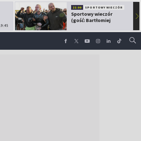
21:00
SPORTOWY WIECZÓR
Sportowy wieczór
▶
(gość: Bartłomiej
19:45
Kubkowski)