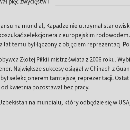
ł pięć zwycięstw i
nsu na mundial, Kapadze nie utrzymał stanowisk
 poszukać selekcjonera z europejskim rodowodem
a lat temu był łączony z objęciem reprezentacji Pol
obywca Złotej Piłki i mistrz świata z 2006 roku. Wyb
rener. Największe sukcesy osiągał w Chinach z Gu
był selekcjonerem tamtejszej reprezentacji. Ostat
 od kwietnia pozostawał bez pracy.
Uzbekistan na mundialu, który odbędzie się w USA