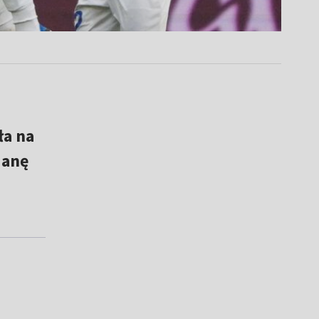
ła na
ianę