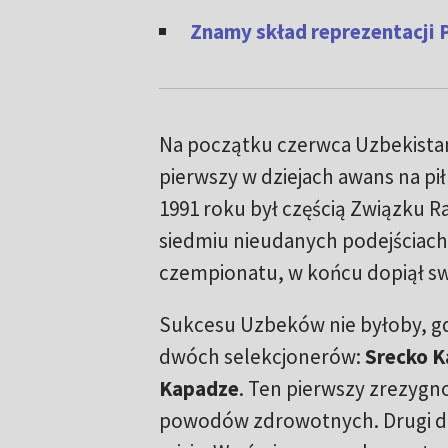
Znamy skład reprezentacji P
Na początku czerwca Uzbekista
pierwszy w dziejach awans na pił
1991 roku był częścią Związku R
siedmiu nieudanych podejściach
czempionatu, w końcu dopiął s
Sukcesu Uzbeków nie byłoby, gd
dwóch selekcjonerów:
Srecko K
Kapadze
. Ten pierwszy zrezygn
powodów zdrowotnych. Drugi d