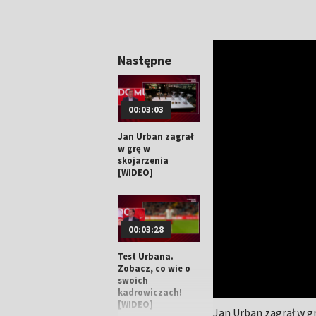
Następne
00:03:03
Jan Urban zagrał
w grę w
skojarzenia
[WIDEO]
00:03:28
Test Urbana.
Zobacz, co wie o
swoich
kadrowiczach!
[WIDEO]
Jan Urban zagrał w g