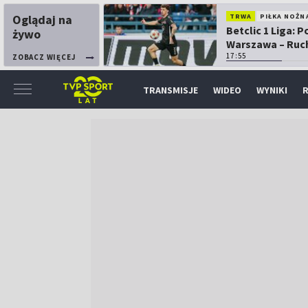
Oglądaj na
TRWA
PIŁKA NOŻN
Betclic 1 Liga: P
żywo
Warszawa – Ruc
Chorzów
17:55
ZOBACZ WIĘCEJ
TRANSMISJE
WIDEO
WYNIKI
R