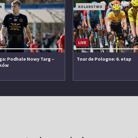
A
KOLARSTWO
LIVE
Liga: Podhale Nowy Targ –
Tour de Pologne: 6. etap
aków