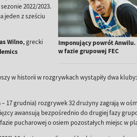
 sezonie 2022/2023.
 jeden z sześciu
as Wilno
, grecki
Imponujący powrót Anwilu. 
w fazie grupowej FEC
demics
szy w historii w rozgrywkach wystąpiły dwa kluby
 – 17 grudnia) rozgrywek 32 drużyny zagrają w oś
zcy awansują bezpośrednio do drugiej fazy grupo
 fazie pucharowej o osiem pozostałych miejsc w pla