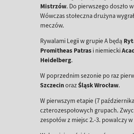
Mistrzów
. Do pierwszego doszło w
Wówczas stołeczna drużyna wygrała
meczów.
Rywalami Legii w grupie A będą
Ryt
Promitheas Patras
i niemiecki
Aca
Heidelberg
.
W poprzednim sezonie po raz pierw
Szczecin
oraz
Śląsk Wrocław
.
W pierwszym etapie (7 października
czterozespołowych grupach. Zwycię
zespołów z miejsc 2.-3. powalczy w