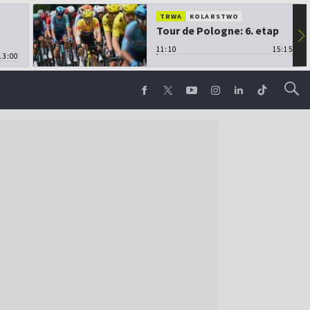
TRWA
KOLARSTWO
Tour de Pologne: 6. etap
▶
11:10
15:15
13:00