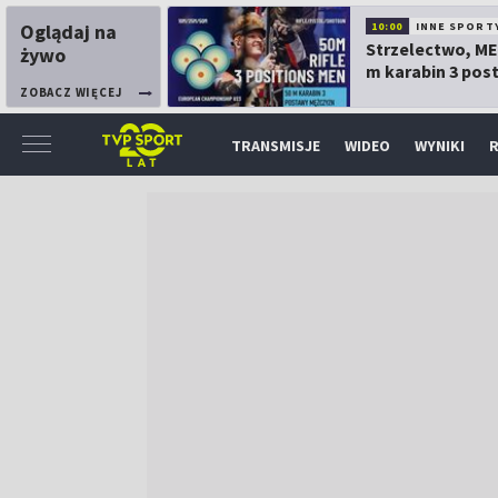
Oglądaj na
10:00
INNE SPORT
Strzelectwo, ME
żywo
m karabin 3 pos
mężczyzn
ZOBACZ WIĘCEJ
TRANSMISJE
WIDEO
WYNIKI
R