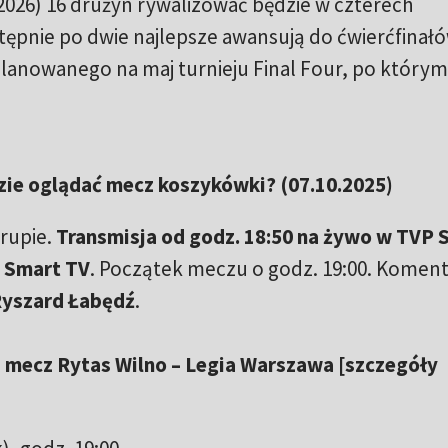
 2026) 16 drużyn rywalizować będzie w czterech
ępnie po dwie najlepsze awansują do ćwierćfinałó
lanowanego na maj turnieju Final Four, po którym
zie oglądać mecz koszykówki? (07.10.2025)
grupie.
Transmisja od godz. 18:50 na żywo w TVP 
i Smart TV
. Początek meczu o godz. 19:00. Komen
Ryszard Łabędź
.
 mecz Rytas Wilno – Legia Warszawa [szczegóły