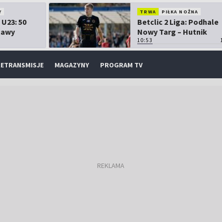
Y
TRWA
PIŁKA NOŻNA
 U23: 50
Betclic 2 Liga: Podhale
tawy
Nowy Targ – Hutnik
Kraków
10:53
ETRANSMISJE
MAGAZYNY
PROGRAM TV