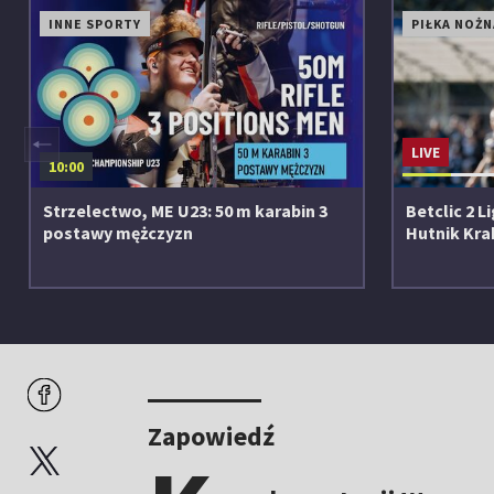
INNE SPORTY
PIŁKA NOŻN
◀
LIVE
10:00
Strzelectwo, ME U23: 50 m karabin 3
Betclic 2 
postawy mężczyzn
Hutnik Kr
Zapowiedź