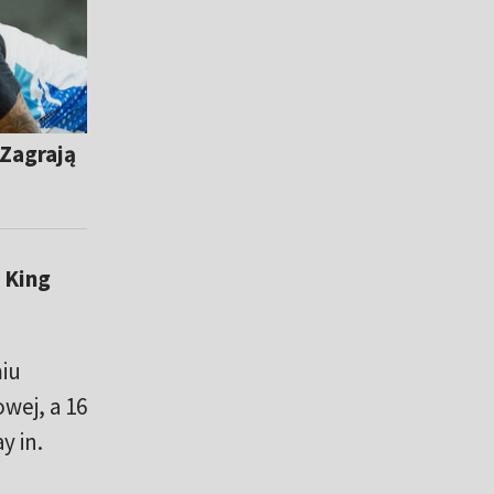
Zagrają
:
King
miu
wej, a 16
y in.