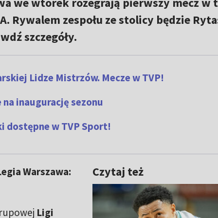
wa we wtorek rozegrają pierwszy mecz w t
BA. Rywalem zespołu ze stolicy będzie Ryta
awdź szczegóły.
rskiej Lidze Mistrzów. Mecze w TVP!
 na inaugurację sezonu
ki dostępne w TVP Sport!
Czytaj też
Legia Warszawa:
 grupowej
Ligi