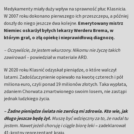
Medykamenty miały duży wpływ na sprawność płuc Klasnicia.
W 2007 roku dokonano pierwszego ich przeszczepu, a później
doszły do niego jeszcze dwa kolejne.
Emerytowany mistrz
Niemiec oskarżył byłych lekarzy Werderu Brema, w
którym grał, o złą opiekę i nieprawidłową diagnozę.
– Oczywiście, że jestem wkurzony. Nikomu nie życzę takich
zawirowań –
powiedział w materiale ARD.
W 2020 roku Klasnić odzyskał pieniądze, o które walczył
latami. Zadośćuczynienie opiewało na kwotę czterech i pół
miliona euro, czyli ponad 19 milionów złotych. Taka wypłata,
zdaniem Chorwata zmartwionego swoim losem, nie zastąpi
jednak ludzkiego życia.
– Żadne pieniądze świata nie zwrócą mi zdrowia. Kto wie, jak
długo jeszcze będę żył.
Muszę być wdzięczny za to, że nadal tu
jestem. Nawet jeżeli choruję i ciągle biorę leki
–
zadeklarował
41-krotny reprezentant kraju.