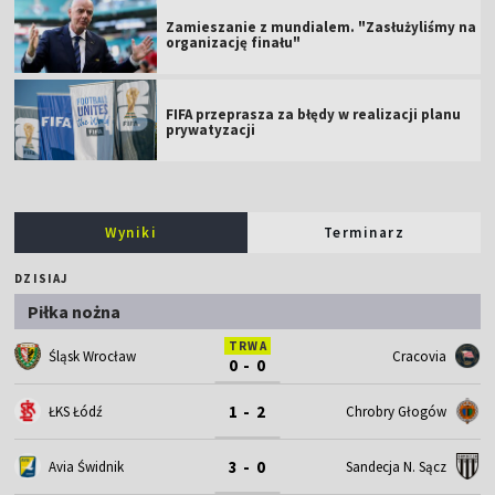
Zamieszanie z mundialem. "Zasłużyliśmy na
organizację finału"
FIFA przeprasza za błędy w realizacji planu
prywatyzacji
Wyniki
Terminarz
DZISIAJ
Piłka nożna
TRWA
Śląsk Wrocław
Cracovia
0 - 0
1 - 2
ŁKS Łódź
Chrobry Głogów
3 - 0
Avia Świdnik
Sandecja N. Sącz