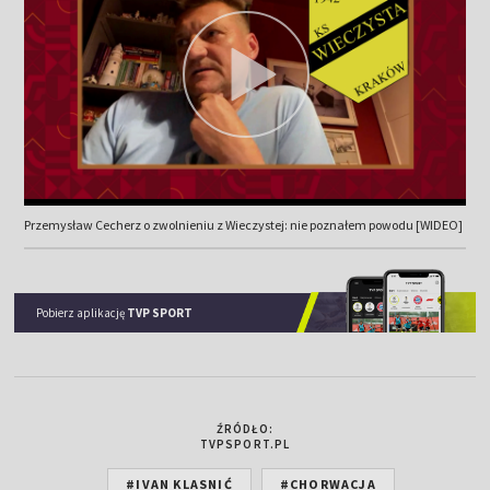
Przemysław Cecherz o zwolnieniu z Wieczystej: nie poznałem powodu [WIDEO]
Pobierz aplikację
TVP SPORT
ŹRÓDŁO:
TVPSPORT.PL
#IVAN KLASNIĆ
#CHORWACJA