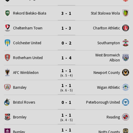
3 - 1
Rekord Bielsko-Biała
Stal Stalowa Wola
1 - 3
Cheltenham Town
Charlton Athletic
0 - 2
Colchester United
Southampton
West Bromwich
1 - 4
Rotherham United
Albion
1 - 1
AFC Wimbledon
Newport County
(k. 5 - 4)
1 - 1
Barnsley
Wigan Athletic
(k. 6 - 5)
0 - 1
Bristol Rovers
Peterborough United
1 - 1
Bromley
Reading
(k. 4 - 5)
1 - 1
Burnley
Notts County