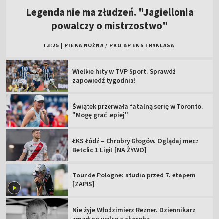
Legenda nie ma złudzeń. "Jagiellonia
powalczy o mistrzostwo"
13:25
|
PIŁKA NOŻNA
/
PKO BP EKSTRAKLASA
Wielkie hity w TVP Sport. Sprawdź
zapowiedź tygodnia!
Świątek przerwała fatalną serię w Toronto.
"Mogę grać lepiej"
ŁKS Łódź – Chrobry Głogów. Oglądaj mecz
Betclic 1 Ligi! [NA ŻYWO]
Tour de Pologne: studio przed 7. etapem
[ZAPIS]
Nie żyje Włodzimierz Rezner. Dziennikarz
zmarł po walce z chorobą