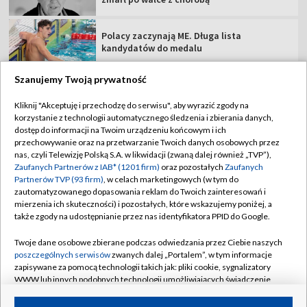
Polacy zaczynają ME. Długa lista
kandydatów do medalu
Szanujemy Twoją prywatność
Kliknij "Akceptuję i przechodzę do serwisu", aby wyrazić zgody na
korzystanie z technologii automatycznego śledzenia i zbierania danych,
TVP
dostęp do informacji na Twoim urządzeniu końcowym i ich
Abonament TVP
Regulamin TVP
przechowywanie oraz na przetwarzanie Twoich danych osobowych przez
nas, czyli Telewizję Polską S.A. w likwidacji (zwaną dalej również „TVP”),
Polityka prywatności
Sklep TVP
Zaufanych Partnerów z IAB* (1201 firm)
oraz pozostałych
Zaufanych
Partnerów TVP (93 firm)
, w celach marketingowych (w tym do
Biuro Reklamy
Moje zgody
zautomatyzowanego dopasowania reklam do Twoich zainteresowań i
mierzenia ich skuteczności) i pozostałych, które wskazujemy poniżej, a
Oferta Handlowa
Biuro reklamy
także zgody na udostępnianie przez nas identyfikatora PPID do Google.
Telegazeta ogłoszenia
Kontakt
Twoje dane osobowe zbierane podczas odwiedzania przez Ciebie naszych
Emisja w TVP
poszczególnych serwisów
zwanych dalej „Portalem”, w tym informacje
zapisywane za pomocą technologii takich jak: pliki cookie, sygnalizatory
Kanały
Rada Programowa
WWW lub innych podobnych technologii umożliwiających świadczenie
dopasowanych i bezpiecznych usług, personalizację treści oraz reklam,
Ogłoszenia przetargowe
udostępnianie funkcji mediów społecznościowych oraz analizowanie