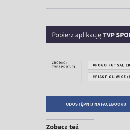
Pobierz aplikację
TVP SPO
ŹRÓDŁO:
#FOGO FUTSAL E
TVPSPORT.PL
#PIAST GLIWICE 
UDOSTĘPNIJ NA FACEBOOKU
Zobacz też