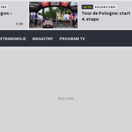
TYKA
09:50
KOLARSTWO
egon –
Tour de Pologne: start
4. etapu
4:00
ETRANSMISJE
MAGAZYNY
PROGRAM TV