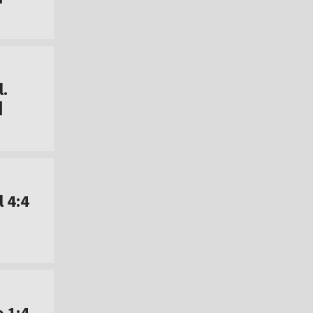
.
]
 4:4
 1:4