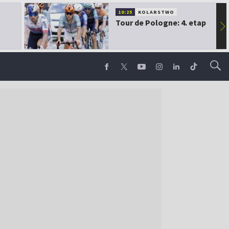
10:25
KOLARSTWO
Tour de Pologne: 4. etap
▶