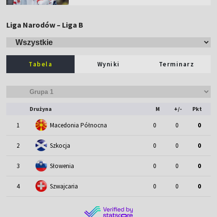
Liga Narodów – Liga B
Tabela
Wyniki
Terminarz
Drużyna
M
+/-
Pkt
1
Macedonia Północna
0
0
0
2
Szkocja
0
0
0
3
Słowenia
0
0
0
4
Szwajcaria
0
0
0