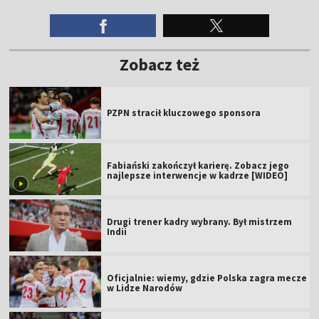
Zobacz też
PZPN stracił kluczowego sponsora
Fabiański zakończył karierę. Zobacz jego
najlepsze interwencje w kadrze [WIDEO]
Drugi trener kadry wybrany. Był mistrzem
Indii
Oficjalnie: wiemy, gdzie Polska zagra mecze
w Lidze Narodów