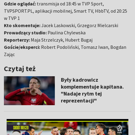
Gdzie oglądać:
transmisja od 18:45 w TVP Sport,
TVPSPORT.PL, aplikacji mobilnej, Smart TV, HbbTV, od 20:25
w TVP 1
Kto skomentuje:
Jacek Laskowski, Grzegorz Mielcarski
Prowadzący studio:
Paulina Chylewska
Reporterzy:
Maja Strzelczyk, Hubert Bugaj
Goście/eksperci:
Robert Podoliński, Tomasz Iwan, Bogdan
Zając
Czytaj też
Były kadrowicz
komplementuje kapitana.
"Nadaje rytm tej
reprezentacji"