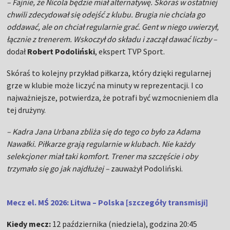
– Fajnie, że Nicola będzie miał alternatywę. Skóraś w ostatniej
chwili zdecydował się odejść z klubu. Brugia nie chciała go
oddawać, ale on chciał regularnie grać. Gent w niego uwierzył,
łącznie z trenerem. Wskoczył do składu i zaczął dawać liczby –
dodał
Robert Podoliński
, ekspert TVP Sport.
Skóraś to kolejny przykład piłkarza, który dzięki regularnej
grze w klubie może liczyć na minuty w reprezentacji. I co
najważniejsze, potwierdza, że potrafi być wzmocnieniem dla
tej drużyny.
– Kadra Jana Urbana zbliża się do tego co było za Adama
Nawałki. Piłkarze grają regularnie w klubach. Nie każdy
selekcjoner miał taki komfort. Trener ma szczęście i oby
trzymało się go jak najdłużej –
zauważył Podoliński.
Mecz el. MŚ 2026: Litwa – Polska [szczegóły transmisji]
Kiedy mecz:
12 października (niedziela), godzina 20:45