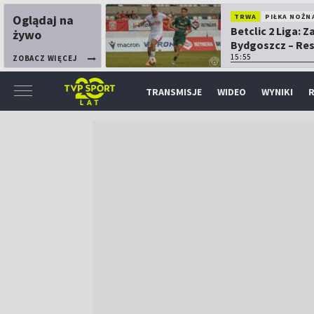
Oglądaj na
TRWA
PIŁKA NOŻN
Betclic 2 Liga: 
żywo
Bydgoszcz – Re
15:55
ZOBACZ WIĘCEJ
TRANSMISJE
WIDEO
WYNIKI
R