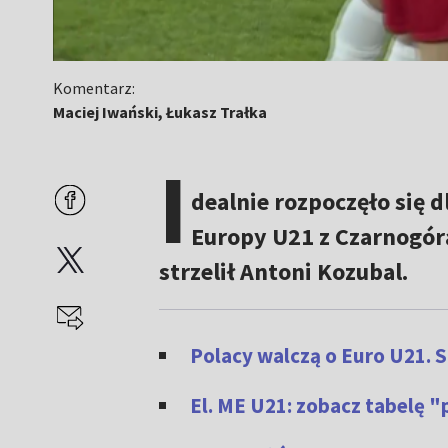
Komentarz:
Maciej Iwański, Łukasz Trałka
I
dealnie rozpoczęło się 
Europy U21 z Czarnogór
strzelił Antoni Kozubal.
Polacy walczą o Euro U21. 
El. ME U21: zobacz tabelę "