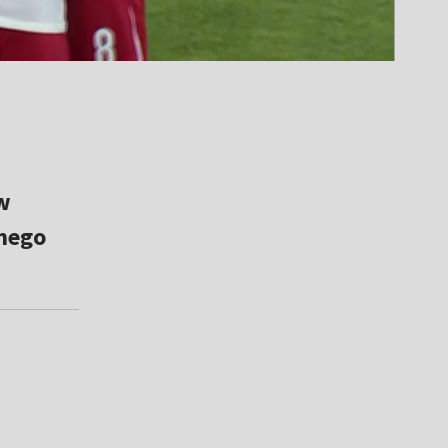
w
rnego