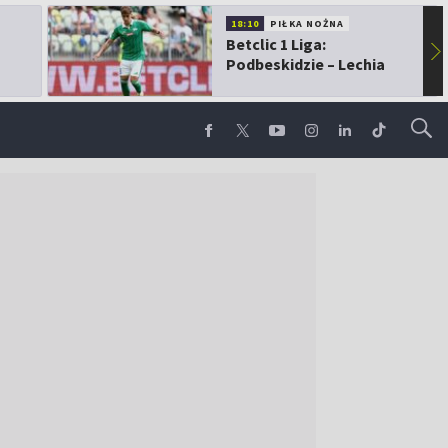
18:10
PIŁKA NOŻNA
Betclic 1 Liga:
▶
Podbeskidzie – Lechia
Gdańsk