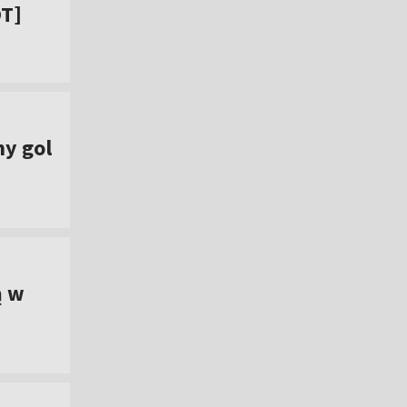
ÓT]
ny gol
ą w