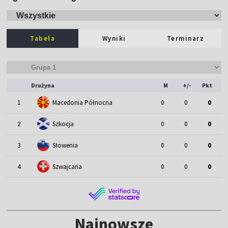
Tabela
Wyniki
Terminarz
Drużyna
M
+/-
Pkt
1
Macedonia Północna
0
0
0
2
Szkocja
0
0
0
3
Słowenia
0
0
0
4
Szwajcaria
0
0
0
Najnowsze