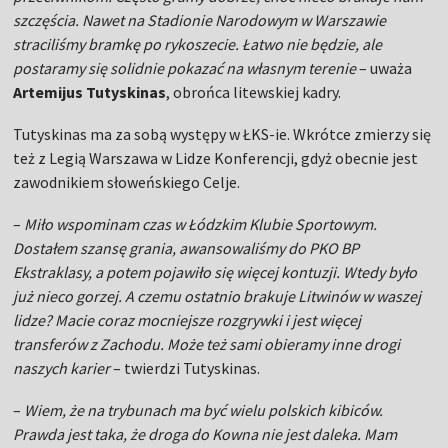
szczęścia. Nawet na Stadionie Narodowym w Warszawie
straciliśmy bramkę po rykoszecie. Łatwo nie będzie, ale
postaramy się solidnie pokazać na własnym terenie
– uważa
Artemijus Tutyskinas
, obrońca litewskiej kadry.
Tutyskinas ma za sobą występy w ŁKS-ie. Wkrótce zmierzy się
też z Legią Warszawa w Lidze Konferencji, gdyż obecnie jest
zawodnikiem słoweńskiego Celje.
–
Miło wspominam czas w Łódzkim Klubie Sportowym.
Dostałem szansę grania, awansowaliśmy do PKO BP
Ekstraklasy, a potem pojawiło się więcej kontuzji. Wtedy było
już nieco gorzej. A czemu ostatnio brakuje Litwinów w waszej
lidze? Macie coraz mocniejsze rozgrywki i jest więcej
transferów z Zachodu. Może też sami obieramy inne drogi
naszych karier
– twierdzi Tutyskinas.
–
Wiem, że na trybunach ma być wielu polskich kibiców.
Prawda jest taka, że droga do Kowna nie jest daleka. Mam