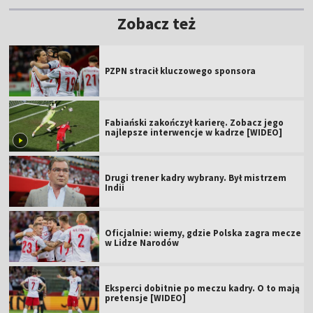
Zobacz też
PZPN stracił kluczowego sponsora
Fabiański zakończył karierę. Zobacz jego
najlepsze interwencje w kadrze [WIDEO]
Drugi trener kadry wybrany. Był mistrzem
Indii
Oficjalnie: wiemy, gdzie Polska zagra mecze
w Lidze Narodów
Eksperci dobitnie po meczu kadry. O to mają
pretensje [WIDEO]