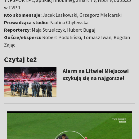
TVPSPORT.PL, aplikacji mobilnej, Smart TV, HbbTV, od 20:25
w TVP 1
Kto skomentuje:
Jacek Laskowski, Grzegorz Mielcarski
Prowadząca studio:
Paulina Chylewska
Reporterzy:
Maja Strzelczyk, Hubert Bugaj
Goście/eksperci:
Robert Podoliński, Tomasz Iwan, Bogdan
Zając
Czytaj też
Alarm na Litwie! Miejscowi
szykują się na najgorsze!