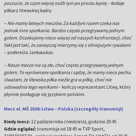
poczucie, że czym więcej osób tym po prostu lepie
j – dodaje
piłkarz litewskiej kadry.
–
Nie mamy łatwych meczów. Za każdym razem czeka nas
jednak inne spotkanie. Bardzo często przegrywamy jednym
golem. Oczekujemy nieco więcej od naszych konfrontacji, choć
fakt jest taki, że zazwyczaj mierzymy się z silniejszymi rywalami
– podkreśla Jankauskas.
–
Nasze mecze nie są złe, choć często przegrywamy jednym
golem. To wyrównane spotkania i sądzę, że mamy nieco pecha.
Uważam, że litewska piłka nieźle gra w piłkę, choć nie
udowadnia tego wynikami
– kończy reprezentant Litwy, który
płynnie posługuje się językiem polskim.
Mecz el. MŚ 2026: Litwa – Polska [szczegóły transmisji]
Kiedy mecz:
12 października (niedziela), godzina 20:45
Gdzie oglądać:
transmisja od 18:45 w TVP Sport,