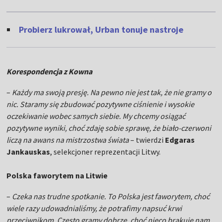
Probierz lukrował, Urban tonuje nastroje
Korespondencja z Kowna
–
Każdy ma swoją presję. Na pewno nie jest tak, że nie gramy o
nic. Staramy się zbudować pozytywne ciśnienie i wysokie
oczekiwanie wobec samych siebie. My chcemy osiągać
pozytywne wyniki, choć zdaję sobie sprawę, że biało-czerwoni
liczą na awans na mistrzostwa świata
– twierdzi
Edgaras
Jankauskas
, selekcjoner reprezentacji Litwy.
Polska faworytem na Litwie
–
Czeka nas trudne spotkanie. To Polska jest faworytem, choć
wiele razy udowadnialiśmy, że potrafimy napsuć krwi
przeciwnikom. Często gramy dobrze, choć nieco brakuje nam