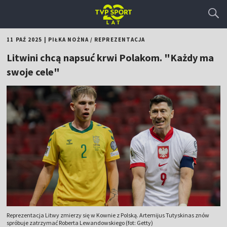
11 PAŹ 2025
|
PIŁKA NOŻNA
/
REPREZENTACJA
Litwini chcą napsuć krwi Polakom. "Każdy ma
swoje cele"
Reprezentacja Litwy zmierzy się w Kownie z Polską. Artemijus Tutyskinas znów
spróbuje zatrzymać Roberta Lewandowskiego (fot: Getty)