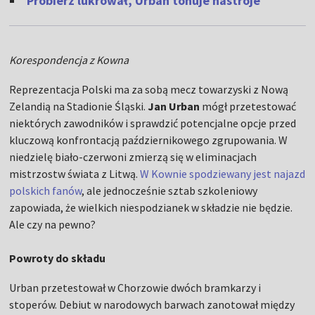
Probierz lukrował, Urban tonuje nastroje
Korespondencja z Kowna
Reprezentacja Polski ma za sobą mecz towarzyski z Nową
Zelandią na Stadionie Śląski.
Jan Urban
mógł przetestować
niektórych zawodników i sprawdzić potencjalne opcje przed
kluczową konfrontacją październikowego zgrupowania. W
niedzielę biało-czerwoni zmierzą się w eliminacjach
mistrzostw świata z Litwą.
W Kownie spodziewany jest najazd
polskich fanów
, ale jednocześnie sztab szkoleniowy
zapowiada, że wielkich niespodzianek w składzie nie będzie.
Ale czy na pewno?
Powroty do składu
Urban przetestował w Chorzowie dwóch bramkarzy i
stoperów. Debiut w narodowych barwach zanotował między