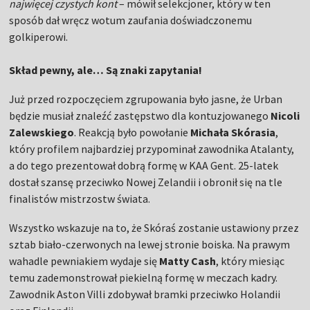
najwięcej czystych kont
– mówił selekcjoner, który w ten
sposób dał wręcz wotum zaufania doświadczonemu
golkiperowi.
Skład pewny, ale… Są znaki zapytania!
Już przed rozpoczęciem zgrupowania było jasne, że Urban
będzie musiał znaleźć zastępstwo dla kontuzjowanego
Nicoli
Zalewskiego
. Reakcją było powołanie
Michała Skórasia
,
który profilem najbardziej przypominał zawodnika Atalanty,
a do tego prezentował dobrą formę w KAA Gent. 25-latek
dostał szansę przeciwko Nowej Zelandii i obronił się na tle
finalistów mistrzostw świata.
Wszystko wskazuje na to, że Skóraś zostanie ustawiony przez
sztab biało-czerwonych na lewej stronie boiska. Na prawym
wahadle pewniakiem wydaje się
Matty Cash
, który miesiąc
temu zademonstrował piekielną formę w meczach kadry.
Zawodnik Aston Villi zdobywał bramki przeciwko Holandii