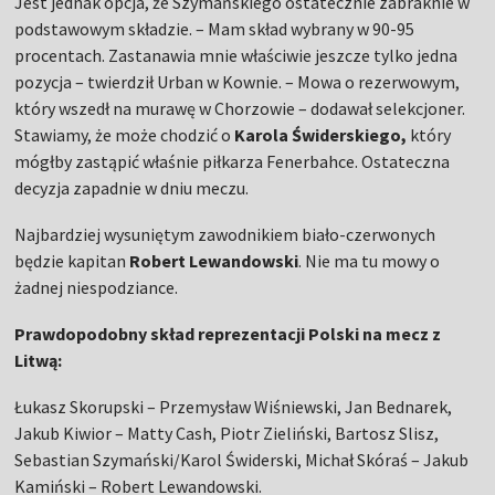
Jest jednak opcja, że Szymańskiego ostatecznie zabraknie w
podstawowym składzie. – Mam skład wybrany w 90-95
procentach. Zastanawia mnie właściwie jeszcze tylko jedna
pozycja – twierdził Urban w Kownie. – Mowa o rezerwowym,
który wszedł na murawę w Chorzowie – dodawał selekcjoner.
Stawiamy, że może chodzić o
Karola Świderskiego,
który
mógłby zastąpić właśnie piłkarza Fenerbahce. Ostateczna
decyzja zapadnie w dniu meczu.
Najbardziej wysuniętym zawodnikiem biało-czerwonych
będzie kapitan
Robert Lewandowski
. Nie ma tu mowy o
żadnej niespodziance.
Prawdopodobny skład reprezentacji Polski na mecz z
Litwą:
Łukasz Skorupski – Przemysław Wiśniewski, Jan Bednarek,
Jakub Kiwior – Matty Cash, Piotr Zieliński, Bartosz Slisz,
Sebastian Szymański/Karol Świderski, Michał Skóraś – Jakub
Kamiński – Robert Lewandowski.