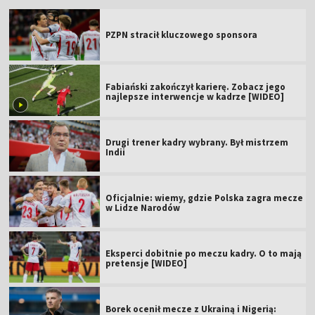
PZPN stracił kluczowego sponsora
Fabiański zakończył karierę. Zobacz jego
najlepsze interwencje w kadrze [WIDEO]
Drugi trener kadry wybrany. Był mistrzem
Indii
Oficjalnie: wiemy, gdzie Polska zagra mecze
w Lidze Narodów
Eksperci dobitnie po meczu kadry. O to mają
pretensje [WIDEO]
Borek ocenił mecze z Ukrainą i Nigerią: