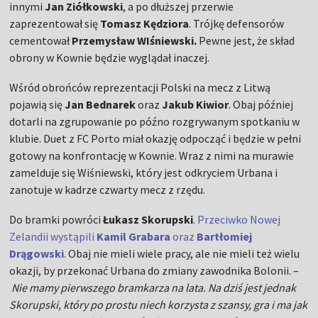
innymi
Jan Ziółkowski
, a po dłuższej przerwie
zaprezentował się
Tomasz Kędziora
. Trójkę defensorów
cementował
Przemysław WIśniewski.
Pewne jest, że skład
obrony w Kownie będzie wyglądał inaczej.
Wśród obrońców reprezentacji Polski na mecz z Litwą
pojawią się
Jan Bednarek
oraz
Jakub Kiwior
. Obaj później
dotarli na zgrupowanie po późno rozgrywanym spotkaniu w
klubie. Duet z FC Porto miał okazję odpocząć i będzie w pełni
gotowy na konfrontację w Kownie. Wraz z nimi na murawie
zamelduje się Wiśniewski, który jest odkryciem Urbana i
zanotuje w kadrze czwarty mecz z rzędu.
Do bramki powróci
Łukasz Skorupski
.
Przeciwko Nowej
Zelandii wystąpili
Kamil Grabara
oraz
Bartłomiej
Drągowski
.
Obaj nie mieli wiele pracy, ale nie mieli też wielu
okazji, by przekonać Urbana do zmiany zawodnika Bolonii. –
Nie mamy pierwszego bramkarza na lata. Na dziś jest jednak
Skorupski, który po prostu niech korzysta z szansy, gra i ma jak