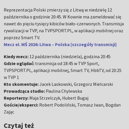
Reprezentacja Polski zmierzy się z Litwą w niedzielę 12
października o godzinie 20:45. W Kownie ma zameldować się
nawet do pięciu tysięcy kibiców biało-czerwonych. Transmisja
rywalizacji w TVP, na TVPSPORT.PL, w aplikacji mobilnej oraz
poprzez Smart TV.
Mecz el. MŚ 2026: Litwa – Polska [szczegóły transmisji]
Kiedy mecz:
12 października (niedziela), godzina 20:45
Gdzie oglądać:
transmisja od 18:45 w TVP Sport,
TVPSPORT.PL, aplikacji mobilnej, Smart TV, HbbTV, od 20:25
w TVP 1
Kto skomentuje:
Jacek Laskowski, Grzegorz Mielcarski
Prowadząca studio:
Paulina Chylewska
Reporterzy:
Maja Strzelczyk, Hubert Bugaj
Goście/eksperci:
Robert Podoliński, Tomasz Iwan, Bogdan
Zając
Czytaj też