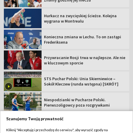
Znamy godzinę jej meczu
Hurkacz na zwycięskiej ścieżce. Kolejna
wygrana w Montrealu
Konieczna zmiana w Lechu. To on zastąpi
Frederiksena
Przywracanie Rosji trwa w najlepsze. Ale nie
w kluczowym sporcie
STS Puchar Polski: Unia Skierniewice –
Sokół Kleczew (runda wstępna) [SKRÓT]
Niespodzianki w Pucharze Polski.
Pierwszoligowcy poza rozgrywkami
Szanujemy Twoją prywatność
Kliknij "Akceptuję i przechodzę do serwisu", aby wyrazić zgody na