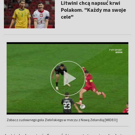
Litwini chcą napsuć krwi
Polakom. "Każdy ma swoje
cele"
Zobacz cudownego gola Zielińskiego w meczu z Nową Zelandią [WIDEO]