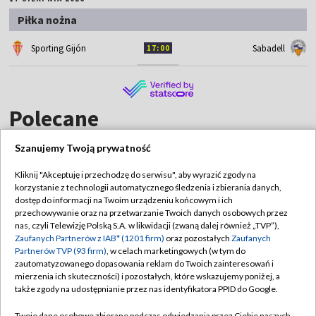
Piłka nożna
Sporting Gijón
Sabadell
17:00
Polecane
Szanujemy Twoją prywatność
Kliknij "Akceptuję i przechodzę do serwisu", aby wyrazić zgody na
korzystanie z technologii automatycznego śledzenia i zbierania danych,
TVP
dostęp do informacji na Twoim urządzeniu końcowym i ich
Abonament TVP
Regulamin TVP
przechowywanie oraz na przetwarzanie Twoich danych osobowych przez
nas, czyli Telewizję Polską S.A. w likwidacji (zwaną dalej również „TVP”),
Polityka prywatności
Sklep TVP
Zaufanych Partnerów z IAB* (1201 firm)
oraz pozostałych
Zaufanych
Partnerów TVP (93 firm)
, w celach marketingowych (w tym do
Biuro Reklamy
Moje zgody
zautomatyzowanego dopasowania reklam do Twoich zainteresowań i
mierzenia ich skuteczności) i pozostałych, które wskazujemy poniżej, a
Oferta Handlowa
Biuro reklamy
także zgody na udostępnianie przez nas identyfikatora PPID do Google.
Telegazeta ogłoszenia
Kontakt
Twoje dane osobowe zbierane podczas odwiedzania przez Ciebie naszych