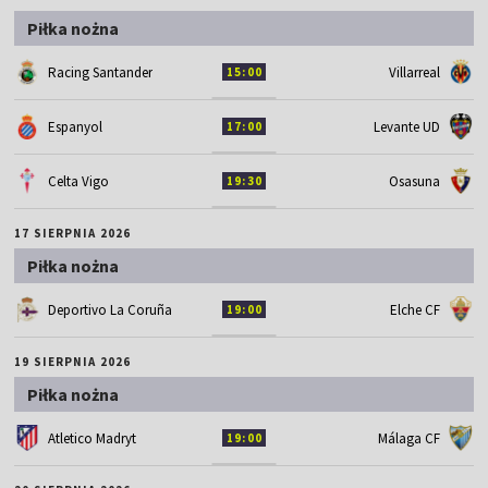
Piłka nożna
Racing Santander
Villarreal
15:00
Espanyol
Levante UD
17:00
Celta Vigo
Osasuna
19:30
17 SIERPNIA 2026
Piłka nożna
Deportivo La Coruña
Elche CF
19:00
19 SIERPNIA 2026
Piłka nożna
Atletico Madryt
Málaga CF
19:00