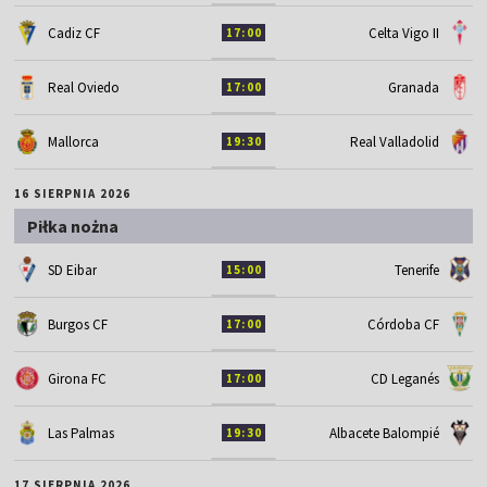
Cadiz CF
Celta Vigo II
17:00
Real Oviedo
Granada
17:00
Mallorca
Real Valladolid
19:30
16 SIERPNIA 2026
Piłka nożna
SD Eibar
Tenerife
15:00
Burgos CF
Córdoba CF
17:00
Girona FC
CD Leganés
17:00
Las Palmas
Albacete Balompié
19:30
17 SIERPNIA 2026