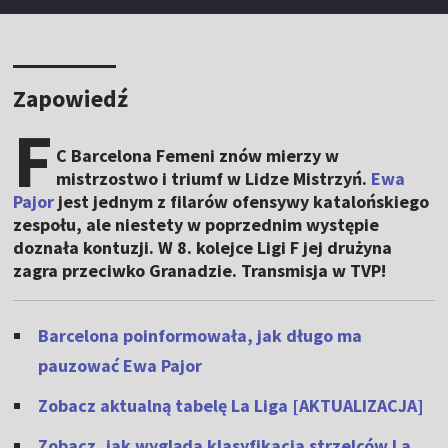
Zapowiedź
F
C Barcelona Femeni znów mierzy w
mistrzostwo i triumf w Lidze Mistrzyń.
Ewa
Pajor
jest jednym z filarów ofensywy katalońskiego
zespołu, ale niestety w poprzednim występie
doznała kontuzji. W 8. kolejce Ligi F jej drużyna
zagra przeciwko Granadzie. Transmisja w TVP!
Barcelona poinformowała, jak długo ma
pauzować Ewa Pajor
Zobacz aktualną tabelę La Liga
[AKTUALIZACJA]
Zobacz, jak wygląda klasyfikacja strzelców La