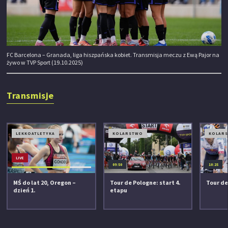
FC Barcelona – Granada, liga hiszpańska kobiet. Transmisja meczu z Ewą Pajor na
żywo w TVP Sport (19.10.2025)
Transmisje
LEKKOATLETYKA
KOLARSTWO
KOLAR
LIVE
09:50
10:25
MŚ do lat 20, Oregon –
Tour de Pologne: start 4.
Tour de
dzień 1.
etapu