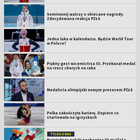
Semirunnij walczy o obiecane nagrody.
Zdecydowana reakcja PZŁS
Jedna luka w kalendarzu. Będzie World Tour
w Polsce?
Piękny gest wicemistrza IO. Przekazał medal
na rzecz chorych na raka
Medalista olimpijski nowym prezesem PZŁS
Polka zakończyła karierę. Dopiero co
startowała na igrzyskach
TYLKO U NAS
Największy polski pechowiec IO myślał o...