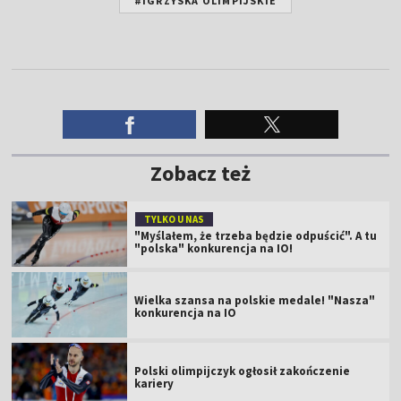
#IGRZYSKA OLIMPIJSKIE
Zobacz też
TYLKO U NAS
"Myślałem, że trzeba będzie odpuścić". A tu
"polska" konkurencja na IO!
Wielka szansa na polskie medale! "Nasza"
konkurencja na IO
Polski olimpijczyk ogłosił zakończenie
kariery