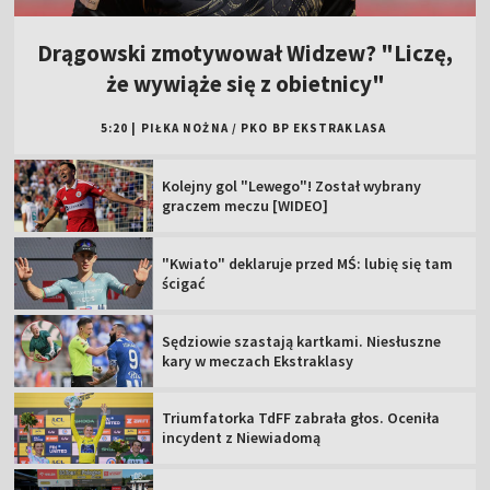
Drągowski zmotywował Widzew? "Liczę,
że wywiąże się z obietnicy"
5:20
|
PIŁKA NOŻNA
/
PKO BP EKSTRAKLASA
Kolejny gol "Lewego"! Został wybrany
graczem meczu [WIDEO]
"Kwiato" deklaruje przed MŚ: lubię się tam
ścigać
Sędziowie szastają kartkami. Niesłuszne
kary w meczach Ekstraklasy
Triumfatorka TdFF zabrała głos. Oceniła
incydent z Niewiadomą