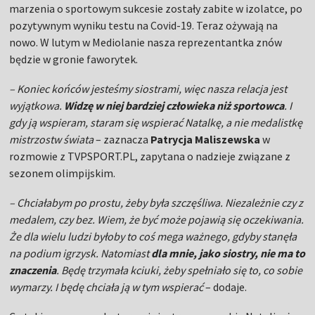
marzenia o sportowym sukcesie zostały zabite w izolatce, po
pozytywnym wyniku testu na Covid-19. Teraz ożywają na
nowo. W lutym w Mediolanie nasza reprezentantka znów
będzie w gronie faworytek.
– Koniec końców jesteśmy siostrami, więc nasza relacja jest
wyjątkowa.
Widzę w niej bardziej człowieka niż sportowca
. I
gdy ją wspieram, staram się wspierać Natalkę, a nie medalistkę
mistrzostw świata
– zaznacza
Patrycja Maliszewska
w
rozmowie z TVPSPORT.PL, zapytana o nadzieje związane z
sezonem olimpijskim.
– Chciałabym po prostu, żeby była szczęśliwa. Niezależnie czy z
medalem, czy bez. Wiem, że być może pojawią się oczekiwania.
Że dla wielu ludzi byłoby to coś mega ważnego, gdyby stanęła
na podium igrzysk. Natomiast
dla mnie, jako siostry, nie ma to
znaczenia
. Będę trzymała kciuki, żeby spełniało się to, co sobie
wymarzy. I będę chciała ją w tym wspierać
– dodaje.