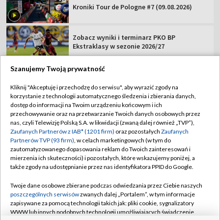
Kroniki Tour de Pologne #7 (09.08.2026)
Zobacz wyniki i terminarz PKO BP
Ekstraklasy w sezonie 2026/27
Szanujemy Twoją prywatność
Kliknij "Akceptuję i przechodzę do serwisu", aby wyrazić zgody na
korzystanie z technologii automatycznego śledzenia i zbierania danych,
TVP
dostęp do informacji na Twoim urządzeniu końcowym i ich
Abonament TVP
Regulamin TVP
przechowywanie oraz na przetwarzanie Twoich danych osobowych przez
nas, czyli Telewizję Polską S.A. w likwidacji (zwaną dalej również „TVP”),
Polityka prywatności
Sklep TVP
Zaufanych Partnerów z IAB* (1201 firm)
oraz pozostałych
Zaufanych
Partnerów TVP (93 firm)
, w celach marketingowych (w tym do
Biuro Reklamy
Moje zgody
zautomatyzowanego dopasowania reklam do Twoich zainteresowań i
mierzenia ich skuteczności) i pozostałych, które wskazujemy poniżej, a
Oferta Handlowa
Biuro reklamy
także zgody na udostępnianie przez nas identyfikatora PPID do Google.
Telegazeta ogłoszenia
Kontakt
Twoje dane osobowe zbierane podczas odwiedzania przez Ciebie naszych
Emisja w TVP
poszczególnych serwisów
zwanych dalej „Portalem”, w tym informacje
zapisywane za pomocą technologii takich jak: pliki cookie, sygnalizatory
Kanały
Rada Programowa
WWW lub innych podobnych technologii umożliwiających świadczenie