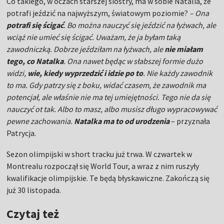
Co takiego, w oczach starszej siostry, ma w sobie Natalia, że
potrafi jeździć na najwyższym, światowym poziomie?
– Ona
potrafi się ścigać
. Bo można nauczyć się jeździć na łyżwach, ale
wciąż nie umieć się ścigać. Uważam, że ja byłam taką
zawodniczką. Dobrze jeździłam na łyżwach, ale
nie miałam
tego, co Natalka
. Ona nawet będąc w słabszej formie dużo
widzi,
wie, kiedy wyprzedzić i idzie po to
. Nie każdy zawodnik
to ma. Gdy patrzy się z boku, widać czasem, że zawodnik ma
potencjał, ale właśnie nie ma tej umiejętności. Tego nie da się
nauczyć ot tak. Albo to masz, albo musisz długo wypracowywać
pewne zachowania.
Natalka ma to od urodzenia
– przyznała
Patrycja.
Sezon olimpijski w short tracku już trwa. W czwartek w
Montrealu rozpoczął się World Tour, a wraz z nim ruszyły
kwalifikacje olimpijskie. Te będą błyskawiczne. Zakończą się
już 30 listopada.
Czytaj też