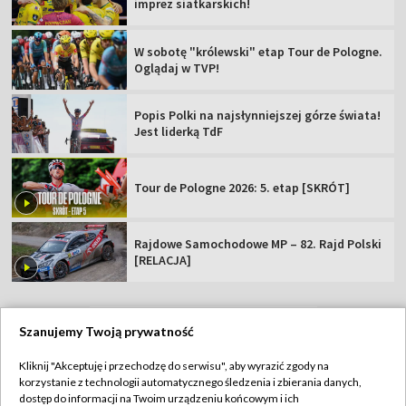
imprez siatkarskich!
W sobotę "królewski" etap Tour de Pologne.
Oglądaj w TVP!
Popis Polki na najsłynniejszej górze świata!
Jest liderką TdF
Tour de Pologne 2026: 5. etap [SKRÓT]
Rajdowe Samochodowe MP – 82. Rajd Polski
[RELACJA]
Szanujemy Twoją prywatność
TVP
Kliknij "Akceptuję i przechodzę do serwisu", aby wyrazić zgody na
korzystanie z technologii automatycznego śledzenia i zbierania danych,
Abonament TVP
Regulamin TVP
dostęp do informacji na Twoim urządzeniu końcowym i ich