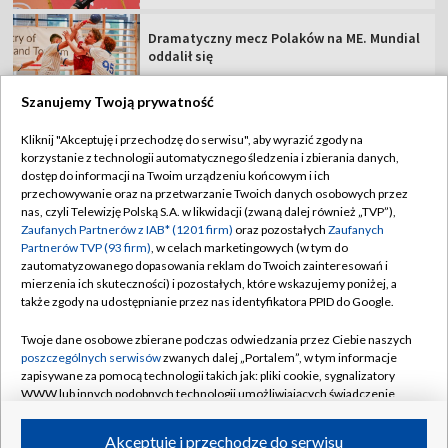
Dramatyczny mecz Polaków na ME. Mundial
oddalił się
Szanujemy Twoją prywatność
Kliknij "Akceptuję i przechodzę do serwisu", aby wyrazić zgody na
korzystanie z technologii automatycznego śledzenia i zbierania danych,
TVP
dostęp do informacji na Twoim urządzeniu końcowym i ich
Abonament TVP
Regulamin TVP
przechowywanie oraz na przetwarzanie Twoich danych osobowych przez
nas, czyli Telewizję Polską S.A. w likwidacji (zwaną dalej również „TVP”),
Polityka prywatności
Sklep TVP
Zaufanych Partnerów z IAB* (1201 firm)
oraz pozostałych
Zaufanych
Partnerów TVP (93 firm)
, w celach marketingowych (w tym do
Biuro Reklamy
Moje zgody
zautomatyzowanego dopasowania reklam do Twoich zainteresowań i
mierzenia ich skuteczności) i pozostałych, które wskazujemy poniżej, a
Oferta Handlowa
Biuro reklamy
także zgody na udostępnianie przez nas identyfikatora PPID do Google.
Telegazeta ogłoszenia
Kontakt
Twoje dane osobowe zbierane podczas odwiedzania przez Ciebie naszych
Emisja w TVP
poszczególnych serwisów
zwanych dalej „Portalem”, w tym informacje
zapisywane za pomocą technologii takich jak: pliki cookie, sygnalizatory
Kanały
Rada Programowa
WWW lub innych podobnych technologii umożliwiających świadczenie
dopasowanych i bezpiecznych usług, personalizację treści oraz reklam,
Ogłoszenia przetargowe
udostępnianie funkcji mediów społecznościowych oraz analizowanie
©2026 Telewizja Polska Spółka Akcyjna w likwidacji
Akceptuję i przechodzę do serwisu
ruchu w Internecie.