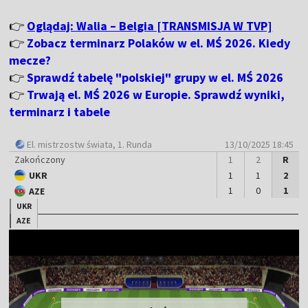
👉
Oglądaj: Walia – Belgia [TRANSMISJA W TVP]
👉
Zobacz terminarz Polaków w el. MŚ 2026. Kiedy
mecze?
👉
Sprawdź tabelę "polskiej" grupy w el. MŚ 2026
👉
Trwają el. MŚ 2026 w Europie. Sprawdź wyniki,
terminarz i tabele
El. mistrzostw świata
, 1. Runda
13/10/2025 18:45
Zakończony
1
2
R
UKR
1
1
2
1
0
1
AZE
UKR
AZE