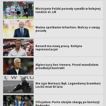
Mistrzynie Polski poznały rywalki w kolejnej
rundzie el. LM
Ważne spotkanie Infantino. Walczy o swoją
posadę
Renard ma nową pracę. Kolejna
reprezentacja!
Algierczycy bez trenera. Przed mundialem
przedłużył kontrakt
Nie żyje Mateusz Bąk. Legendarny bramkarz
Lechii miał 43 lata
Oficjalnie: Porto złożyło skargę po kontuzji
Bednarka