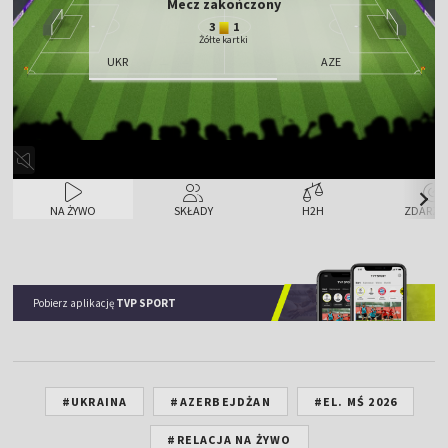
Mecz zakończony
3
1
Żółte kartki
UKR
AZE
NA ŻYWO
SKŁADY
H2H
ZDARZE
Pobierz aplikację
TVP SPORT
#UKRAINA
#AZERBEJDŻAN
#EL. MŚ 2026
#RELACJA NA ŻYWO