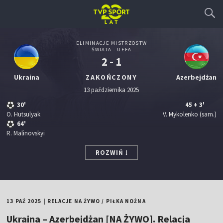
ELIMINACJE MISTRZOSTW
ŚWIATA - UEFA
2 - 1
Ukraina
ZAKOŃCZONY
Azerbejdżan
13 października 2025
30'
45
+ 3'
O. Hutsulyak
V. Mykolenko
(sam.)
64'
R. Malinovskyi
ROZWIŃ
13 PAŹ 2025
|
RELACJE NA ŻYWO
/
PIŁKA NOŻNA
Ukraina – Azerbejdżan [NA ŻYWO]. Relacja