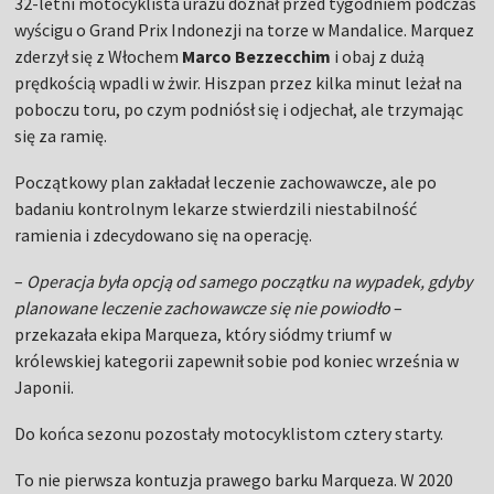
32-letni motocyklista urazu doznał przed tygodniem podczas
wyścigu o Grand Prix Indonezji na torze w Mandalice. Marquez
zderzył się z Włochem
Marco Bezzecchim
i obaj z dużą
prędkością wpadli w żwir. Hiszpan przez kilka minut leżał na
poboczu toru, po czym podniósł się i odjechał, ale trzymając
się za ramię.
Początkowy plan zakładał leczenie zachowawcze, ale po
badaniu kontrolnym lekarze stwierdzili niestabilność
ramienia i zdecydowano się na operację.
–
Operacja była opcją od samego początku na wypadek, gdyby
planowane leczenie zachowawcze się nie powiodło
–
przekazała ekipa Marqueza, który siódmy triumf w
królewskiej kategorii zapewnił sobie pod koniec września w
Japonii.
Do końca sezonu pozostały motocyklistom cztery starty.
To nie pierwsza kontuzja prawego barku Marqueza. W 2020