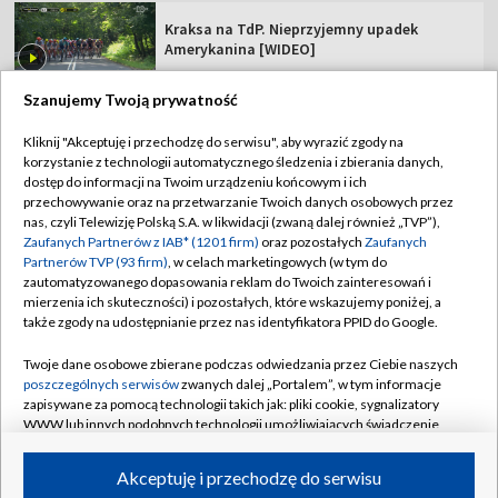
Kraksa na TdP. Nieprzyjemny upadek
Amerykanina [WIDEO]
Szanujemy Twoją prywatność
Kliknij "Akceptuję i przechodzę do serwisu", aby wyrazić zgody na
korzystanie z technologii automatycznego śledzenia i zbierania danych,
TVP
dostęp do informacji na Twoim urządzeniu końcowym i ich
Abonament TVP
Regulamin TVP
przechowywanie oraz na przetwarzanie Twoich danych osobowych przez
nas, czyli Telewizję Polską S.A. w likwidacji (zwaną dalej również „TVP”),
Polityka prywatności
Sklep TVP
Zaufanych Partnerów z IAB* (1201 firm)
oraz pozostałych
Zaufanych
Partnerów TVP (93 firm)
, w celach marketingowych (w tym do
Biuro Reklamy
Moje zgody
zautomatyzowanego dopasowania reklam do Twoich zainteresowań i
mierzenia ich skuteczności) i pozostałych, które wskazujemy poniżej, a
Oferta Handlowa
Biuro reklamy
także zgody na udostępnianie przez nas identyfikatora PPID do Google.
Telegazeta ogłoszenia
Kontakt
Twoje dane osobowe zbierane podczas odwiedzania przez Ciebie naszych
Emisja w TVP
poszczególnych serwisów
zwanych dalej „Portalem”, w tym informacje
zapisywane za pomocą technologii takich jak: pliki cookie, sygnalizatory
Kanały
Rada Programowa
WWW lub innych podobnych technologii umożliwiających świadczenie
dopasowanych i bezpiecznych usług, personalizację treści oraz reklam,
Ogłoszenia przetargowe
udostępnianie funkcji mediów społecznościowych oraz analizowanie
©2026 Telewizja Polska Spółka Akcyjna w likwidacji
Akceptuję i przechodzę do serwisu
ruchu w Internecie.
Akademia Telewizyjna