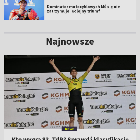
Dominator motocyklowych MŚ się nie
zatrzymuje! Kolejny triumf
Najnowsze
NOWE
Kto wygra 83. TdP? Sprawdź klasyfikację