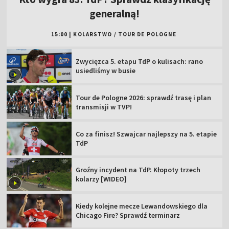
generalną!
15:00
|
KOLARSTWO
/
TOUR DE POLOGNE
Zwycięzca 5. etapu TdP o kulisach: rano
usiedliśmy w busie
Tour de Pologne 2026: sprawdź trasę i plan
transmisji w TVP!
Co za finisz! Szwajcar najlepszy na 5. etapie
TdP
Groźny incydent na TdP. Kłopoty trzech
kolarzy [WIDEO]
Kiedy kolejne mecze Lewandowskiego dla
Chicago Fire? Sprawdź terminarz