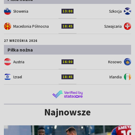
Słowenia
Szkocja
13:00
Macedonia Północna
Szwajcaria
18:45
27 WRZEŚNIA 2026
Piłka nożna
Austria
Kosowo
16:00
Izrael
Irlandia
18:45
Najnowsze