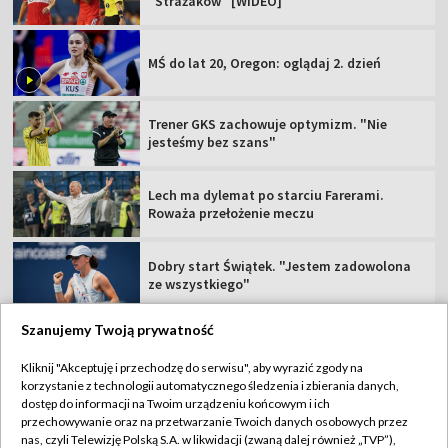
"Strażaków" [WIDEO]
MŚ do lat 20, Oregon: oglądaj 2. dzień
Trener GKS zachowuje optymizm. "Nie
jesteśmy bez szans"
Lech ma dylemat po starciu Farerami.
Roważa przełożenie meczu
Dobry start Świątek. "Jestem zadowolona
ze wszystkiego"
Szanujemy Twoją prywatność
Kliknij "Akceptuję i przechodzę do serwisu", aby wyrazić zgody na
korzystanie z technologii automatycznego śledzenia i zbierania danych,
TVP
dostęp do informacji na Twoim urządzeniu końcowym i ich
Abonament TVP
Regulamin TVP
przechowywanie oraz na przetwarzanie Twoich danych osobowych przez
nas, czyli Telewizję Polską S.A. w likwidacji (zwaną dalej również „TVP”),