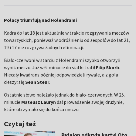
Polacy triumfują nad Holendrami
Kadra do lat 18 jest aktualnie w trakcie rozgrywania meczów
towarzyskich, ponieważ w odróżnieniu od zespołów do lat 21,
19 i 17 nie rozgrywa żadnych eliminacji.
Biało-czerwoni w starciu z Holendrami szybko otworzyli
wynik meczu. Już w 6. minucie do siatki trafił
Filip Skorb
.
Niecały kwadrans później odpowiedzieli rywale, a z gola
cieszył się
Sean Steur
.
Ostatnie słowo należało jednak do biało-czerwonych. W 25.
minucie
Mateusz Lauryn
dał prowadzenie swojej drużynie,
które utrzymało się do końca meczu.
Czytaj też
Patalon odkryła karty! Oto