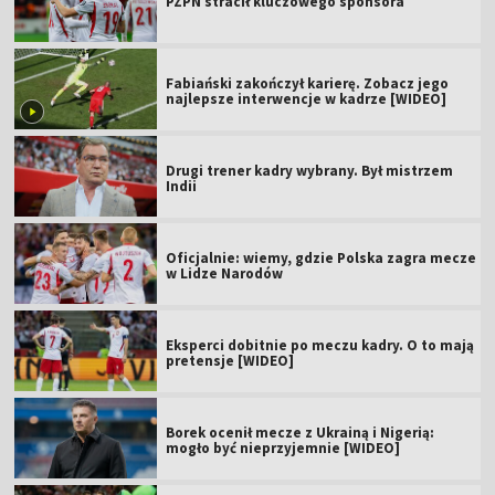
PZPN stracił kluczowego sponsora
Fabiański zakończył karierę. Zobacz jego
najlepsze interwencje w kadrze [WIDEO]
Drugi trener kadry wybrany. Był mistrzem
Indii
Oficjalnie: wiemy, gdzie Polska zagra mecze
w Lidze Narodów
Eksperci dobitnie po meczu kadry. O to mają
pretensje [WIDEO]
Borek ocenił mecze z Ukrainą i Nigerią:
mogło być nieprzyjemnie [WIDEO]