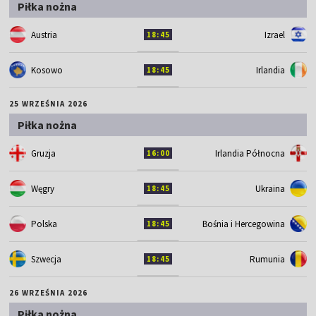
Piłka nożna
Austria
Izrael
18:45
Kosowo
Irlandia
18:45
25 WRZEŚNIA 2026
Piłka nożna
Gruzja
Irlandia Północna
16:00
Węgry
Ukraina
18:45
Polska
Bośnia i Hercegowina
18:45
Szwecja
Rumunia
18:45
26 WRZEŚNIA 2026
Piłka nożna